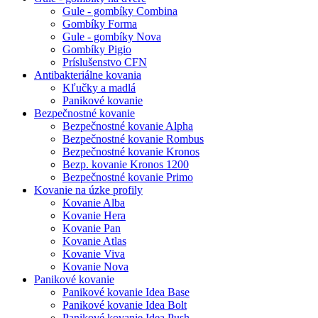
Gule - gombíky Combina
Gombíky Forma
Gule - gombíky Nova
Gombíky Pigio
Príslušenstvo CFN
Antibakteriálne kovania
Kľučky a madlá
Panikové kovanie
Bezpečnostné kovanie
Bezpečnostné kovanie Alpha
Bezpečnostné kovanie Rombus
Bezpečnostné kovanie Kronos
Bezp. kovanie Kronos 1200
Bezpečnostné kovanie Primo
Kovanie na úzke profily
Kovanie Alba
Kovanie Hera
Kovanie Pan
Kovanie Atlas
Kovanie Viva
Kovanie Nova
Panikové kovanie
Panikové kovanie Idea Base
Panikové kovanie Idea Bolt
Panikové kovanie Idea Push