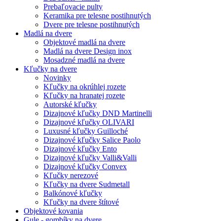
Prebaľovacie pulty
Keramika pre telesne postihnutých
Dvere pre telesne postihnutých
Madlá na dvere
Objektové madlá na dvere
Madlá na dvere Design inox
Mosadzné madlá na dvere
Kľučky na dvere
Novinky
Kľučky na okrúhlej rozete
Kľučky na hranatej rozete
Autorské kľučky
Dizajnové kľučky DND Martinelli
Dizajnové kľučky OLIVARI
Luxusné kľučky Guilloché
Dizajnové kľučky Salice Paolo
Dizajnové kľučky Ento
Dizajnové kľučky Valli&Valli
Dizajnové kľučky Convex
Kľučky nerezové
Kľučky na dvere Sudmetall
Balkónové kľučky
Kľučky na dvere štítové
Objektové kovania
Gule - gombíky na dvere