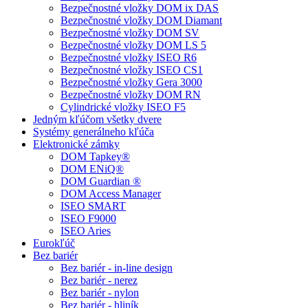
Bezpečnostné vložky DOM ix DAS
Bezpečnostné vložky DOM Diamant
Bezpečnostné vložky DOM SV
Bezpečnostné vložky DOM LS 5
Bezpečnostné vložky ISEO R6
Bezpečnostné vložky ISEO CS1
Bezpečnostné vložky Gera 3000
Bezpečnostné vložky DOM RN
Cylindrické vložky ISEO F5
Jedným kľúčom všetky dvere
Systémy generálneho kľúča
Elektronické zámky
DOM Tapkey®
DOM ENiQ®
DOM Guardian ®
DOM Access Manager
ISEO SMART
ISEO F9000
ISEO Aries
Eurokľúč
Bez bariér
Bez bariér - in-line design
Bez bariér - nerez
Bez bariér - nylon
Bez bariér - hliník