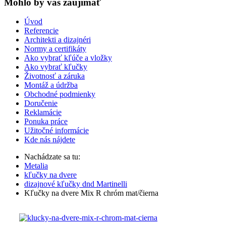
Mohlo by vas zaujímať
Úvod
Referencie
Architekti a dizajnéri
Normy a certifikáty
Ako vybrať kľúče a vložky
Ako vybrať kľučky
Životnosť a záruka
Montáž a údržba
Obchodné podmienky
Doručenie
Reklamácie
Ponuka práce
Užitočné informácie
Kde nás nájdete
Nachádzate sa tu:
Metalia
kľučky na dvere
dizajnové kľučky dnd Martinelli
Kľučky na dvere Mix R chróm mat/čierna