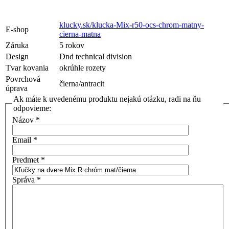
klucky.sk/klucka-Mix-r50-ocs-chrom-matny-
E-shop
cierna-matna
Záruka
5 rokov
Design
Dnd technical division
Tvar kovania
okrúhle rozety
Povrchová
čierna/antracit
úprava
Ak máte k uvedenému produktu nejakú otázku, radi na ňu
odpovieme:
Názov
*
Email
*
Predmet
*
Správa
*