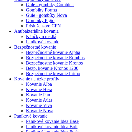
Gule - gombíky Combina
Gombíky Forma
Gule - gombíky Nova
Gombíky Pigio
Príslušenstvo CFN
Antibakteriálne kovania
Kľučky a madlá
Panikové kovanie
Bezpečnostné kovanie
Bezpečnostné kovanie Alpha
Bezpečnostné kovanie Rombus
Bezpečnostné kovanie Kronos
Bezp. kovanie Kronos 1200
Bezpečnostné kovanie Primo
Kovanie na úzke profily
Kovanie Alba
Kovanie Hera
Kovanie Pan
Kovanie Atlas
Kovanie Viva
Kovanie Nova
Panikové kovanie
Panikové kovanie Idea Base
Panikové kovanie Idea Bolt
Panikové kovanie Idea Push