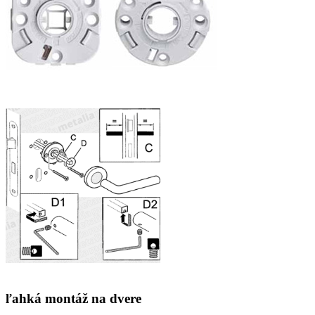
ľahká montáž na dvere