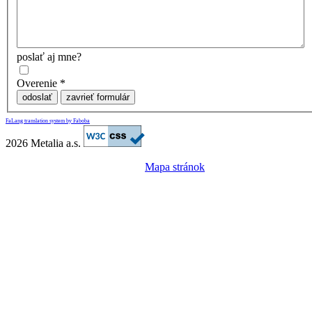
poslať aj mne?
Overenie
*
odoslať
zavrieť formulár
FaLang translation system by Faboba
2026 Metalia a.s.
Mapa stránok