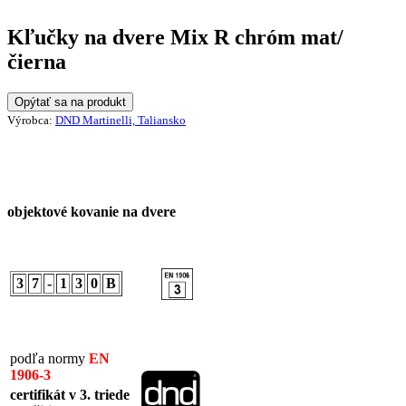
Kľučky na dvere Mix R chróm mat/
čierna
Opýtať sa na produkt
Výrobca:
DND Martinelli, Taliansko
objektové kovanie na dvere
3
7
-
1
3
0
B
podľa normy
EN
1906-3
certifikát v 3. triede