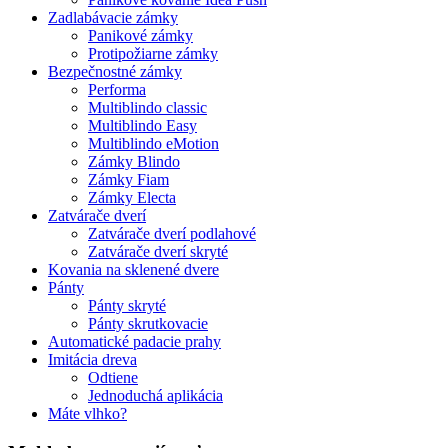
Zadlabávacie zámky
Panikové zámky
Protipožiarne zámky
Bezpečnostné zámky
Performa
Multiblindo classic
Multiblindo Easy
Multiblindo eMotion
Zámky Blindo
Zámky Fiam
Zámky Electa
Zatvárače dverí
Zatvárače dverí podlahové
Zatvárače dverí skryté
Kovania na sklenené dvere
Pánty
Pánty skryté
Pánty skrutkovacie
Automatické padacie prahy
Imitácia dreva
Odtiene
Jednoduchá aplikácia
Máte vlhko?