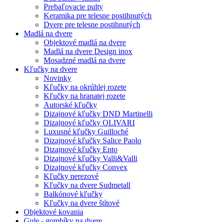
Prebaľovacie pulty
Keramika pre telesne postihnutých
Dvere pre telesne postihnutých
Madlá na dvere
Objektové madlá na dvere
Madlá na dvere Design inox
Mosadzné madlá na dvere
Kľučky na dvere
Novinky
Kľučky na okrúhlej rozete
Kľučky na hranatej rozete
Autorské kľučky
Dizajnové kľučky DND Martinelli
Dizajnové kľučky OLIVARI
Luxusné kľučky Guilloché
Dizajnové kľučky Salice Paolo
Dizajnové kľučky Ento
Dizajnové kľučky Valli&Valli
Dizajnové kľučky Convex
Kľučky nerezové
Kľučky na dvere Sudmetall
Balkónové kľučky
Kľučky na dvere štítové
Objektové kovania
Gule - gombíky na dvere