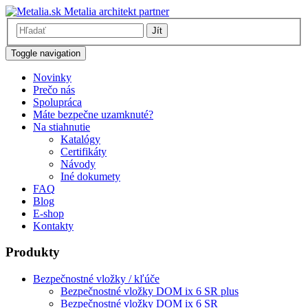
Metalia architekt partner
Jít
Toggle navigation
Novinky
Prečo nás
Spolupráca
Máte bezpečne uzamknuté?
Na stiahnutie
Katalógy
Certifikáty
Návody
Iné dokumety
FAQ
Blog
E-shop
Kontakty
Produkty
Bezpečnostné vložky / kľúče
Bezpečnostné vložky DOM ix 6 SR plus
Bezpečnostné vložky DOM ix 6 SR