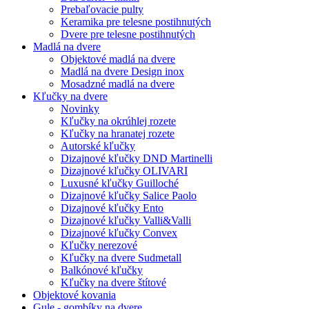
Prebaľovacie pulty
Keramika pre telesne postihnutých
Dvere pre telesne postihnutých
Madlá na dvere
Objektové madlá na dvere
Madlá na dvere Design inox
Mosadzné madlá na dvere
Kľučky na dvere
Novinky
Kľučky na okrúhlej rozete
Kľučky na hranatej rozete
Autorské kľučky
Dizajnové kľučky DND Martinelli
Dizajnové kľučky OLIVARI
Luxusné kľučky Guilloché
Dizajnové kľučky Salice Paolo
Dizajnové kľučky Ento
Dizajnové kľučky Valli&Valli
Dizajnové kľučky Convex
Kľučky nerezové
Kľučky na dvere Sudmetall
Balkónové kľučky
Kľučky na dvere štítové
Objektové kovania
Gule - gombíky na dvere