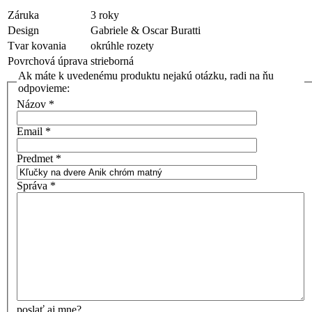
Záruka
3 roky
Design
Gabriele & Oscar Buratti
Tvar kovania
okrúhle rozety
Povrchová úprava
strieborná
Ak máte k uvedenému produktu nejakú otázku, radi na ňu
odpovieme:
Názov
*
Email
*
Predmet
*
Správa
*
poslať aj mne?