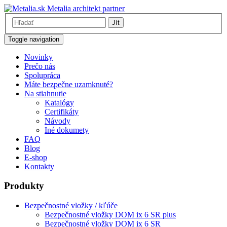
Metalia architekt partner
Jít
Toggle navigation
Novinky
Prečo nás
Spolupráca
Máte bezpečne uzamknuté?
Na stiahnutie
Katalógy
Certifikáty
Návody
Iné dokumety
FAQ
Blog
E-shop
Kontakty
Produkty
Bezpečnostné vložky / kľúče
Bezpečnostné vložky DOM ix 6 SR plus
Bezpečnostné vložky DOM ix 6 SR