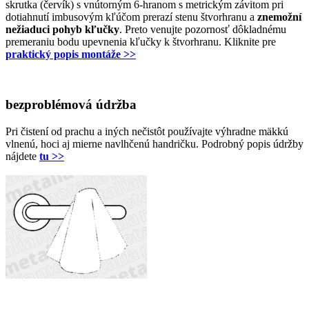
skrutka (červík) s vnútorným 6-hranom s metrickým závitom pri
dotiahnutí imbusovým kľúčom prerazí stenu štvorhranu a
znemožní
nežiaduci pohyb kľučky
. Preto venujte pozornosť dôkladnému
premeraniu bodu upevnenia kľučky k štvorhranu. Kliknite pre
praktický popis montáže >>
bezproblémová údržba
Pri čistení od prachu a iných nečistôt používajte výhradne mäkkú
vlnenú, hoci aj mierne navlhčenú handričku. Podrobný popis údržby
nájdete
tu >>