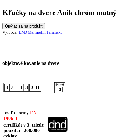
Kľučky na dvere Anik chróm matný
Opýtať sa na produkt
Výrobca:
DND Martinelli, Taliansko
objektové kovanie na dvere
3
7
-
1
3
0
B
podľa normy
EN
1906-3
certifikát v 3. triede
použitia - 200.000
cyklov