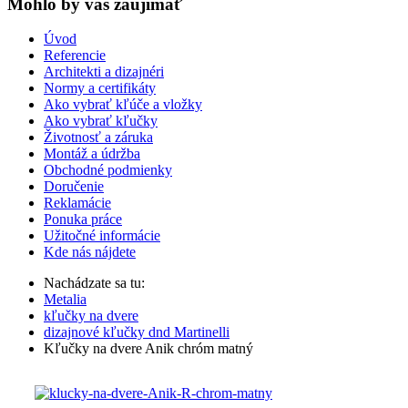
Mohlo by vas zaujímať
Úvod
Referencie
Architekti a dizajnéri
Normy a certifikáty
Ako vybrať kľúče a vložky
Ako vybrať kľučky
Životnosť a záruka
Montáž a údržba
Obchodné podmienky
Doručenie
Reklamácie
Ponuka práce
Užitočné informácie
Kde nás nájdete
Nachádzate sa tu:
Metalia
kľučky na dvere
dizajnové kľučky dnd Martinelli
Kľučky na dvere Anik chróm matný