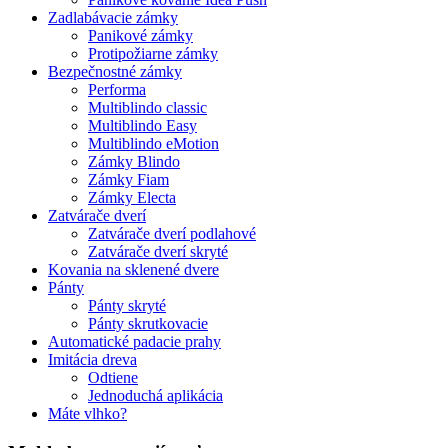
Zadlabávacie zámky
Panikové zámky
Protipožiarne zámky
Bezpečnostné zámky
Performa
Multiblindo classic
Multiblindo Easy
Multiblindo eMotion
Zámky Blindo
Zámky Fiam
Zámky Electa
Zatvárače dverí
Zatvárače dverí podlahové
Zatvárače dverí skryté
Kovania na sklenené dvere
Pánty
Pánty skryté
Pánty skrutkovacie
Automatické padacie prahy
Imitácia dreva
Odtiene
Jednoduchá aplikácia
Máte vlhko?