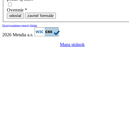
Overenie
*
odoslať
zavrieť formulár
FaLang translation system by Faboba
2026 Metalia a.s.
Mapa stránok