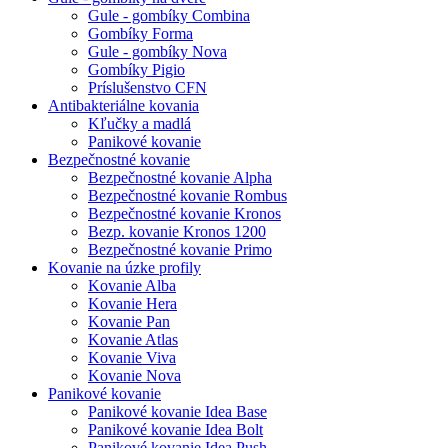
Gule - gombíky Combina
Gombíky Forma
Gule - gombíky Nova
Gombíky Pigio
Príslušenstvo CFN
Antibakteriálne kovania
Kľučky a madlá
Panikové kovanie
Bezpečnostné kovanie
Bezpečnostné kovanie Alpha
Bezpečnostné kovanie Rombus
Bezpečnostné kovanie Kronos
Bezp. kovanie Kronos 1200
Bezpečnostné kovanie Primo
Kovanie na úzke profily
Kovanie Alba
Kovanie Hera
Kovanie Pan
Kovanie Atlas
Kovanie Viva
Kovanie Nova
Panikové kovanie
Panikové kovanie Idea Base
Panikové kovanie Idea Bolt
Panikové kovanie Idea Push