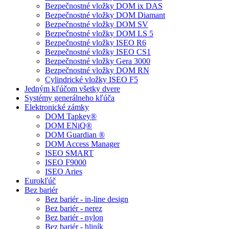
Bezpečnostné vložky DOM ix DAS
Bezpečnostné vložky DOM Diamant
Bezpečnostné vložky DOM SV
Bezpečnostné vložky DOM LS 5
Bezpečnostné vložky ISEO R6
Bezpečnostné vložky ISEO CS1
Bezpečnostné vložky Gera 3000
Bezpečnostné vložky DOM RN
Cylindrické vložky ISEO F5
Jedným kľúčom všetky dvere
Systémy generálneho kľúča
Elektronické zámky
DOM Tapkey®
DOM ENiQ®
DOM Guardian ®
DOM Access Manager
ISEO SMART
ISEO F9000
ISEO Aries
Eurokľúč
Bez bariér
Bez bariér - in-line design
Bez bariér - nerez
Bez bariér - nylon
Bez bariér - hliník