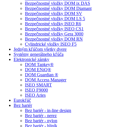
Bezpečnostné vložky DOM ix DAS
Bezpečnostné vložky DOM Diamant
Bezpečnostné vložky DOM SV
Bezpečnostné vložky DOM LS 5
Bezpečnostné vložky ISEO R6
Bezpečnostné vložky ISEO CS1
Bezpečnostné vložky Gera 3000
Bezpečnostné vložky DOM RN
Cylindrické vložky ISEO F5
Jedným kľúčom všetky dvere
Systémy generálneho kľúča
Elektronické zámky
DOM Tapkey®
DOM ENiQ®
DOM Guardian ®
DOM Access Manager
ISEO SMART
ISEO F9000
ISEO Aries
Eurokľúč
Bez bariér
Bez bariér - in-line design
Bez bariér - nerez
Bez bariér - nylon
Bez bariér - hliník