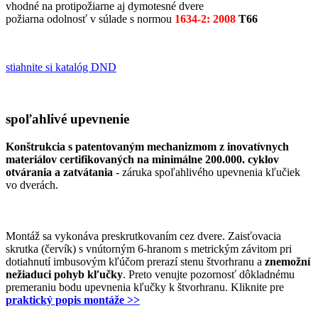
vhodné na protipožiarne aj dymotesné dvere
požiarna odolnosť v súlade s normou
1634-2: 2008
T66
stiahnite si katalóg DND
spoľahlivé upevnenie
Konštrukcia s patentovaným mechanizmom z inovatívnych
materiálov certifikovaných na minimálne 200.000. cyklov
otvárania a zatvátania
- záruka spoľahlivého upevnenia kľučiek
vo dverách.
Montáž sa vykonáva preskrutkovaním cez dvere. Zaisťovacia
skrutka (červík) s vnútorným 6-hranom s metrickým závitom pri
dotiahnutí imbusovým kľúčom prerazí stenu štvorhranu a
znemožní
nežiaduci pohyb kľučky
. Preto venujte pozornosť dôkladnému
premeraniu bodu upevnenia kľučky k štvorhranu. Kliknite pre
praktický popis montáže >>