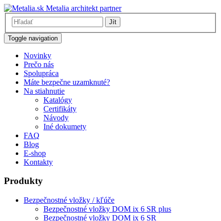
Metalia architekt partner
Jít
Toggle navigation
Novinky
Prečo nás
Spolupráca
Máte bezpečne uzamknuté?
Na stiahnutie
Katalógy
Certifikáty
Návody
Iné dokumety
FAQ
Blog
E-shop
Kontakty
Produkty
Bezpečnostné vložky / kľúče
Bezpečnostné vložky DOM ix 6 SR plus
Bezpečnostné vložky DOM ix 6 SR