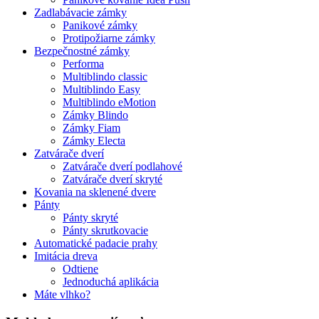
Zadlabávacie zámky
Panikové zámky
Protipožiarne zámky
Bezpečnostné zámky
Performa
Multiblindo classic
Multiblindo Easy
Multiblindo eMotion
Zámky Blindo
Zámky Fiam
Zámky Electa
Zatvárače dverí
Zatvárače dverí podlahové
Zatvárače dverí skryté
Kovania na sklenené dvere
Pánty
Pánty skryté
Pánty skrutkovacie
Automatické padacie prahy
Imitácia dreva
Odtiene
Jednoduchá aplikácia
Máte vlhko?