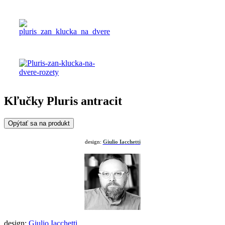
Kľučky Pluris antracit
Opýtať sa na produkt
design:
Giulio Ia
cche
tti
design:
Giulio Iacchetti