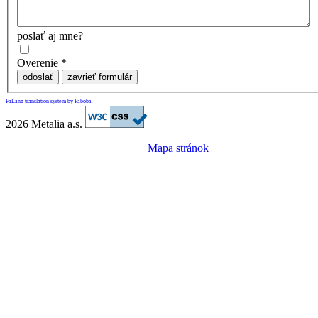
poslať aj mne?
Overenie
*
odoslať
zavrieť formulár
FaLang translation system by Faboba
2026 Metalia a.s.
Mapa stránok