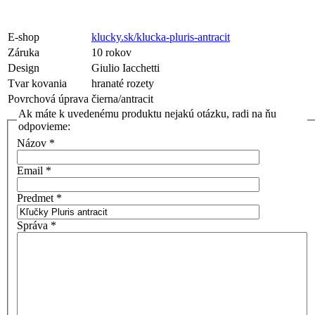
E-shop
klucky.sk/klucka-pluris-antracit
Záruka
10 rokov
Design
Giulio Iacchetti
Tvar kovania
hranaté rozety
Povrchová úprava
čierna/antracit
Ak máte k uvedenému produktu nejakú otázku, radi na ňu
odpovieme:
Názov
*
Email
*
Predmet
*
Správa
*