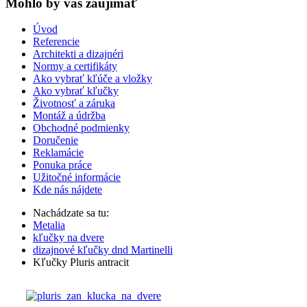
Mohlo by vas zaujímať
Úvod
Referencie
Architekti a dizajnéri
Normy a certifikáty
Ako vybrať kľúče a vložky
Ako vybrať kľučky
Životnosť a záruka
Montáž a údržba
Obchodné podmienky
Doručenie
Reklamácie
Ponuka práce
Užitočné informácie
Kde nás nájdete
Nachádzate sa tu:
Metalia
kľučky na dvere
dizajnové kľučky dnd Martinelli
Kľučky Pluris antracit