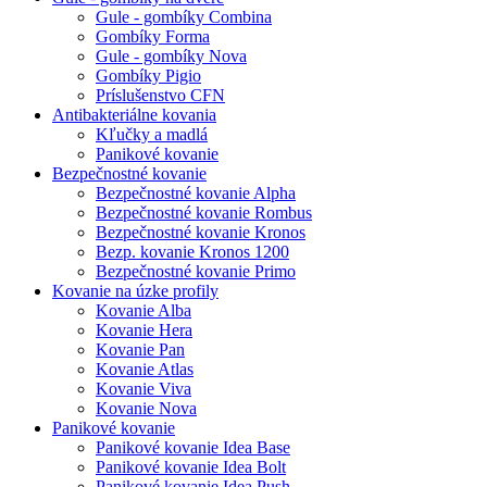
Gule - gombíky Combina
Gombíky Forma
Gule - gombíky Nova
Gombíky Pigio
Príslušenstvo CFN
Antibakteriálne kovania
Kľučky a madlá
Panikové kovanie
Bezpečnostné kovanie
Bezpečnostné kovanie Alpha
Bezpečnostné kovanie Rombus
Bezpečnostné kovanie Kronos
Bezp. kovanie Kronos 1200
Bezpečnostné kovanie Primo
Kovanie na úzke profily
Kovanie Alba
Kovanie Hera
Kovanie Pan
Kovanie Atlas
Kovanie Viva
Kovanie Nova
Panikové kovanie
Panikové kovanie Idea Base
Panikové kovanie Idea Bolt
Panikové kovanie Idea Push