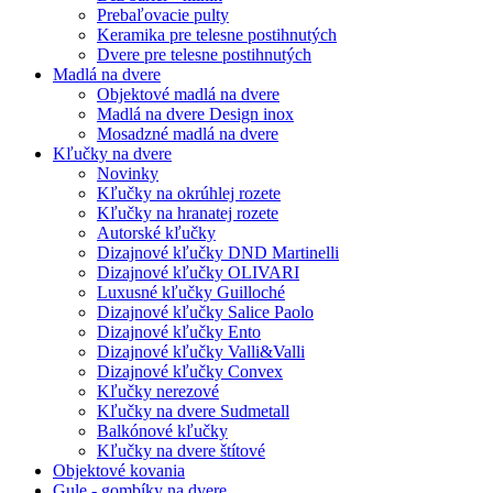
Prebaľovacie pulty
Keramika pre telesne postihnutých
Dvere pre telesne postihnutých
Madlá na dvere
Objektové madlá na dvere
Madlá na dvere Design inox
Mosadzné madlá na dvere
Kľučky na dvere
Novinky
Kľučky na okrúhlej rozete
Kľučky na hranatej rozete
Autorské kľučky
Dizajnové kľučky DND Martinelli
Dizajnové kľučky OLIVARI
Luxusné kľučky Guilloché
Dizajnové kľučky Salice Paolo
Dizajnové kľučky Ento
Dizajnové kľučky Valli&Valli
Dizajnové kľučky Convex
Kľučky nerezové
Kľučky na dvere Sudmetall
Balkónové kľučky
Kľučky na dvere štítové
Objektové kovania
Gule - gombíky na dvere