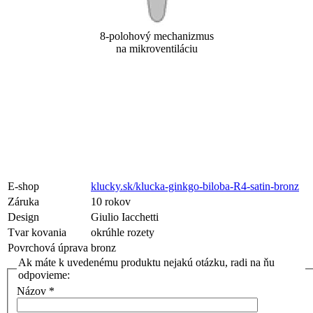
8-polohový mechanizmus
na mikroventiláciu
E-shop
klucky.sk/klucka-ginkgo-biloba-R4-satin-bronz
Záruka
10 rokov
Design
Giulio Iacchetti
Tvar kovania
okrúhle rozety
Povrchová úprava
bronz
Ak máte k uvedenému produktu nejakú otázku, radi na ňu
odpovieme:
Názov
*