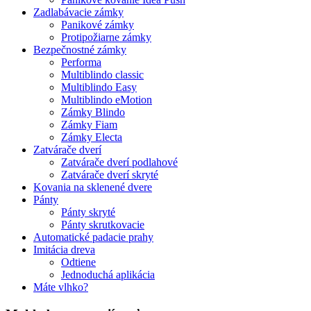
Zadlabávacie zámky
Panikové zámky
Protipožiarne zámky
Bezpečnostné zámky
Performa
Multiblindo classic
Multiblindo Easy
Multiblindo eMotion
Zámky Blindo
Zámky Fiam
Zámky Electa
Zatvárače dverí
Zatvárače dverí podlahové
Zatvárače dverí skryté
Kovania na sklenené dvere
Pánty
Pánty skryté
Pánty skrutkovacie
Automatické padacie prahy
Imitácia dreva
Odtiene
Jednoduchá aplikácia
Máte vlhko?