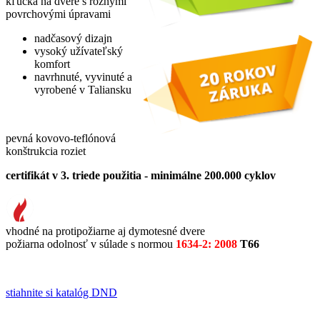
kľučka na dvere s rôznymi
povrchovými úpravami
nadčasový dizajn
vysoký užívateľský
komfort
navrhnuté, vyvinuté a
vyrobené v Taliansku
pevná kovovo-teflónová
konštrukcia roziet
certifikát v 3. triede použitia - minimálne 200.000 cyklov
vhodné na protipožiarne aj dymotesné dvere
požiarna odolnosť v súlade s normou
1634-2: 2008
T66
stiahnite si katalóg DND