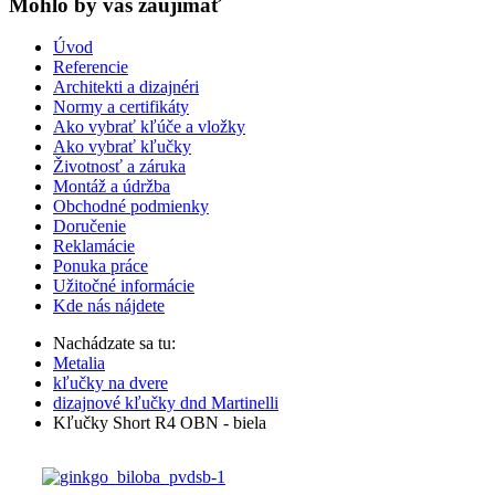
Mohlo by vas zaujímať
Úvod
Referencie
Architekti a dizajnéri
Normy a certifikáty
Ako vybrať kľúče a vložky
Ako vybrať kľučky
Životnosť a záruka
Montáž a údržba
Obchodné podmienky
Doručenie
Reklamácie
Ponuka práce
Užitočné informácie
Kde nás nájdete
Nachádzate sa tu:
Metalia
kľučky na dvere
dizajnové kľučky dnd Martinelli
Kľučky Short R4 OBN - biela