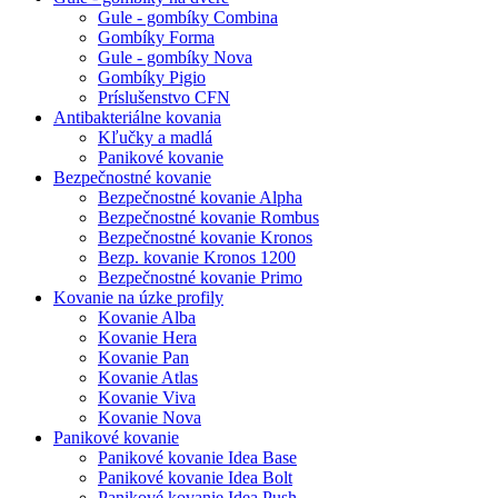
Gule - gombíky Combina
Gombíky Forma
Gule - gombíky Nova
Gombíky Pigio
Príslušenstvo CFN
Antibakteriálne kovania
Kľučky a madlá
Panikové kovanie
Bezpečnostné kovanie
Bezpečnostné kovanie Alpha
Bezpečnostné kovanie Rombus
Bezpečnostné kovanie Kronos
Bezp. kovanie Kronos 1200
Bezpečnostné kovanie Primo
Kovanie na úzke profily
Kovanie Alba
Kovanie Hera
Kovanie Pan
Kovanie Atlas
Kovanie Viva
Kovanie Nova
Panikové kovanie
Panikové kovanie Idea Base
Panikové kovanie Idea Bolt
Panikové kovanie Idea Push