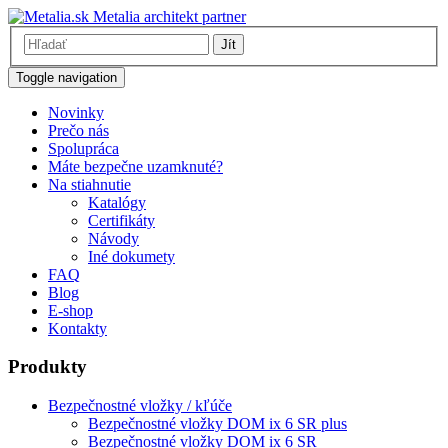
Metalia architekt partner
Jít
Toggle navigation
Novinky
Prečo nás
Spolupráca
Máte bezpečne uzamknuté?
Na stiahnutie
Katalógy
Certifikáty
Návody
Iné dokumety
FAQ
Blog
E-shop
Kontakty
Produkty
Bezpečnostné vložky / kľúče
Bezpečnostné vložky DOM ix 6 SR plus
Bezpečnostné vložky DOM ix 6 SR