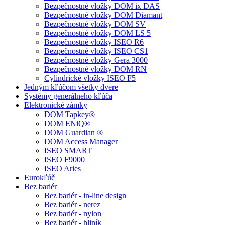
Bezpečnostné vložky DOM ix DAS
Bezpečnostné vložky DOM Diamant
Bezpečnostné vložky DOM SV
Bezpečnostné vložky DOM LS 5
Bezpečnostné vložky ISEO R6
Bezpečnostné vložky ISEO CS1
Bezpečnostné vložky Gera 3000
Bezpečnostné vložky DOM RN
Cylindrické vložky ISEO F5
Jedným kľúčom všetky dvere
Systémy generálneho kľúča
Elektronické zámky
DOM Tapkey®
DOM ENiQ®
DOM Guardian ®
DOM Access Manager
ISEO SMART
ISEO F9000
ISEO Aries
Eurokľúč
Bez bariér
Bez bariér - in-line design
Bez bariér - nerez
Bez bariér - nylon
Bez bariér - hliník