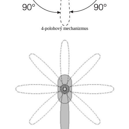
4-polohový mechanizmus