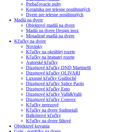
Prebaľovacie pulty
Keramika pre telesne postihnutých
Dvere pre telesne postihnutých
Madlá na dvere
Objektové madlá na dvere
Madlá na dvere Design inox
Mosadzné madlá na dvere
Kľučky na dvere
Novinky
Kľučky na okrúhlej rozete
Kľučky na hranatej rozete
Autorské kľučky
Dizajnové kľučky DND Martinelli
Dizajnové kľučky OLIVARI
Luxusné kľučky Guilloché
Dizajnové kľučky Salice Paolo
Dizajnové kľučky Ento
Dizajnové kľučky Valli&Valli
Dizajnové kľučky Convex
Kľučky nerezové
Kľučky na dvere Sudmetall
Balkónové kľučky
Kľučky na dvere štítové
Objektové kovania
Gule - gombíky na dvere