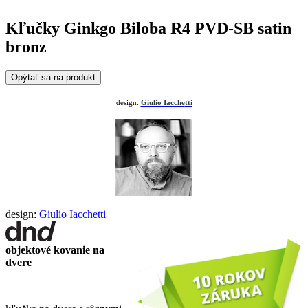
Kľučky Ginkgo Biloba R4 PVD-SB satin
bronz
Opýtať sa na produkt
design:
Giulio Ia
cche
tti
design:
Giulio Iacchetti
objektové kovanie na
dvere