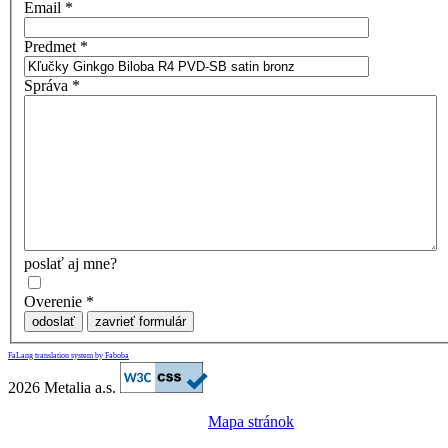
Email
*
Predmet
*
Správa
*
poslať aj mne?
Overenie
*
odoslať
zavrieť formulár
FaLang translation system by Faboba
2026 Metalia a.s.
Mapa stránok