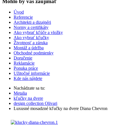
Mohlo by vas zaujímať
Úvod
Referencie
Architekti a dizajnéri
Normy a certifikáty
Ako vybrať kľúče a vložky
Ako vybrať kľučky
Životnosť a záruka
Montáž a údržba
Obchodné podmienky
Doručenie
Reklamácie
Ponuka práce
Užitočné informácie
Kde nás nájdete
Nachádzate sa tu:
Metalia
kľučky na dvere
design collection Olivari
Luxusné mosadzné kľučky na dvere Diana Chevron