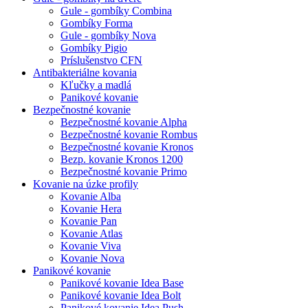
Gule - gombíky Combina
Gombíky Forma
Gule - gombíky Nova
Gombíky Pigio
Príslušenstvo CFN
Antibakteriálne kovania
Kľučky a madlá
Panikové kovanie
Bezpečnostné kovanie
Bezpečnostné kovanie Alpha
Bezpečnostné kovanie Rombus
Bezpečnostné kovanie Kronos
Bezp. kovanie Kronos 1200
Bezpečnostné kovanie Primo
Kovanie na úzke profily
Kovanie Alba
Kovanie Hera
Kovanie Pan
Kovanie Atlas
Kovanie Viva
Kovanie Nova
Panikové kovanie
Panikové kovanie Idea Base
Panikové kovanie Idea Bolt
Panikové kovanie Idea Push