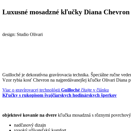
Luxusné mosadzné kľučky Diana Chevron
design: Studio Olivari
Guilloché je dekoratívna gravírovacia technika. Špeciálne ručne ved
Vzor rybia kosť Chevron na najpredávanejšej kľučke Olivari Diana 
Viac o gravírovacej technológii
Guilloché
čítajte v článku
Kľučky s rukopisom švajčiarskych hodinárskych šperkov
objektové kovanie na dvere
kľučka mosadzná s rôznymi povrchový
nadčasový dizajn
vysoký užívateľský komfort