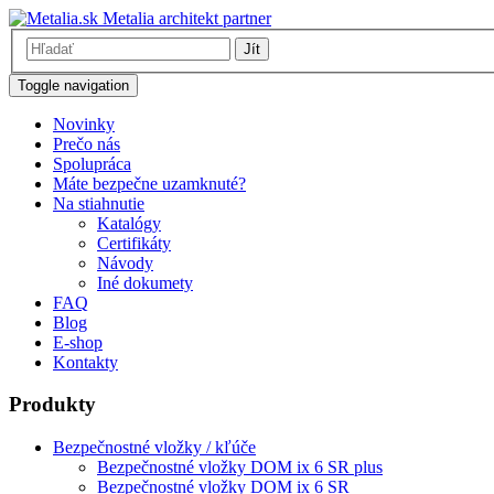
Metalia architekt partner
Jít
Toggle navigation
Novinky
Prečo nás
Spolupráca
Máte bezpečne uzamknuté?
Na stiahnutie
Katalógy
Certifikáty
Návody
Iné dokumety
FAQ
Blog
E-shop
Kontakty
Produkty
Bezpečnostné vložky / kľúče
Bezpečnostné vložky DOM ix 6 SR plus
Bezpečnostné vložky DOM ix 6 SR