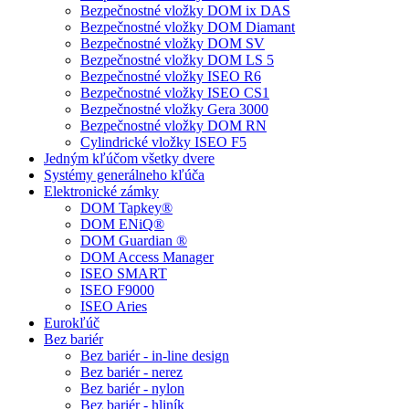
Bezpečnostné vložky DOM ix DAS
Bezpečnostné vložky DOM Diamant
Bezpečnostné vložky DOM SV
Bezpečnostné vložky DOM LS 5
Bezpečnostné vložky ISEO R6
Bezpečnostné vložky ISEO CS1
Bezpečnostné vložky Gera 3000
Bezpečnostné vložky DOM RN
Cylindrické vložky ISEO F5
Jedným kľúčom všetky dvere
Systémy generálneho kľúča
Elektronické zámky
DOM Tapkey®
DOM ENiQ®
DOM Guardian ®
DOM Access Manager
ISEO SMART
ISEO F9000
ISEO Aries
Eurokľúč
Bez bariér
Bez bariér - in-line design
Bez bariér - nerez
Bez bariér - nylon
Bez bariér - hliník