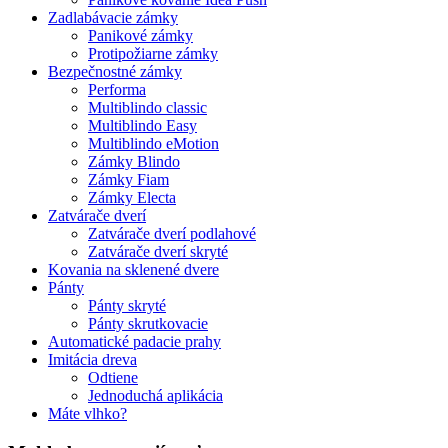
Zadlabávacie zámky
Panikové zámky
Protipožiarne zámky
Bezpečnostné zámky
Performa
Multiblindo classic
Multiblindo Easy
Multiblindo eMotion
Zámky Blindo
Zámky Fiam
Zámky Electa
Zatvárače dverí
Zatvárače dverí podlahové
Zatvárače dverí skryté
Kovania na sklenené dvere
Pánty
Pánty skryté
Pánty skrutkovacie
Automatické padacie prahy
Imitácia dreva
Odtiene
Jednoduchá aplikácia
Máte vlhko?