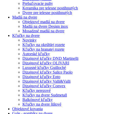
Prebaľovacie pulty
Keramika pre telesne postihnutých
Dvere pre telesne postihnutých
Madlá na dvere
Objektové madlá na dvere
Madlá na dvere Design inox
Mosadzné madlá na dvere
Kľučky na dvere
Novinky
Kľučky na okrúhlej rozete
Kľučky na hranatej rozete
Autorské kľučky
Dizajnové kľučky DND Martinelli
Dizajnové kľučky OLIVARI
Luxusné kľučky Guilloché
Dizajnové kľučky Salice Paolo
Dizajnové kľučky Ento
Dizajnové kľučky Valli&Valli
Dizajnové kľučky Convex
Kľučky nerezové
Kľučky na dvere Sudmetall
Balkónové kľučky
Kľučky na dvere štítové
Objektové kovania
Gule - gombíky na dvere