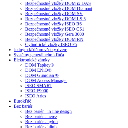
Bezpečnostné vložky DOM ix DAS
Bezpečnostné vložky DOM Diamant
Bezpečnostné vložky DOM SV
Bezpečnostné vložky DOM LS 5
Bezpečnostné vložky ISEO R6
Bezpečnostné vložky ISEO CS1
Bezpečnostné vložky Gera 3000
Bezpečnostné vložky DOM RN
Cylindrické vložky ISEO F5
Jedným kľúčom všetky dvere
Systémy generálneho kľúča
Elektronické zámky
DOM Tapkey®
DOM ENiQ®
DOM Guardian ®
DOM Access Manager
ISEO SMART
ISEO F9000
ISEO Aries
Eurokľúč
Bez bariér
Bez bariér - in-line design
Bez bariér - nerez
Bez bariér - nylon
Bez bariér - hliník