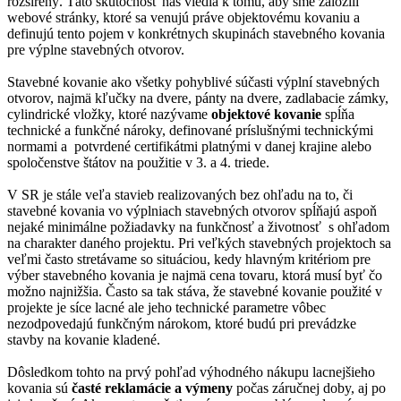
rozšírený. Táto skutočnosť nás viedla k tomu, aby sme založili
webové stránky, ktoré sa venujú práve objektovému kovaniu a
definujú tento pojem v konkrétnych skupinách stavebného kovania
pre výplne stavebných otvorov.
Stavebné kovanie ako všetky pohyblivé súčasti výplní stavebných
otvorov, najmä kľučky na dvere, pánty na dvere, zadlabacie zámky,
cylindrické vložky, ktoré nazývame
objektové kovanie
spĺňa
technické a funkčné nároky, definované príslušnými technickými
normami a potvrdené certifikátmi platnými v danej krajine alebo
spoločenstve štátov na použitie v 3. a 4. triede.
V SR je stále veľa stavieb realizovaných bez ohľadu na to, či
stavebné kovania vo výplniach stavebných otvorov spĺňajú aspoň
nejaké minimálne požiadavky na funkčnosť a životnosť s ohľadom
na charakter daného projektu. Pri veľkých stavebných projektoch sa
veľmi často stretávame so situáciou, kedy hlavným kritériom pre
výber stavebného kovania je najmä cena tovaru, ktorá musí byť čo
možno najnižšia. Často sa tak stáva, že stavebné kovanie použité v
projekte je síce lacné ale jeho technické parametre vôbec
nezodpovedajú funkčným nárokom, ktoré budú pri prevádzke
stavby na kovanie kladené.
Dôsledkom tohto na prvý pohľad výhodného nákupu lacnejšieho
kovania sú
časté reklamácie a výmeny
počas záručnej doby, aj po