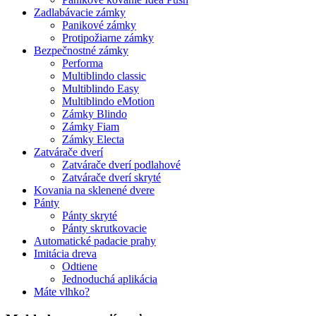
Zadlabávacie zámky
Panikové zámky
Protipožiarne zámky
Bezpečnostné zámky
Performa
Multiblindo classic
Multiblindo Easy
Multiblindo eMotion
Zámky Blindo
Zámky Fiam
Zámky Electa
Zatvárače dverí
Zatvárače dverí podlahové
Zatvárače dverí skryté
Kovania na sklenené dvere
Pánty
Pánty skryté
Pánty skrutkovacie
Automatické padacie prahy
Imitácia dreva
Odtiene
Jednoduchá aplikácia
Máte vlhko?