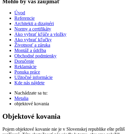
Mohlo by vas zaujímať
Úvod
Referencie
Architekti a dizajnéri
Normy a certifikáty
Ako vybrať kľúče a vložky
Ako vybrať kľučky
Životnosť a záruka
Montáž a údržba
Obchodné podmienky
Doručenie
Reklamácie
Ponuka práce
Užitočné informácie
Kde nás nájdete
Nachádzate sa tu:
Metalia
objektové kovania
Objektové kovania
Pojem objektové kovanie nie je v Slovenskej republike ešte príliš