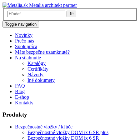
Metalia architekt partner
Jít
Toggle navigation
Novinky
Prečo nás
Spolupráca
Máte bezpečne uzamknuté?
Na stiahnutie
Katalógy
Certifikáty
Návody
Iné dokumety
FAQ
Blog
E-shop
Kontakty
Produkty
Bezpečnostné vložky / kľúče
Bezpečnostné vložky DOM ix 6 SR plus
Bezpečnostné vložky DOM ix 6 SR