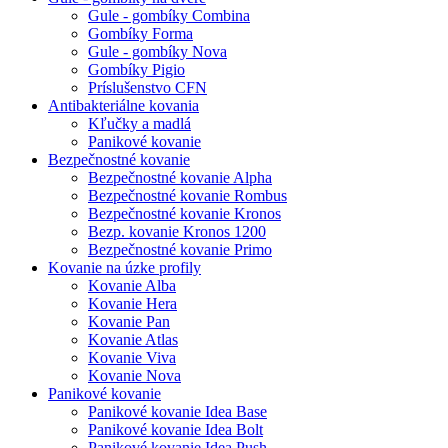
Gule - gombíky Combina
Gombíky Forma
Gule - gombíky Nova
Gombíky Pigio
Príslušenstvo CFN
Antibakteriálne kovania
Kľučky a madlá
Panikové kovanie
Bezpečnostné kovanie
Bezpečnostné kovanie Alpha
Bezpečnostné kovanie Rombus
Bezpečnostné kovanie Kronos
Bezp. kovanie Kronos 1200
Bezpečnostné kovanie Primo
Kovanie na úzke profily
Kovanie Alba
Kovanie Hera
Kovanie Pan
Kovanie Atlas
Kovanie Viva
Kovanie Nova
Panikové kovanie
Panikové kovanie Idea Base
Panikové kovanie Idea Bolt
Panikové kovanie Idea Push