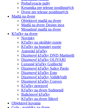
Prebaľovacie pulty
Keramika pre telesne postihnutých
Dvere pre telesne postihnutých
Madlá na dvere
Objektové madlá na dvere
Madlá na dvere Design inox
Mosadzné madlá na dvere
Kľučky na dvere
Novinky
Kľučky na okrúhlej rozete
Kľučky na hranatej rozete
Autorské kľučky
Dizajnové kľučky DND Martinelli
Dizajnové kľučky OLIVARI
Luxusné kľučky Guilloché
Dizajnové kľučky Salice Paolo
Dizajnové kľučky Ento
Dizajnové kľučky Valli&Valli
Dizajnové kľučky Convex
Kľučky nerezové
Kľučky na dvere Sudmetall
Balkónové kľučky
Kľučky na dvere štítové
Objektové kovania
Gule - gombíky na dvere