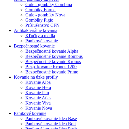
Gule - gombíky Combina
Gombíky Forma
Gule - gombíky Nova
Gombíky Pigio
Príslušenstvo CFN
Antibakteriálne kovania
Kľučky a madlá
Panikové kovanie
Bezpečnostné kovanie
Bezpečnostné kovanie Alpha
Bezpečnostné kovanie Rombus
Bezpečnostné kovanie Kronos
Bezp. kovanie Kronos 1200
Bezpečnostné kovanie Primo
Kovanie na úzke profily
Kovanie Alba
Kovanie Hera
Kovanie Pan
Kovanie Atlas
Kovanie Viva
Kovanie Nova
Panikové kovanie
Panikové kovanie Idea Base
Panikové kovanie Idea Bolt
Panikové kovanie Idea Push