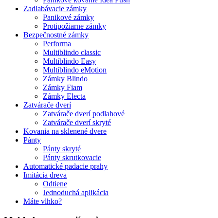
Zadlabávacie zámky
Panikové zámky
Protipožiarne zámky
Bezpečnostné zámky
Performa
Multiblindo classic
Multiblindo Easy
Multiblindo eMotion
Zámky Blindo
Zámky Fiam
Zámky Electa
Zatvárače dverí
Zatvárače dverí podlahové
Zatvárače dverí skryté
Kovania na sklenené dvere
Pánty
Pánty skryté
Pánty skrutkovacie
Automatické padacie prahy
Imitácia dreva
Odtiene
Jednoduchá aplikácia
Máte vlhko?