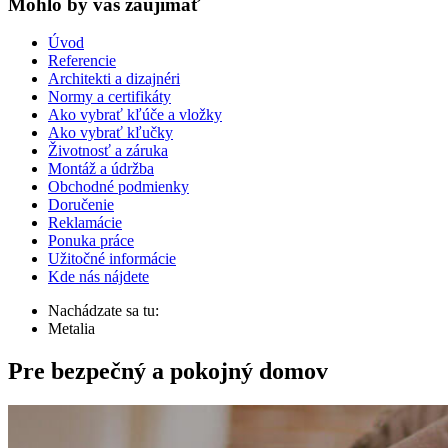
Mohlo by vas zaujímať
Úvod
Referencie
Architekti a dizajnéri
Normy a certifikáty
Ako vybrať kľúče a vložky
Ako vybrať kľučky
Životnosť a záruka
Montáž a údržba
Obchodné podmienky
Doručenie
Reklamácie
Ponuka práce
Užitočné informácie
Kde nás nájdete
Nachádzate sa tu:
Metalia
Pre bezpečný a pokojný domov