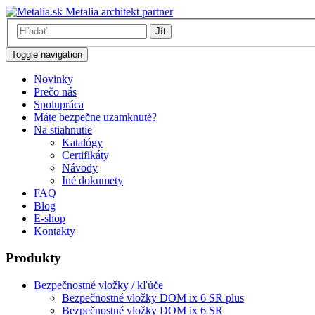
Metalia architekt partner
Jít
Toggle navigation
Novinky
Prečo nás
Spolupráca
Máte bezpečne uzamknuté?
Na stiahnutie
Katalógy
Certifikáty
Návody
Iné dokumety
FAQ
Blog
E-shop
Kontakty
Produkty
Bezpečnostné vložky / kľúče
Bezpečnostné vložky DOM ix 6 SR plus
Bezpečnostné vložky DOM ix 6 SR