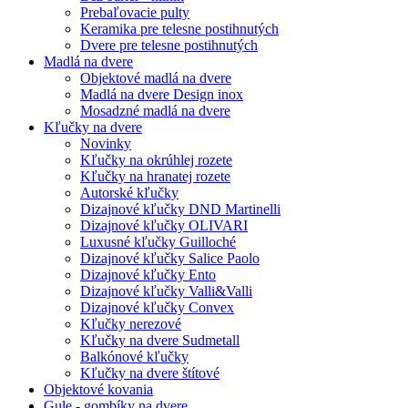
Prebaľovacie pulty
Keramika pre telesne postihnutých
Dvere pre telesne postihnutých
Madlá na dvere
Objektové madlá na dvere
Madlá na dvere Design inox
Mosadzné madlá na dvere
Kľučky na dvere
Novinky
Kľučky na okrúhlej rozete
Kľučky na hranatej rozete
Autorské kľučky
Dizajnové kľučky DND Martinelli
Dizajnové kľučky OLIVARI
Luxusné kľučky Guilloché
Dizajnové kľučky Salice Paolo
Dizajnové kľučky Ento
Dizajnové kľučky Valli&Valli
Dizajnové kľučky Convex
Kľučky nerezové
Kľučky na dvere Sudmetall
Balkónové kľučky
Kľučky na dvere štítové
Objektové kovania
Gule - gombíky na dvere