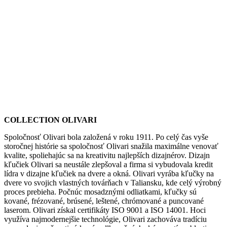
COLLECTION OLIVARI
Spoločnosť Olivari bola založená v roku 1911. Po celý čas vyše
storočnej histórie sa spoločnosť Olivari snažila maximálne venovať
kvalite, spoliehajúc sa na kreativitu najlepších dizajnérov. Dizajn
kľučiek Olivari sa neustále zlepšoval a firma si vybudovala kredit
lídra v dizajne kľučiek na dvere a okná. Olivari vyrába kľučky na
dvere vo svojich vlastných továrňach v Taliansku, kde celý výrobný
proces prebieha. Počnúc mosadznými odliatkami, kľučky sú
kované, frézované, brúsené, leštené, chrómované a puncované
laserom. Olivari získal certifikáty ISO 9001 a ISO 14001. Hoci
využíva najmodernejšie technológie, Olivari zachováva tradíciu