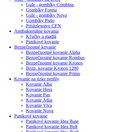
Gule - gombíky Combina
Gombíky Forma
Gule - gombíky Nova
Gombíky Pigio
Príslušenstvo CFN
Antibakteriálne kovania
Kľučky a madlá
Panikové kovanie
Bezpečnostné kovanie
Bezpečnostné kovanie Alpha
Bezpečnostné kovanie Rombus
Bezpečnostné kovanie Kronos
Bezp. kovanie Kronos 1200
Bezpečnostné kovanie Primo
Kovanie na úzke profily
Kovanie Alba
Kovanie Hera
Kovanie Pan
Kovanie Atlas
Kovanie Viva
Kovanie Nova
Panikové kovanie
Panikové kovanie Idea Base
Panikové kovanie Idea Bolt
Panikové kovanie Idea Push