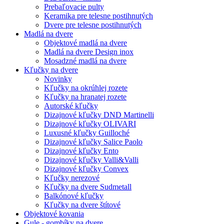
Prebaľovacie pulty
Keramika pre telesne postihnutých
Dvere pre telesne postihnutých
Madlá na dvere
Objektové madlá na dvere
Madlá na dvere Design inox
Mosadzné madlá na dvere
Kľučky na dvere
Novinky
Kľučky na okrúhlej rozete
Kľučky na hranatej rozete
Autorské kľučky
Dizajnové kľučky DND Martinelli
Dizajnové kľučky OLIVARI
Luxusné kľučky Guilloché
Dizajnové kľučky Salice Paolo
Dizajnové kľučky Ento
Dizajnové kľučky Valli&Valli
Dizajnové kľučky Convex
Kľučky nerezové
Kľučky na dvere Sudmetall
Balkónové kľučky
Kľučky na dvere štítové
Objektové kovania
Gule - gombíky na dvere