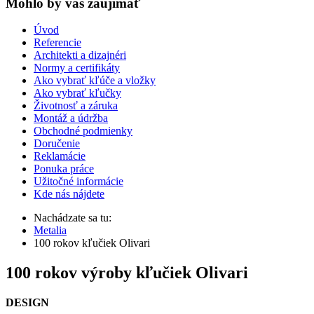
Mohlo by vas zaujímať
Úvod
Referencie
Architekti a dizajnéri
Normy a certifikáty
Ako vybrať kľúče a vložky
Ako vybrať kľučky
Životnosť a záruka
Montáž a údržba
Obchodné podmienky
Doručenie
Reklamácie
Ponuka práce
Užitočné informácie
Kde nás nájdete
Nachádzate sa tu:
Metalia
100 rokov kľučiek Olivari
100 rokov výroby kľučiek Olivari
DESIGN