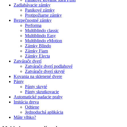
Zadlabávacie zámky
Panikové zámky
Protipožiarne zámky
Bezpečnostné zámky
Performa
Multiblindo classic
Multiblindo Easy
Multiblindo eMotion
Zámky Blindo
Zámky Fiam
Zámky Electa
Zatvárače dverí
Zatvárače dverí podlahové
Zatvárače dverí skryté
Kovania na sklenené dvere
Pánty
Pánty skryté
Pánty skrutkovacie
Automatické padacie prahy
Imitácia dreva
Odtiene
Jednoduchá aplikácia
Máte vlhko?