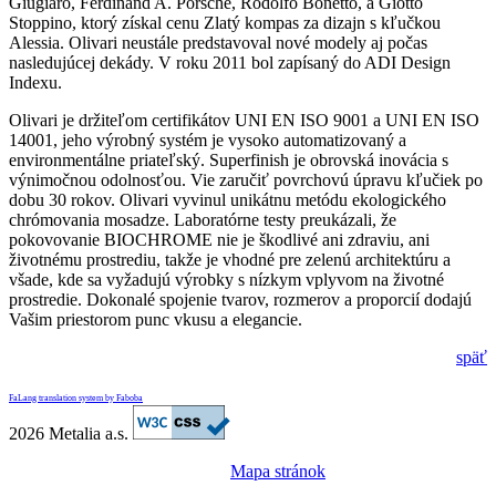
Giugiaro, Ferdinand A. Porsche, Rodolfo Bonetto, a Giotto
Stoppino, ktorý získal cenu Zlatý kompas za dizajn s kľučkou
Alessia. Olivari neustále predstavoval nové modely aj počas
nasledujúcej dekády. V roku 2011 bol zapísaný do ADI Design
Indexu.
Olivari je držiteľom certifikátov UNI EN ISO 9001 a UNI EN ISO
14001, jeho výrobný systém je vysoko automatizovaný a
environmentálne priateľský. Superfinish je obrovská inovácia s
výnimočnou odolnosťou. Vie zaručiť povrchovú úpravu kľučiek po
dobu 30 rokov. Olivari vyvinul unikátnu metódu ekologického
chrómovania mosadze. Laboratórne testy preukázali, že
pokovovanie BIOCHROME nie je škodlivé ani zdraviu, ani
životnému prostrediu, takže je vhodné pre zelenú architektúru a
všade, kde sa vyžadujú výrobky s nízkym vplyvom na životné
prostredie. Dokonalé spojenie tvarov, rozmerov a proporcií dodajú
Vašim priestorom punc vkusu a elegancie.
späť
FaLang translation system by Faboba
2026 Metalia a.s.
Mapa stránok