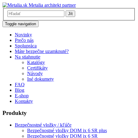
Metalia architekt partner
Jít
Toggle navigation
Novinky
Prečo nás
Spolupráca
Máte bezpečne uzamknuté?
Na stiahnutie
Katalógy
Certifikáty
Návody
Iné dokumety
FAQ
Blog
E-shop
Kontakty
Produkty
Bezpečnostné vložky / kľúče
Bezpečnostné vložky DOM ix 6 SR plus
Bezpečnostné vložky DOM ix 6 SR