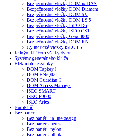
Bezpečnostné vložky DOM ix DAS
Bezpečnostné vložky DOM Diamant
Bezpečnostné vložky DOM SV
Bezpečnostné vložky DOM LS 5
Bezpečnostné vložky ISEO R6
Bezpečnostné vložky ISEO CS1
Bezpečnostné vložky Gera 3000
Bezpečnostné vložky DOM RN
Cylindrické vložky ISEO F5
Jedným kľúčom všetky dvere
Systémy generálneho kľúča
Elektronické zámky
DOM Tapkey®
DOM ENiQ®
DOM Guardian ®
DOM Access Manager
ISEO SMART
ISEO F9000
ISEO Aries
Eurokľúč
Bez bariér
Bez bariér - in-line design
Bez bariér - nerez
Bez bariér - nylon
Bez bariér - hliník