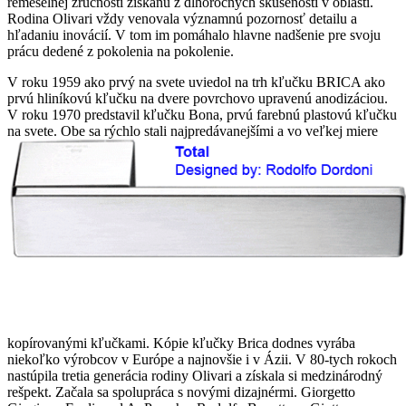
remeselnej zručnosti získanú z dlhoročných skúseností v oblasti.
Rodina Olivari vždy venovala významnú pozornosť detailu a
hľadaniu inovácií. V tom im pomáhalo hlavne nadšenie pre svoju
prácu dedené z pokolenia na pokolenie.
V roku 1959 ako prvý na svete uviedol na trh kľučku BRICA ako
prvú hliníkovú kľučku na dvere povrchovo upravenú anodizáciou.
V roku 1970 predstavil kľučku Bona, prvú farebnú plastovú kľučku
na svete. Obe sa rýchlo stali
najpredávanejšími a vo veľkej miere
kopírovanými kľučkami. Kópie kľučky Brica dodnes vyrába
niekoľko výrobcov v Európe a najnovšie i v Ázii. V 80-tych rokoch
nastúpila tretia generácia rodiny Olivari a získala si medzinárodný
rešpekt. Začala sa spolupráca s novými dizajnérmi. Giorgetto