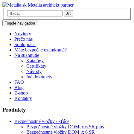
Metalia architekt partner
Jít
Toggle navigation
Novinky
Prečo nás
Spolupráca
Máte bezpečne uzamknuté?
Na stiahnutie
Katalógy
Certifikáty
Návody
Iné dokumety
FAQ
Blog
E-shop
Kontakty
Produkty
Bezpečnostné vložky / kľúče
Bezpečnostné vložky DOM ix 6 SR plus
Bezpečnostné vložky DOM ix 6 SR