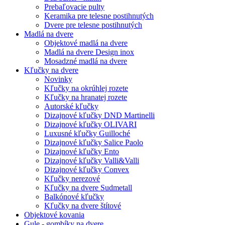
Prebaľovacie pulty
Keramika pre telesne postihnutých
Dvere pre telesne postihnutých
Madlá na dvere
Objektové madlá na dvere
Madlá na dvere Design inox
Mosadzné madlá na dvere
Kľučky na dvere
Novinky
Kľučky na okrúhlej rozete
Kľučky na hranatej rozete
Autorské kľučky
Dizajnové kľučky DND Martinelli
Dizajnové kľučky OLIVARI
Luxusné kľučky Guilloché
Dizajnové kľučky Salice Paolo
Dizajnové kľučky Ento
Dizajnové kľučky Valli&Valli
Dizajnové kľučky Convex
Kľučky nerezové
Kľučky na dvere Sudmetall
Balkónové kľučky
Kľučky na dvere štítové
Objektové kovania
Gule - gombíky na dvere