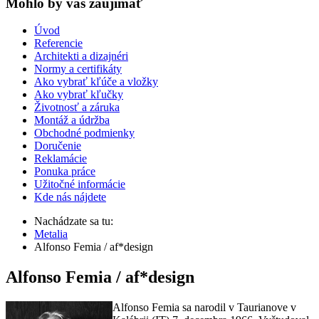
Mohlo by vas zaujímať
Úvod
Referencie
Architekti a dizajnéri
Normy a certifikáty
Ako vybrať kľúče a vložky
Ako vybrať kľučky
Životnosť a záruka
Montáž a údržba
Obchodné podmienky
Doručenie
Reklamácie
Ponuka práce
Užitočné informácie
Kde nás nájdete
Nachádzate sa tu:
Metalia
Alfonso Femia / af*design
Alfonso Femia / af*design
Alfonso Femia sa narodil v Taurianove v