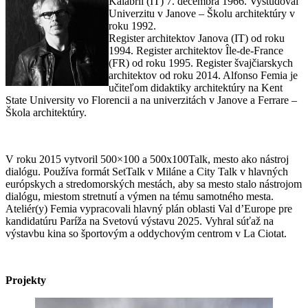
Kalábrii (IT) 7. decembra 1966. Vyštudoval
Univerzitu v Janove – Školu architektúry v
roku 1992.
Register architektov Janova (IT) od roku
1994. Register architektov Île-de-France
(FR) od roku 1995. Register švajčiarskych
architektov od roku 2014. Alfonso Femia je
učiteľom didaktiky architektúry na Kent
State University vo Florencii a na univerzitách v Janove a Ferrare –
Škola architektúry.
V roku 2015 vytvoril 500×100 a 500x100Talk, mesto ako nástroj
dialógu. Používa formát SetTalk v Miláne a City Talk v hlavných
európskych a stredomorských mestách, aby sa mesto stalo nástrojom
dialógu, miestom stretnutí a výmen na tému samotného mesta.
Ateliér(y) Femia vypracovali hlavný plán oblasti Val d’Europe pre
kandidatúru Paríža na Svetovú výstavu 2025. Vyhral súťaž na
výstavbu kina so športovým a oddychovým centrom v La Ciotat.
Projekty