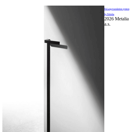
FaLang translation system
by Faboba
2026 Metalia
a.s.