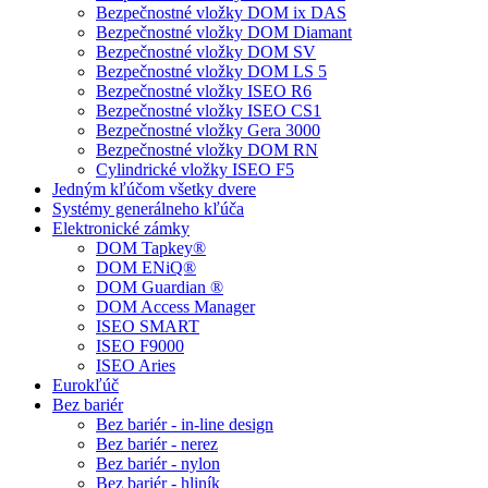
Bezpečnostné vložky DOM ix DAS
Bezpečnostné vložky DOM Diamant
Bezpečnostné vložky DOM SV
Bezpečnostné vložky DOM LS 5
Bezpečnostné vložky ISEO R6
Bezpečnostné vložky ISEO CS1
Bezpečnostné vložky Gera 3000
Bezpečnostné vložky DOM RN
Cylindrické vložky ISEO F5
Jedným kľúčom všetky dvere
Systémy generálneho kľúča
Elektronické zámky
DOM Tapkey®
DOM ENiQ®
DOM Guardian ®
DOM Access Manager
ISEO SMART
ISEO F9000
ISEO Aries
Eurokľúč
Bez bariér
Bez bariér - in-line design
Bez bariér - nerez
Bez bariér - nylon
Bez bariér - hliník