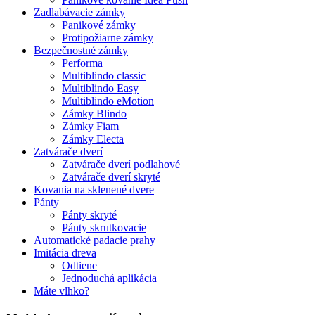
Zadlabávacie zámky
Panikové zámky
Protipožiarne zámky
Bezpečnostné zámky
Performa
Multiblindo classic
Multiblindo Easy
Multiblindo eMotion
Zámky Blindo
Zámky Fiam
Zámky Electa
Zatvárače dverí
Zatvárače dverí podlahové
Zatvárače dverí skryté
Kovania na sklenené dvere
Pánty
Pánty skryté
Pánty skrutkovacie
Automatické padacie prahy
Imitácia dreva
Odtiene
Jednoduchá aplikácia
Máte vlhko?