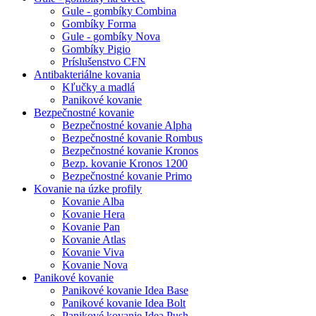
Gule - gombíky Combina
Gombíky Forma
Gule - gombíky Nova
Gombíky Pigio
Príslušenstvo CFN
Antibakteriálne kovania
Kľučky a madlá
Panikové kovanie
Bezpečnostné kovanie
Bezpečnostné kovanie Alpha
Bezpečnostné kovanie Rombus
Bezpečnostné kovanie Kronos
Bezp. kovanie Kronos 1200
Bezpečnostné kovanie Primo
Kovanie na úzke profily
Kovanie Alba
Kovanie Hera
Kovanie Pan
Kovanie Atlas
Kovanie Viva
Kovanie Nova
Panikové kovanie
Panikové kovanie Idea Base
Panikové kovanie Idea Bolt
Panikové kovanie Idea Push