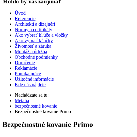
Mohlo by vas zaujímať
Úvod
Referencie
Architekti a dizajnéri
Normy a certifikáty
Ako vybrať kľúče a vložky
Ako vybrať kľučky
Životnosť a záruka
Montáž a údržba
Obchodné podmienky
Doručenie
Reklamácie
Ponuka práce
Užitočné informácie
Kde nás nájdete
Nachádzate sa tu:
Metalia
bezpečnostné kovanie
Bezpečnostné kovanie Primo
Bezpečnostné kovanie Primo