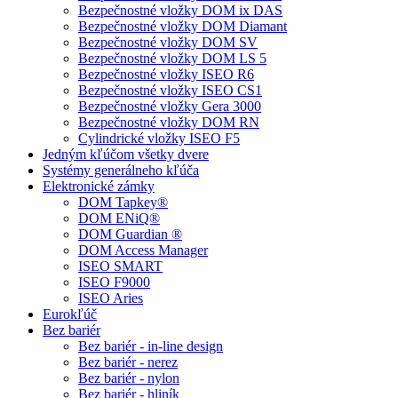
Bezpečnostné vložky DOM ix DAS
Bezpečnostné vložky DOM Diamant
Bezpečnostné vložky DOM SV
Bezpečnostné vložky DOM LS 5
Bezpečnostné vložky ISEO R6
Bezpečnostné vložky ISEO CS1
Bezpečnostné vložky Gera 3000
Bezpečnostné vložky DOM RN
Cylindrické vložky ISEO F5
Jedným kľúčom všetky dvere
Systémy generálneho kľúča
Elektronické zámky
DOM Tapkey®
DOM ENiQ®
DOM Guardian ®
DOM Access Manager
ISEO SMART
ISEO F9000
ISEO Aries
Eurokľúč
Bez bariér
Bez bariér - in-line design
Bez bariér - nerez
Bez bariér - nylon
Bez bariér - hliník