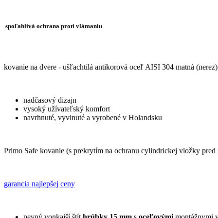
spoľahlivá ochrana proti vlámaniu
kovanie na dvere - ušľachtilá antikorová oceľ AISI 304 matná (nerez)
nadčasový dizajn
vysoký užívateľský komfort
navrhnuté, vyvinuté a vyrobené v Holandsku
Primo Safe kovanie (s prekrytím na ochranu cylindrickej vložky pre
garancia najlepšej ceny
pevný vonkajší štít
hrúbky 15 mm
s
oceľovými
montážnymi vý