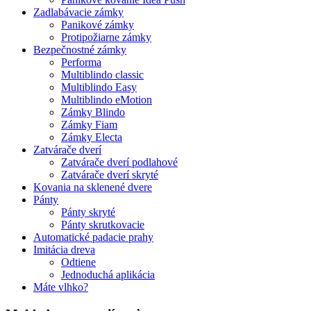
Zadlabávacie zámky
Panikové zámky
Protipožiarne zámky
Bezpečnostné zámky
Performa
Multiblindo classic
Multiblindo Easy
Multiblindo eMotion
Zámky Blindo
Zámky Fiam
Zámky Electa
Zatvárače dverí
Zatvárače dverí podlahové
Zatvárače dverí skryté
Kovania na sklenené dvere
Pánty
Pánty skryté
Pánty skrutkovacie
Automatické padacie prahy
Imitácia dreva
Odtiene
Jednoduchá aplikácia
Máte vlhko?