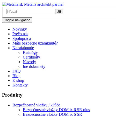
Metalia architekt partner
Jít
Toggle navigation
Novinky
Prečo nás
Spolupráca
Máte bezpečne uzamknuté?
Na stiahnutie
Katalógy
Certifikáty
Návody
Iné dokumety
FAQ
Blog
E-shop
Kontakty
Produkty
Bezpečnostné vložky / kľúče
Bezpečnostné vložky DOM ix 6 SR plus
Bezpečnostné vložky DOM ix 6 SR