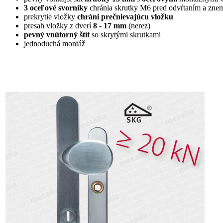
3 oceľové svorníky
chránia skrutky M6 pred odvŕtaním a zne
prekrytie vložky
chráni prečnievajúcu vložku
presah vložky z dverí
8 - 17 mm
(nerez)
pevný vnútorný štít
so skrytými skrutkami
jednoduchá montáž