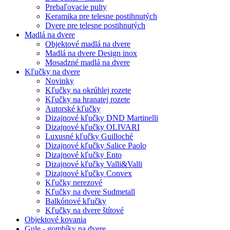
Prebaľovacie pulty
Keramika pre telesne postihnutých
Dvere pre telesne postihnutých
Madlá na dvere
Objektové madlá na dvere
Madlá na dvere Design inox
Mosadzné madlá na dvere
Kľučky na dvere
Novinky
Kľučky na okrúhlej rozete
Kľučky na hranatej rozete
Autorské kľučky
Dizajnové kľučky DND Martinelli
Dizajnové kľučky OLIVARI
Luxusné kľučky Guilloché
Dizajnové kľučky Salice Paolo
Dizajnové kľučky Ento
Dizajnové kľučky Valli&Valli
Dizajnové kľučky Convex
Kľučky nerezové
Kľučky na dvere Sudmetall
Balkónové kľučky
Kľučky na dvere štítové
Objektové kovania
Gule - gombíky na dvere