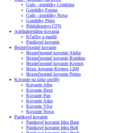
Gule - gombíky Combina
Gombíky Forma
Gule - gombíky Nova
Gombíky Pigio
Príslušenstvo CFN
Antibakteriálne kovania
Kľučky a madlá
Panikové kovanie
Bezpečnostné kovanie
Bezpečnostné kovanie Alpha
Bezpečnostné kovanie Rombus
Bezpečnostné kovanie Kronos
Bezp. kovanie Kronos 1200
Bezpečnostné kovanie Primo
Kovanie na úzke profily
Kovanie Alba
Kovanie Hera
Kovanie Pan
Kovanie Atlas
Kovanie Viva
Kovanie Nova
Panikové kovanie
Panikové kovanie Idea Base
Panikové kovanie Idea Bolt
Panikové kovanie Idea Push