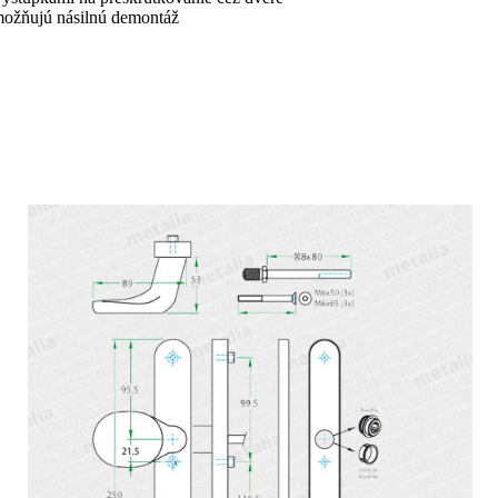
možňujú násilnú demontáž