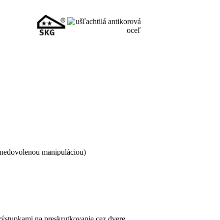
d nedovolenou manipuláciou)
stupkami na preskrutkovanie cez dvere