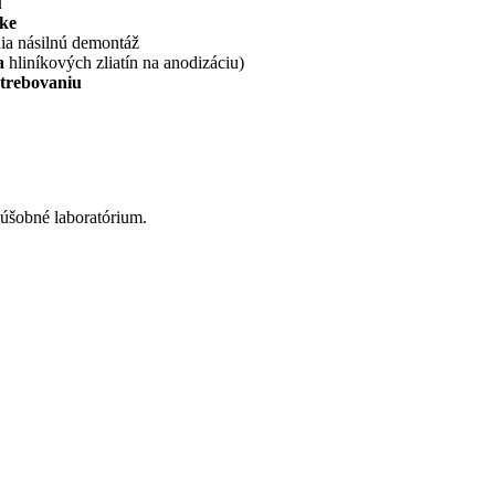
u
žke
ia násilnú demontáž
na
hliníkových zliatín na anodizáciu)
otrebovaniu
kúšobné laboratórium.