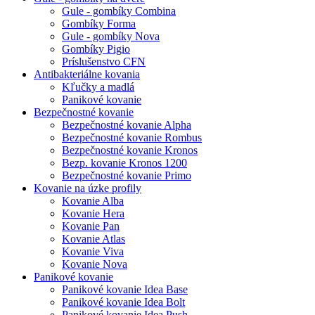
Gule - gombíky Combina
Gombíky Forma
Gule - gombíky Nova
Gombíky Pigio
Príslušenstvo CFN
Antibakteriálne kovania
Kľučky a madlá
Panikové kovanie
Bezpečnostné kovanie
Bezpečnostné kovanie Alpha
Bezpečnostné kovanie Rombus
Bezpečnostné kovanie Kronos
Bezp. kovanie Kronos 1200
Bezpečnostné kovanie Primo
Kovanie na úzke profily
Kovanie Alba
Kovanie Hera
Kovanie Pan
Kovanie Atlas
Kovanie Viva
Kovanie Nova
Panikové kovanie
Panikové kovanie Idea Base
Panikové kovanie Idea Bolt
Panikové kovanie Idea Push