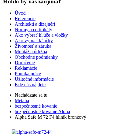
Mohlo by vas zaujímať
Úvod
Referencie
Architekti a dizajnéri
Normy a certifikáty
Ako vybrať kľúče a vložky
Ako vybrať kľučky
Životnosť a záruka
Montáž a údržba
Obchodné podmienky
Doručenie
Reklamácie
Ponuka práce
Užitočné informácie
Kde nás nájdete
Nachádzate sa tu:
Metalia
bezpečnostné kovanie
bezpečnostné kovanie Alpha
Alpha Safe M 72 F4 hliník bronzový