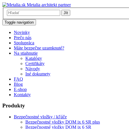
Metalia architekt partner
Jít
Toggle navigation
Novinky
Prečo nás
Spolupráca
Máte bezpečne uzamknuté?
Na stiahnutie
Katalógy
Certifikáty
Návody
Iné dokumety
FAQ
Blog
E-shop
Kontakty
Produkty
Bezpečnostné vložky / kľúče
Bezpečnostné vložky DOM ix 6 SR plus
Bezpečnostné vložky DOM ix 6 SR