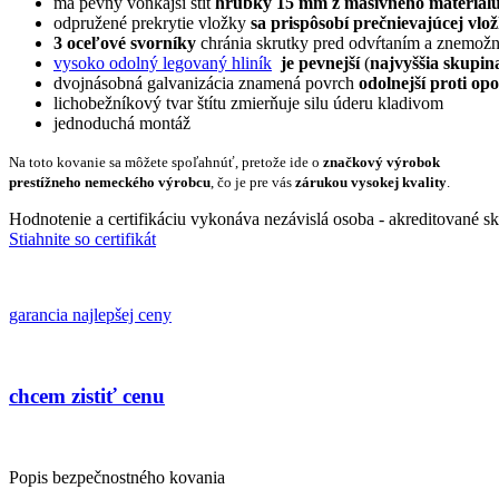
má pevný vonkajší štít
hrúbky 15 mm z masívneho materiál
odpružené prekrytie vložky
sa prispôsobí prečnievajúcej vlo
3 oceľové svorníky
chránia skrutky pred odvŕtaním a znemožn
vysoko odolný legovaný hliník
je pevnejší
(
najvyššia skupi
dvojnásobná galvanizácia znamená povrch
odolnejší proti op
lichobežníkový tvar štítu zmierňuje silu úderu kladivom
jednoduchá montáž
Na toto kovanie sa môžete spoľahnúť, pretože ide o
značkový výrobok
prestížneho nemeckého výrobcu
, čo je pre vás
zárukou vysokej kvality
.
Hodnotenie a certifikáciu vykonáva nezávislá osoba - akreditované s
Stiahnite so certifikát
garancia najlepšej ceny
chcem zistiť cenu
Popis bezpečnostného kovania