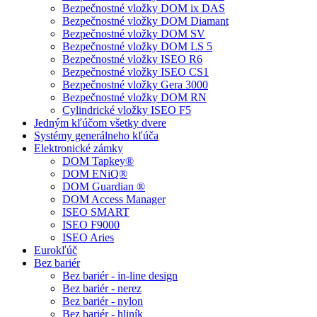
Bezpečnostné vložky DOM ix DAS
Bezpečnostné vložky DOM Diamant
Bezpečnostné vložky DOM SV
Bezpečnostné vložky DOM LS 5
Bezpečnostné vložky ISEO R6
Bezpečnostné vložky ISEO CS1
Bezpečnostné vložky Gera 3000
Bezpečnostné vložky DOM RN
Cylindrické vložky ISEO F5
Jedným kľúčom všetky dvere
Systémy generálneho kľúča
Elektronické zámky
DOM Tapkey®
DOM ENiQ®
DOM Guardian ®
DOM Access Manager
ISEO SMART
ISEO F9000
ISEO Aries
Eurokľúč
Bez bariér
Bez bariér - in-line design
Bez bariér - nerez
Bez bariér - nylon
Bez bariér - hliník