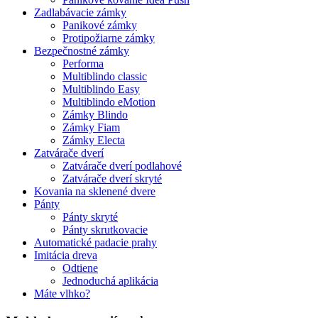
Zadlabávacie zámky
Panikové zámky
Protipožiarne zámky
Bezpečnostné zámky
Performa
Multiblindo classic
Multiblindo Easy
Multiblindo eMotion
Zámky Blindo
Zámky Fiam
Zámky Electa
Zatvárače dverí
Zatvárače dverí podlahové
Zatvárače dverí skryté
Kovania na sklenené dvere
Pánty
Pánty skryté
Pánty skrutkovacie
Automatické padacie prahy
Imitácia dreva
Odtiene
Jednoduchá aplikácia
Máte vlhko?