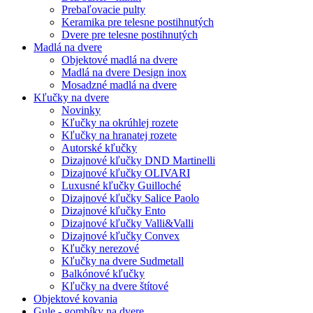
Prebaľovacie pulty
Keramika pre telesne postihnutých
Dvere pre telesne postihnutých
Madlá na dvere
Objektové madlá na dvere
Madlá na dvere Design inox
Mosadzné madlá na dvere
Kľučky na dvere
Novinky
Kľučky na okrúhlej rozete
Kľučky na hranatej rozete
Autorské kľučky
Dizajnové kľučky DND Martinelli
Dizajnové kľučky OLIVARI
Luxusné kľučky Guilloché
Dizajnové kľučky Salice Paolo
Dizajnové kľučky Ento
Dizajnové kľučky Valli&Valli
Dizajnové kľučky Convex
Kľučky nerezové
Kľučky na dvere Sudmetall
Balkónové kľučky
Kľučky na dvere štítové
Objektové kovania
Gule - gombíky na dvere