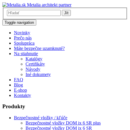
Metalia architekt partner
Jít
Toggle navigation
Novinky
Prečo nás
Spolupráca
Máte bezpečne uzamknuté?
Na stiahnutie
Katalógy
Certifikáty
Návody
Iné dokumety
FAQ
Blog
E-shop
Kontakty
Produkty
Bezpečnostné vložky / kľúče
Bezpečnostné vložky DOM ix 6 SR plus
Bezpečnostné vložky DOM ix 6 SR