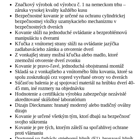
Značkový výrobok od výrobcu č. 1 na nemeckom trhu –
záruka vysokej kvality každého kusu
Bezpečnostné kovanie je určené na ochranu cylindrickej
bezpečnostnej vložky uzamykacieho mechanizmu v
bezpečnostných dverách
Kovanie slúži na jednoduché ovládanie a bezproblémovú
manipuláciu s dverami
Kľučka z vnútornej strany slúži na ovládanie jazýčka
zadlabavácieho zámku a otvorenie dverí
Z vonkajšej strany možná kľučka alebo madlo, ktoré
znemožní otvorenie dverí zvonku
Kovanie je pravo-ľavé, jednoduchá obojstranná montáž
Skladá sa z vonkajšieho a vnútorného štítu kovania, ktoré sa
spolu zoskrutkujú cez vopred vyvŕtané otvory vo dverách
Súčasťou balenia je aj spojovací materiál na hrúbku dverí 40-
45 mm, iné rozmery na objednávku
Hodnotenie a certifikáciu výrobku zabezpečuje nezávislé
akreditované skúšobné laboratórium
Dizajn Dieckmann: hranatý moderný alebo tradičný oválny
dizajn
Kovanie je určené všetkým tým, ktorí dbajú na bezpečnosť
svojho súkromia
Kovanie je pre tých, ktorým záleží na spoľahlivej ochrane
proti vlámaniu
Dostupné vo farbách: strieborný hliník (F1), bronzový hliník