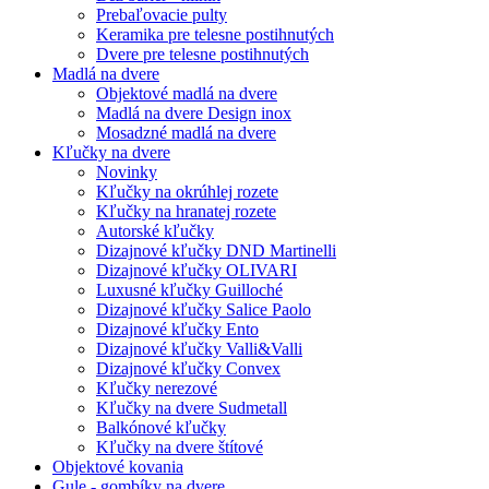
Prebaľovacie pulty
Keramika pre telesne postihnutých
Dvere pre telesne postihnutých
Madlá na dvere
Objektové madlá na dvere
Madlá na dvere Design inox
Mosadzné madlá na dvere
Kľučky na dvere
Novinky
Kľučky na okrúhlej rozete
Kľučky na hranatej rozete
Autorské kľučky
Dizajnové kľučky DND Martinelli
Dizajnové kľučky OLIVARI
Luxusné kľučky Guilloché
Dizajnové kľučky Salice Paolo
Dizajnové kľučky Ento
Dizajnové kľučky Valli&Valli
Dizajnové kľučky Convex
Kľučky nerezové
Kľučky na dvere Sudmetall
Balkónové kľučky
Kľučky na dvere štítové
Objektové kovania
Gule - gombíky na dvere