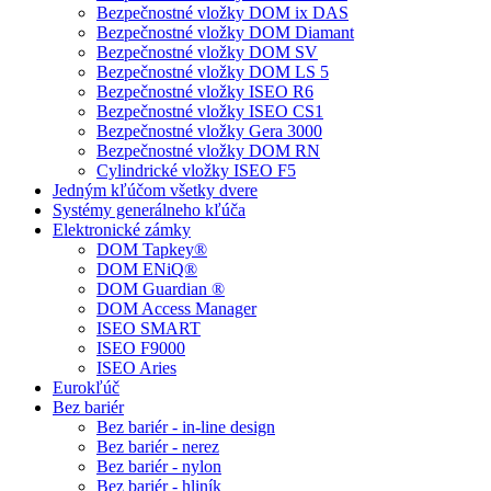
Bezpečnostné vložky DOM ix DAS
Bezpečnostné vložky DOM Diamant
Bezpečnostné vložky DOM SV
Bezpečnostné vložky DOM LS 5
Bezpečnostné vložky ISEO R6
Bezpečnostné vložky ISEO CS1
Bezpečnostné vložky Gera 3000
Bezpečnostné vložky DOM RN
Cylindrické vložky ISEO F5
Jedným kľúčom všetky dvere
Systémy generálneho kľúča
Elektronické zámky
DOM Tapkey®
DOM ENiQ®
DOM Guardian ®
DOM Access Manager
ISEO SMART
ISEO F9000
ISEO Aries
Eurokľúč
Bez bariér
Bez bariér - in-line design
Bez bariér - nerez
Bez bariér - nylon
Bez bariér - hliník