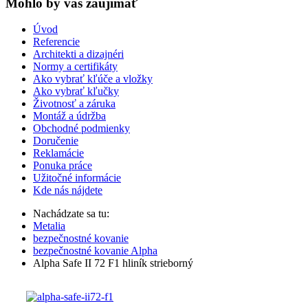
Mohlo by vas zaujímať
Úvod
Referencie
Architekti a dizajnéri
Normy a certifikáty
Ako vybrať kľúče a vložky
Ako vybrať kľučky
Životnosť a záruka
Montáž a údržba
Obchodné podmienky
Doručenie
Reklamácie
Ponuka práce
Užitočné informácie
Kde nás nájdete
Nachádzate sa tu:
Metalia
bezpečnostné kovanie
bezpečnostné kovanie Alpha
Alpha Safe II 72 F1 hliník strieborný