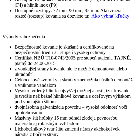
(F4) a hliník inox (F9)
Dostupné rozstupy: 72 mm, 90 mm, 92 mm. Ako zmerať
rozteč (rozstup) kovania sa dozviete tu:
Ako vybrať kľučky
Výhody zabezpečenia
Bezpečnostné kovanie je skúšané a certifikované na
bezpečnostnú triedu 3 - stupeň vysokej ochrany
Certifikát NBÚ T10-0743/2005 pre stupeň utajenia
TAJNÉ
,
platný do 24.06.2015
z vonkajšej strany kovanie nie je možné demontovať alebo
ukradnúť
Celooceľové svorníky a skrutky znemožnia násilnú demontáž
a vniknutie vandalom
Vysoko tvrdený hliník najvyššej možnej akosti, tzn. kovanie
je tvrdšie než bežné hliníkové kovania s oceľovým výliskom
pod vonkajším štítom
dvojnásobná galvanizácia povrchu – vysoká odolnosť voči
opotrebovaniu
Masívny štít hrúbky 15 mm odradí zlodeja pevnosťou
materiálu aj robustným vzhľadom
Lichobežníkový tvar štítu zmierni nárazy akéhokoľvek
náradia z bočnej strany