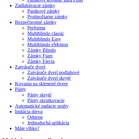
Zadlabávacie zámky
Panikové zámky
Protipožiarne zámky
Bezpečnostné zámky
Performa
Multiblindo classic
Multiblindo Easy
Multiblindo eMotion
Zámky Blindo
Zámky Fiam
Zámky Electa
Zatvárače dverí
Zatvárače dverí podlahové
Zatvárače dverí skryté
Kovania na sklenené dvere
Pánty
Pánty skryté
Pánty skrutkovacie
Automatické padacie prahy
Imitácia dreva
Odtiene
Jednoduchá aplikácia
Máte vlhko?