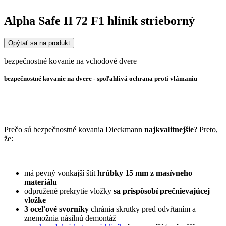
Alpha Safe II 72 F1 hliník strieborný
Opýtať sa na produkt
bezpečnostné kovanie na vchodové dvere
bezpečnostné kovanie na dvere -
spoľahlivá ochrana proti vlámaniu
Prečo sú bezpečnostné kovania Dieckmann
najkvalitnejšie
? Preto,
že:
má pevný vonkajší štít
hrúbky 15 mm z masívneho
materiálu
odpružené prekrytie vložky
sa prispôsobí prečnievajúcej
vložke
3 oceľové svorníky
chránia skrutky pred odvŕtaním a
znemožnia násilnú demontáž