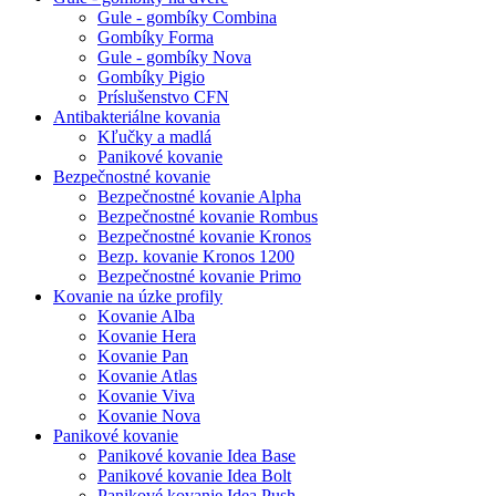
Gule - gombíky Combina
Gombíky Forma
Gule - gombíky Nova
Gombíky Pigio
Príslušenstvo CFN
Antibakteriálne kovania
Kľučky a madlá
Panikové kovanie
Bezpečnostné kovanie
Bezpečnostné kovanie Alpha
Bezpečnostné kovanie Rombus
Bezpečnostné kovanie Kronos
Bezp. kovanie Kronos 1200
Bezpečnostné kovanie Primo
Kovanie na úzke profily
Kovanie Alba
Kovanie Hera
Kovanie Pan
Kovanie Atlas
Kovanie Viva
Kovanie Nova
Panikové kovanie
Panikové kovanie Idea Base
Panikové kovanie Idea Bolt
Panikové kovanie Idea Push