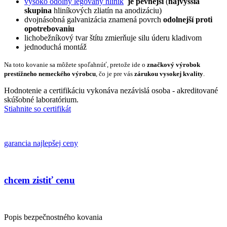
vysoko odolný legovaný hliník
je pevnejší
(
najvyššia
skupina
hliníkových zliatín na anodizáciu)
dvojnásobná galvanizácia znamená povrch
odolnejší proti
opotrebovaniu
lichobežníkový tvar štítu zmierňuje silu úderu kladivom
jednoduchá montáž
Na toto kovanie sa môžete spoľahnúť, pretože ide o
značkový výrobok
prestížneho nemeckého výrobcu
, čo je pre vás
zárukou vysokej kvality
.
Hodnotenie a certifikáciu vykonáva nezávislá osoba - akreditované
skúšobné laboratórium.
Stiahnite so certifikát
garancia najlepšej ceny
chcem zistiť cenu
Popis bezpečnostného kovania