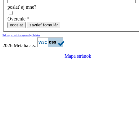
poslať aj mne?
Overenie
*
odoslať
zavrieť formulár
FaLang translation system by Faboba
2026 Metalia a.s.
Mapa stránok