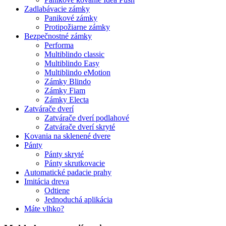
Zadlabávacie zámky
Panikové zámky
Protipožiarne zámky
Bezpečnostné zámky
Performa
Multiblindo classic
Multiblindo Easy
Multiblindo eMotion
Zámky Blindo
Zámky Fiam
Zámky Electa
Zatvárače dverí
Zatvárače dverí podlahové
Zatvárače dverí skryté
Kovania na sklenené dvere
Pánty
Pánty skryté
Pánty skrutkovacie
Automatické padacie prahy
Imitácia dreva
Odtiene
Jednoduchá aplikácia
Máte vlhko?