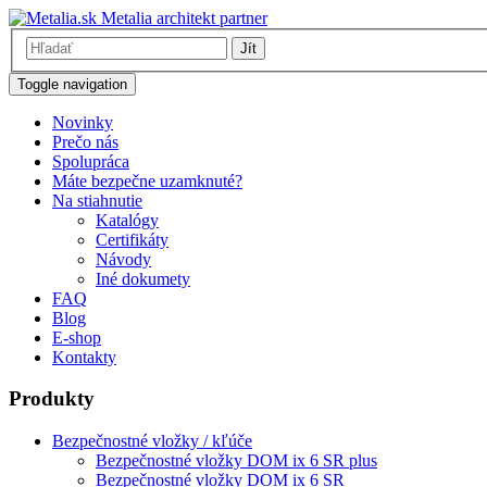
Metalia architekt partner
Jít
Toggle navigation
Novinky
Prečo nás
Spolupráca
Máte bezpečne uzamknuté?
Na stiahnutie
Katalógy
Certifikáty
Návody
Iné dokumety
FAQ
Blog
E-shop
Kontakty
Produkty
Bezpečnostné vložky / kľúče
Bezpečnostné vložky DOM ix 6 SR plus
Bezpečnostné vložky DOM ix 6 SR