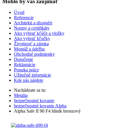
Mohlo by vas zaujímať
Úvod
Referencie
Architekti a dizajnéri
Normy a certifikáty
Ako vybrať kľúče a vložky
Ako vybrať kľučky
Životnosť a záruka
Montáž a údržba
Obchodné podmienky
Doručenie
Reklamácie
Ponuka práce
Užitočné informácie
Kde nás nájdete
Nachádzate sa tu:
Metalia
bezpečnostné kovanie
bezpečnostné kovanie Alpha
Alpha Safe II 90 F4 hliník bronzový