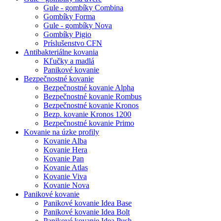
Gule - gombíky Combina
Gombíky Forma
Gule - gombíky Nova
Gombíky Pigio
Príslušenstvo CFN
Antibakteriálne kovania
Kľučky a madlá
Panikové kovanie
Bezpečnostné kovanie
Bezpečnostné kovanie Alpha
Bezpečnostné kovanie Rombus
Bezpečnostné kovanie Kronos
Bezp. kovanie Kronos 1200
Bezpečnostné kovanie Primo
Kovanie na úzke profily
Kovanie Alba
Kovanie Hera
Kovanie Pan
Kovanie Atlas
Kovanie Viva
Kovanie Nova
Panikové kovanie
Panikové kovanie Idea Base
Panikové kovanie Idea Bolt
Panikové kovanie Idea Push