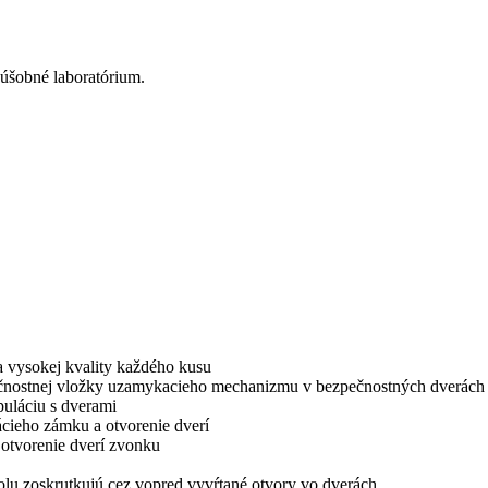
kúšobné laboratórium.
 vysokej kvality každého kusu
pečnostnej vložky uzamykacieho mechanizmu v bezpečnostných dverách
uláciu s dverami
ácieho zámku a otvorenie dverí
 otvorenie dverí zvonku
polu zoskrutkujú cez vopred vyvŕtané otvory vo dverách