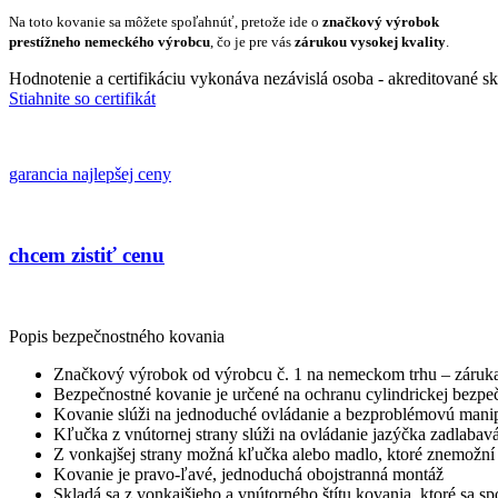
Na toto kovanie sa môžete spoľahnúť, pretože ide o
značkový výrobok
prestížneho nemeckého výrobcu
, čo je pre vás
zárukou vysokej kvality
.
Hodnotenie a certifikáciu vykonáva nezávislá osoba - akreditované s
Stiahnite so certifikát
garancia najlepšej ceny
chcem zistiť cenu
Popis bezpečnostného kovania
Značkový výrobok od výrobcu č. 1 na nemeckom trhu – záruka
Bezpečnostné kovanie je určené na ochranu cylindrickej bez
Kovanie slúži na jednoduché ovládanie a bezproblémovú manip
Kľučka z vnútornej strany slúži na ovládanie jazýčka zadlabav
Z vonkajšej strany možná kľučka alebo madlo, ktoré znemožní
Kovanie je pravo-ľavé, jednoduchá obojstranná montáž
Skladá sa z vonkajšieho a vnútorného štítu kovania, ktoré sa s