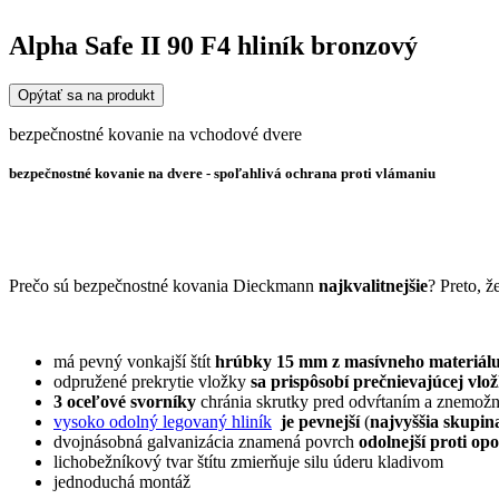
Alpha Safe II 90 F4 hliník bronzový
Opýtať sa na produkt
bezpečnostné kovanie na vchodové dvere
bezpečnostné kovanie na dvere -
spoľahlivá ochrana proti vlámaniu
Prečo sú bezpečnostné kovania Dieckmann
najkvalitnejšie
? Preto, ž
má pevný vonkajší štít
hrúbky 15 mm z masívneho materiál
odpružené prekrytie vložky
sa prispôsobí prečnievajúcej vlo
3 oceľové svorníky
chránia skrutky pred odvŕtaním a znemožn
vysoko odolný legovaný hliník
je pevnejší
(
najvyššia skupi
dvojnásobná galvanizácia znamená povrch
odolnejší proti op
lichobežníkový tvar štítu zmierňuje silu úderu kladivom
jednoduchá montáž