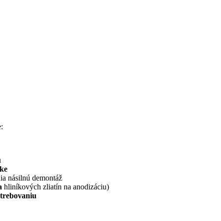
e:
u
žke
ia násilnú demontáž
na
hliníkových zliatín na anodizáciu)
otrebovaniu