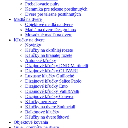
Prebaľovacie pulty
Keramika pre telesne postihnutých
Dvere pre telesne postihnutých
Madlá na dvere
Objektové madlá na dvere
Madlá na dvere Design inox
Mosadzné madlá na dvere
Kľučky na dvere
Novinky
Kľučky na okrúhlej rozete
Kľučky na hranatej rozete
Autorské kľučky
Dizajnové kľučky DND Martinelli
Dizajnové kľučky OLIVARI
Luxusné kľučky Guilloché
Dizajnové kľučky Salice Paolo
Dizajnové kľučky Ento
Dizajnové kľučky Valli&Valli
Dizajnové kľučky Convex
Kľučky nerezové
Kľučky na dvere Sudmetall
Balkónové kľučky
Kľučky na dvere štítové
Objektové kovania
Gule - gombíky na dvere