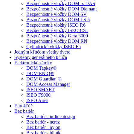
Bezpečnostné vložky DOM ix DAS
Bezpečnostné vložky DOM Diamant
Bezpečnostné vložky DOM SV
Bezpečnostné vložky DOM LS 5
Bezpečnostné vložky ISEO R6
Bezpečnostné vložky ISEO CS1
Bezpečnostné vložky Gera 3000
Bezpečnostné vložky DOM RN
Cylindrické vložky ISEO F5
Jedným kľúčom všetky dvere
Systémy generálneho kľúča
Elektronické zámky
DOM Tapkey®
DOM ENiQ®
DOM Guardian ®
DOM Access Manager
ISEO SMART
ISEO F9000
ISEO Aries
Eurokľúč
Bez bariér
Bez bariér - in-line design
Bez bariér - nerez
Bez bariér - nylon
Bez bariér - hliník