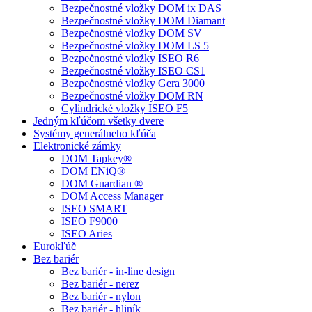
Bezpečnostné vložky DOM ix DAS
Bezpečnostné vložky DOM Diamant
Bezpečnostné vložky DOM SV
Bezpečnostné vložky DOM LS 5
Bezpečnostné vložky ISEO R6
Bezpečnostné vložky ISEO CS1
Bezpečnostné vložky Gera 3000
Bezpečnostné vložky DOM RN
Cylindrické vložky ISEO F5
Jedným kľúčom všetky dvere
Systémy generálneho kľúča
Elektronické zámky
DOM Tapkey®
DOM ENiQ®
DOM Guardian ®
DOM Access Manager
ISEO SMART
ISEO F9000
ISEO Aries
Eurokľúč
Bez bariér
Bez bariér - in-line design
Bez bariér - nerez
Bez bariér - nylon
Bez bariér - hliník