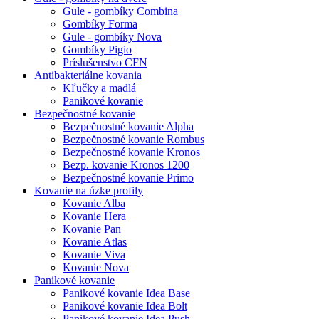
Gule - gombíky Combina
Gombíky Forma
Gule - gombíky Nova
Gombíky Pigio
Príslušenstvo CFN
Antibakteriálne kovania
Kľučky a madlá
Panikové kovanie
Bezpečnostné kovanie
Bezpečnostné kovanie Alpha
Bezpečnostné kovanie Rombus
Bezpečnostné kovanie Kronos
Bezp. kovanie Kronos 1200
Bezpečnostné kovanie Primo
Kovanie na úzke profily
Kovanie Alba
Kovanie Hera
Kovanie Pan
Kovanie Atlas
Kovanie Viva
Kovanie Nova
Panikové kovanie
Panikové kovanie Idea Base
Panikové kovanie Idea Bolt
Panikové kovanie Idea Push