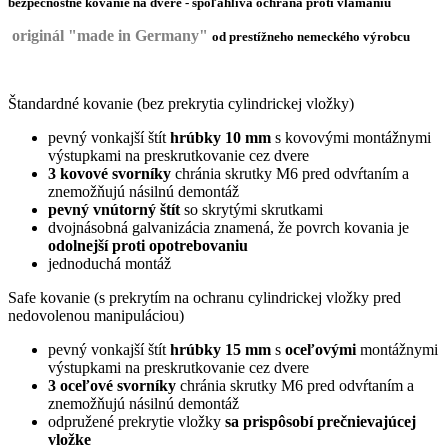
bezpečnostné kovanie na dvere -
spoľahlivá ochrana proti vlámaniu
originál "made in Germany"
od
prestížneho n
emeckého výrobcu
Štandardné kovanie (bez prekrytia cylindrickej vložky)
pevný vonkajší štít
hrúbky 10 mm
s kovovými montážnymi
výstupkami na preskrutkovanie cez dvere
3 kovové svorníky
chránia skrutky M6 pred odvŕtaním a
znemožňujú násilnú demontáž
pevný vnútorný štít
so skrytými skrutkami
dvojnásobná galvanizácia znamená, že povrch kovania je
odolnejší proti opotrebovaniu
jednoduchá montáž
Safe kovanie (s prekrytím na ochranu cylindrickej vložky pred
nedovolenou manipuláciou)
pevný vonkajší štít
hrúbky 15 mm
s
oceľovými
montážnymi
výstupkami na preskrutkovanie cez dvere
3 oceľové svorníky
chránia skrutky M6 pred odvŕtaním a
znemožňujú násilnú demontáž
odpružené prekrytie vložky
sa prispôsobí prečnievajúcej
vložke