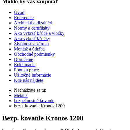
Mohlo by vas zaujímať
Úvod
Referencie
Architekti a dizajnéri
Normy a certifikáty
Ako vybrať kľúče a vložky
Ako vybrať kľučky
Životnosť a záruka
Montáž a údržba
Obchodné podmienky
Doručenie
Reklamácie
Ponuka práce
Užitočné informácie
Kde nás nájdete
Nachádzate sa tu:
Metalia
bezpečnostné kovanie
bezp. kovanie Kronos 1200
Bezp. kovanie Kronos 1200