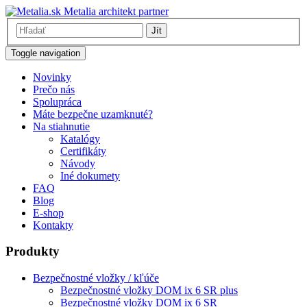
Metalia architekt partner
Jít
Toggle navigation
Novinky
Prečo nás
Spolupráca
Máte bezpečne uzamknuté?
Na stiahnutie
Katalógy
Certifikáty
Návody
Iné dokumety
FAQ
Blog
E-shop
Kontakty
Produkty
Bezpečnostné vložky / kľúče
Bezpečnostné vložky DOM ix 6 SR plus
Bezpečnostné vložky DOM ix 6 SR