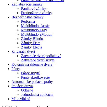
Zadlabávacie zámky
Panikové zámky
Protipožiarne zámky
Bezpečnostné zámky
Performa
Multiblindo classic
Multiblindo Easy
Multiblindo eMotion
Zámky Blindo
Zámky Fiam
Zámky Electa
Zatvárače dverí
Zatvárače dverí podlahové
Zatvárače dverí skryté
Kovania na sklenené dvere
Pánty
Pánty skryté
Pánty skrutkovacie
Automatické padacie prahy
Imitácia dreva
Odtiene
Jednoduchá aplikácia
Máte vlhko?