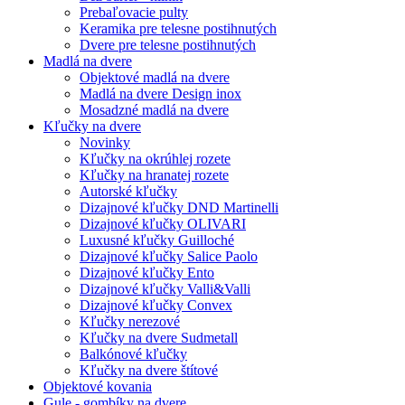
Prebaľovacie pulty
Keramika pre telesne postihnutých
Dvere pre telesne postihnutých
Madlá na dvere
Objektové madlá na dvere
Madlá na dvere Design inox
Mosadzné madlá na dvere
Kľučky na dvere
Novinky
Kľučky na okrúhlej rozete
Kľučky na hranatej rozete
Autorské kľučky
Dizajnové kľučky DND Martinelli
Dizajnové kľučky OLIVARI
Luxusné kľučky Guilloché
Dizajnové kľučky Salice Paolo
Dizajnové kľučky Ento
Dizajnové kľučky Valli&Valli
Dizajnové kľučky Convex
Kľučky nerezové
Kľučky na dvere Sudmetall
Balkónové kľučky
Kľučky na dvere štítové
Objektové kovania
Gule - gombíky na dvere