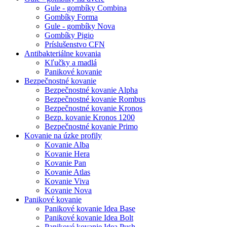
Gule - gombíky Combina
Gombíky Forma
Gule - gombíky Nova
Gombíky Pigio
Príslušenstvo CFN
Antibakteriálne kovania
Kľučky a madlá
Panikové kovanie
Bezpečnostné kovanie
Bezpečnostné kovanie Alpha
Bezpečnostné kovanie Rombus
Bezpečnostné kovanie Kronos
Bezp. kovanie Kronos 1200
Bezpečnostné kovanie Primo
Kovanie na úzke profily
Kovanie Alba
Kovanie Hera
Kovanie Pan
Kovanie Atlas
Kovanie Viva
Kovanie Nova
Panikové kovanie
Panikové kovanie Idea Base
Panikové kovanie Idea Bolt
Panikové kovanie Idea Push