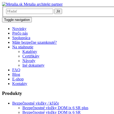
Metalia architekt partner
Jít
Toggle navigation
Novinky
Prečo nás
Spolupráca
Máte bezpečne uzamknuté?
Na stiahnutie
Katalógy
Certifikáty
Návody
Iné dokumety
FAQ
Blog
E-shop
Kontakty
Produkty
Bezpečnostné vložky / kľúče
Bezpečnostné vložky DOM ix 6 SR plus
Bezpečnostné vložky DOM ix 6 SR