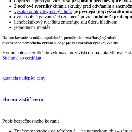
odpružené prekrytie vložky
sa prispôsobí prečnievajúcej vlo
3 oceľové svorníky
chránia skrutky pred odvŕtaním a znemožn
vysoko odolný legovaný hliník
je pevnejší
(
najvyššia skupi
dvojnásobná galvanizácia znamená povrch
odolnejší proti op
lichobežníkový tvar štítu zmierňuje silu úderu kladivom
jednoduchá montáž
Na toto kovanie sa môžete spoľahnúť, pretože ide o
značkový výrobok
prestížneho nemeckého výrobcu
, čo je pre vás
zárukou vysokej kvality
.
Hodnotenie a certifikáciu vykonáva nezávislá osoba - akreditované s
Stiahnite so certifikát
garancia najlepšej ceny
chcem zistiť cenu
Popis bezpečnostného kovania
Značkový výrobok od výrobcu č. 1 na nemeckom trhu – záruka