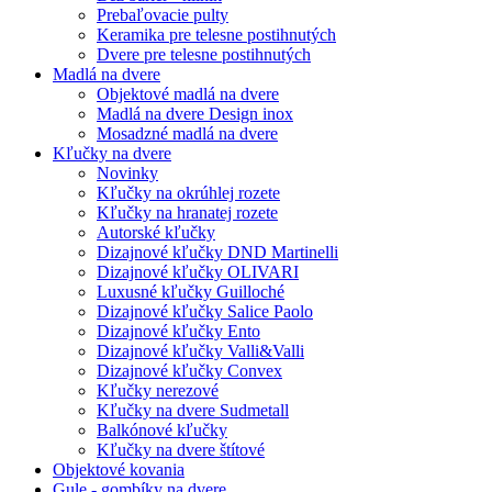
Prebaľovacie pulty
Keramika pre telesne postihnutých
Dvere pre telesne postihnutých
Madlá na dvere
Objektové madlá na dvere
Madlá na dvere Design inox
Mosadzné madlá na dvere
Kľučky na dvere
Novinky
Kľučky na okrúhlej rozete
Kľučky na hranatej rozete
Autorské kľučky
Dizajnové kľučky DND Martinelli
Dizajnové kľučky OLIVARI
Luxusné kľučky Guilloché
Dizajnové kľučky Salice Paolo
Dizajnové kľučky Ento
Dizajnové kľučky Valli&Valli
Dizajnové kľučky Convex
Kľučky nerezové
Kľučky na dvere Sudmetall
Balkónové kľučky
Kľučky na dvere štítové
Objektové kovania
Gule - gombíky na dvere