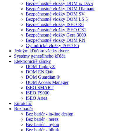
Bezpečnostné vložky DOM ix DAS
Bezpečnostné vložky DOM Diamant
Bezpečnostné vložky DOM SV
Bezpečnostné vložky DOM LS 5
Bezpečnostné vložky ISEO R6
Bezpečnostné vložky ISEO CS1
Bezpečnostné vložky Gera 3000
Bezpečnostné vložky DOM RN
Cylindrické vložky ISEO F5
Jedným kľúčom všetky dvere
Systémy generálneho kľúča
Elektronické zámky
DOM Tapkey®
DOM ENiQ®
DOM Guardian ®
DOM Access Manager
ISEO SMART
ISEO F9000
ISEO Aries
Eurokľúč
Bez bariér
Bez bariér - in-line design
Bez bariér - nerez
Bez bariér - nylon
Bez bariér - hliník