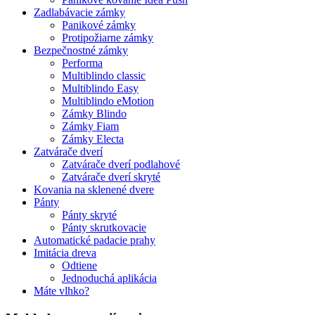
Zadlabávacie zámky
Panikové zámky
Protipožiarne zámky
Bezpečnostné zámky
Performa
Multiblindo classic
Multiblindo Easy
Multiblindo eMotion
Zámky Blindo
Zámky Fiam
Zámky Electa
Zatvárače dverí
Zatvárače dverí podlahové
Zatvárače dverí skryté
Kovania na sklenené dvere
Pánty
Pánty skryté
Pánty skrutkovacie
Automatické padacie prahy
Imitácia dreva
Odtiene
Jednoduchá aplikácia
Máte vlhko?