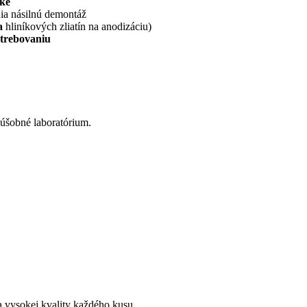
žke
ia násilnú demontáž
na
hliníkových zliatín na anodizáciu)
otrebovaniu
kúšobné laboratórium.
 vysokej kvality každého kusu