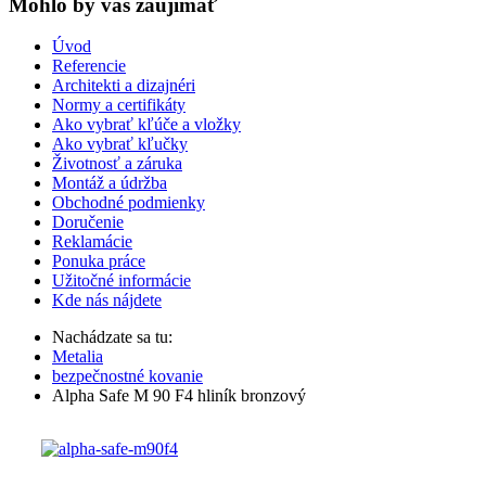
Mohlo by vas zaujímať
Úvod
Referencie
Architekti a dizajnéri
Normy a certifikáty
Ako vybrať kľúče a vložky
Ako vybrať kľučky
Životnosť a záruka
Montáž a údržba
Obchodné podmienky
Doručenie
Reklamácie
Ponuka práce
Užitočné informácie
Kde nás nájdete
Nachádzate sa tu:
Metalia
bezpečnostné kovanie
Alpha Safe M 90 F4 hliník bronzový