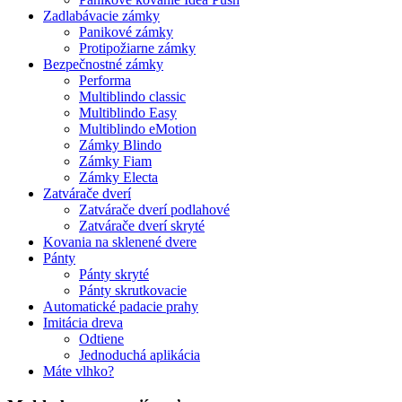
Zadlabávacie zámky
Panikové zámky
Protipožiarne zámky
Bezpečnostné zámky
Performa
Multiblindo classic
Multiblindo Easy
Multiblindo eMotion
Zámky Blindo
Zámky Fiam
Zámky Electa
Zatvárače dverí
Zatvárače dverí podlahové
Zatvárače dverí skryté
Kovania na sklenené dvere
Pánty
Pánty skryté
Pánty skrutkovacie
Automatické padacie prahy
Imitácia dreva
Odtiene
Jednoduchá aplikácia
Máte vlhko?