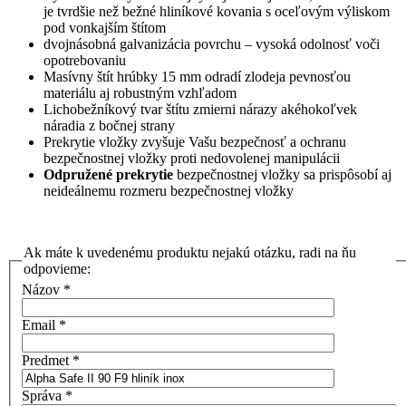
je tvrdšie než bežné hliníkové kovania s oceľovým výliskom
pod vonkajším štítom
dvojnásobná galvanizácia povrchu – vysoká odolnosť voči
opotrebovaniu
Masívny štít hrúbky 15 mm odradí zlodeja pevnosťou
materiálu aj robustným vzhľadom
Lichobežníkový tvar štítu zmierni nárazy akéhokoľvek
náradia z bočnej strany
Prekrytie vložky zvyšuje Vašu bezpečnosť a ochranu
bezpečnostnej vložky proti nedovolenej manipulácii
Odpružené prekrytie
bezpečnostnej vložky sa prispôsobí aj
neideálnemu rozmeru bezpečnostnej vložky
Ak máte k uvedenému produktu nejakú otázku, radi na ňu
odpovieme:
Názov
*
Email
*
Predmet
*
Správa
*