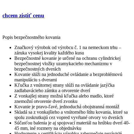
chcem zistiť cenu
Popis bezpečnostného kovania
Značkový výrobok od výrobcu č. 1 na nemeckom trhu –
záruka vysokej kvality každého kusu
Bezpečnostné kovanie je určené na ochranu cylindrickej
bezpečnostnej vložky uzamykacieho mechanizmu v
bezpečnostných dverách
Kovanie slúži na jednoduché ovládanie a bezproblémovú
manipuláciu s dverami
Kľučka z vnútornej strany slúži na ovládanie jazýčka
zadlabavácieho zámku a otvorenie dverí
Z vonkajšej strany možná kľučka alebo madlo, ktoré
znemožní otvorenie dverí zvonku
Kovanie je pravo-ľavé, jednoduchá obojstranná montáž
Skladá sa z vonkajšieho a vnútorného štítu kovania, ktoré sa
spolu zoskrutkujú cez vopred vyvŕtané otvory vo dverách
Súčasťou balenia je aj spojovací materiál na hrúbku dverí 40-
45 mm, iné rozmery na objednávku
Hodnotenie a certifikáciu výrobku zabezpečuje nezávislé