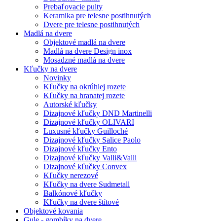
Prebaľovacie pulty
Keramika pre telesne postihnutých
Dvere pre telesne postihnutých
Madlá na dvere
Objektové madlá na dvere
Madlá na dvere Design inox
Mosadzné madlá na dvere
Kľučky na dvere
Novinky
Kľučky na okrúhlej rozete
Kľučky na hranatej rozete
Autorské kľučky
Dizajnové kľučky DND Martinelli
Dizajnové kľučky OLIVARI
Luxusné kľučky Guilloché
Dizajnové kľučky Salice Paolo
Dizajnové kľučky Ento
Dizajnové kľučky Valli&Valli
Dizajnové kľučky Convex
Kľučky nerezové
Kľučky na dvere Sudmetall
Balkónové kľučky
Kľučky na dvere štítové
Objektové kovania
Gule - gombíky na dvere