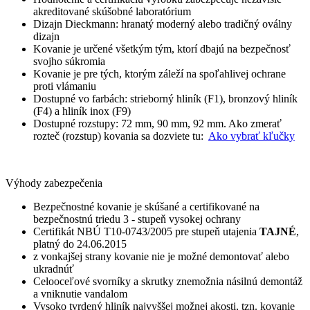
akreditované skúšobné laboratórium
Dizajn Dieckmann: hranatý moderný alebo tradičný oválny
dizajn
Kovanie je určené všetkým tým, ktorí dbajú na bezpečnosť
svojho súkromia
Kovanie je pre tých, ktorým záleží na spoľahlivej ochrane
proti vlámaniu
Dostupné vo farbách: strieborný hliník (F1), bronzový hliník
(F4) a hliník inox (F9)
Dostupné rozstupy: 72 mm, 90 mm, 92 mm. Ako zmerať
rozteč (rozstup) kovania sa dozviete tu:
Ako vybrať kľučky
Výhody zabezpečenia
Bezpečnostné kovanie je skúšané a certifikované na
bezpečnostnú triedu 3 - stupeň vysokej ochrany
Certifikát NBÚ T10-0743/2005 pre stupeň utajenia
TAJNÉ
,
platný do 24.06.2015
z vonkajšej strany kovanie nie je možné demontovať alebo
ukradnúť
Celooceľové svorníky a skrutky znemožnia násilnú demontáž
a vniknutie vandalom
Vysoko tvrdený hliník najvyššej možnej akosti, tzn. kovanie