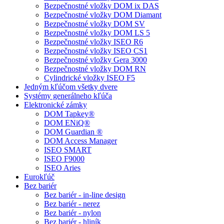
Bezpečnostné vložky DOM ix DAS
Bezpečnostné vložky DOM Diamant
Bezpečnostné vložky DOM SV
Bezpečnostné vložky DOM LS 5
Bezpečnostné vložky ISEO R6
Bezpečnostné vložky ISEO CS1
Bezpečnostné vložky Gera 3000
Bezpečnostné vložky DOM RN
Cylindrické vložky ISEO F5
Jedným kľúčom všetky dvere
Systémy generálneho kľúča
Elektronické zámky
DOM Tapkey®
DOM ENiQ®
DOM Guardian ®
DOM Access Manager
ISEO SMART
ISEO F9000
ISEO Aries
Eurokľúč
Bez bariér
Bez bariér - in-line design
Bez bariér - nerez
Bez bariér - nylon
Bez bariér - hliník