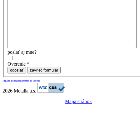
poslať aj mne?
Overenie
*
odoslať
zavrieť formulár
FaLang translation system by Faboba
2026 Metalia a.s.
Mapa stránok