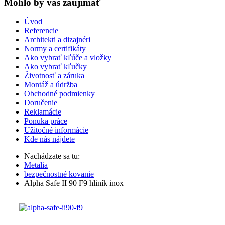
Mohlo by vas zaujímať
Úvod
Referencie
Architekti a dizajnéri
Normy a certifikáty
Ako vybrať kľúče a vložky
Ako vybrať kľučky
Životnosť a záruka
Montáž a údržba
Obchodné podmienky
Doručenie
Reklamácie
Ponuka práce
Užitočné informácie
Kde nás nájdete
Nachádzate sa tu:
Metalia
bezpečnostné kovanie
Alpha Safe II 90 F9 hliník inox