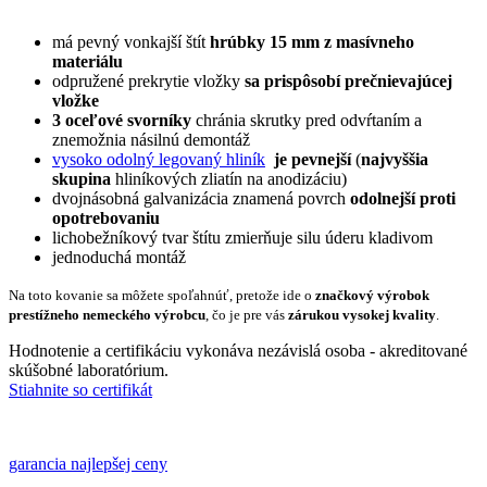
má pevný vonkajší štít
hrúbky 15 mm z masívneho
materiálu
odpružené prekrytie vložky
sa prispôsobí prečnievajúcej
vložke
3 oceľové svorníky
chránia skrutky pred odvŕtaním a
znemožnia násilnú demontáž
vysoko odolný legovaný hliník
je pevnejší
(
najvyššia
skupina
hliníkových zliatín na anodizáciu)
dvojnásobná galvanizácia znamená povrch
odolnejší proti
opotrebovaniu
lichobežníkový tvar štítu zmierňuje silu úderu kladivom
jednoduchá montáž
Na toto kovanie sa môžete spoľahnúť, pretože ide o
značkový výrobok
prestížneho nemeckého výrobcu
, čo je pre vás
zárukou vysokej kvality
.
Hodnotenie a certifikáciu vykonáva nezávislá osoba - akreditované
skúšobné laboratórium.
Stiahnite so certifikát
garancia najlepšej ceny