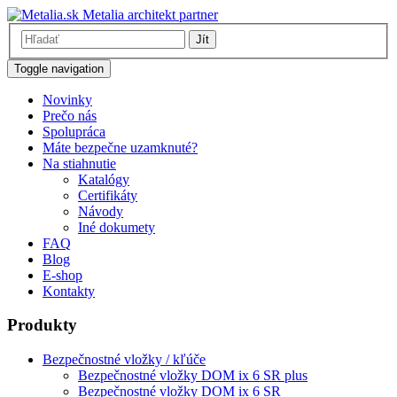
Metalia architekt partner
Jít
Toggle navigation
Novinky
Prečo nás
Spolupráca
Máte bezpečne uzamknuté?
Na stiahnutie
Katalógy
Certifikáty
Návody
Iné dokumety
FAQ
Blog
E-shop
Kontakty
Produkty
Bezpečnostné vložky / kľúče
Bezpečnostné vložky DOM ix 6 SR plus
Bezpečnostné vložky DOM ix 6 SR