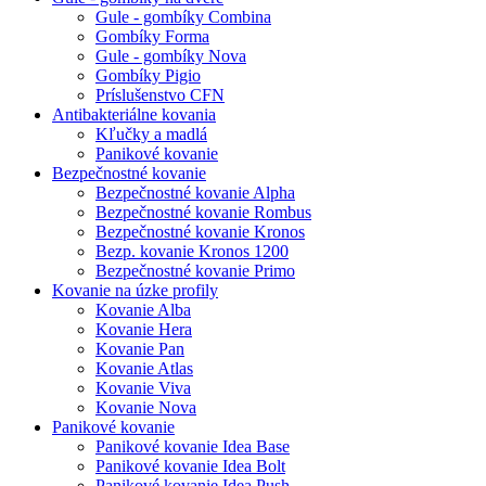
Gule - gombíky Combina
Gombíky Forma
Gule - gombíky Nova
Gombíky Pigio
Príslušenstvo CFN
Antibakteriálne kovania
Kľučky a madlá
Panikové kovanie
Bezpečnostné kovanie
Bezpečnostné kovanie Alpha
Bezpečnostné kovanie Rombus
Bezpečnostné kovanie Kronos
Bezp. kovanie Kronos 1200
Bezpečnostné kovanie Primo
Kovanie na úzke profily
Kovanie Alba
Kovanie Hera
Kovanie Pan
Kovanie Atlas
Kovanie Viva
Kovanie Nova
Panikové kovanie
Panikové kovanie Idea Base
Panikové kovanie Idea Bolt
Panikové kovanie Idea Push