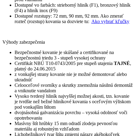
Dostupné vo farbách: strieborný hliník (F1), bronzový hliník
(F4) a hliník inox (F9)
Dostupné rozstupy: 72 mm, 90 mm, 92 mm. Ako zmerať
rozteč (rozstup) kovania sa dozviete tu:
Ako vybrať kľučky
Výhody zabezpečenia
Bezpečnostné kovanie je skúšané a certifikované na
bezpečnostnú triedu 3 - stupeň vysokej ochrany
Certifikát NBÚ T10-0743/2005 pre stupeň utajenia
TAJNÉ
,
platný do 24.06.2015
z vonkajšej strany kovanie nie je možné demontovať alebo
ukradnúť
Celooceľové svorníky a skrutky znemožnia násilnú demontáž
a vniknutie vandalom
Vysoko tvrdený hliník najvyššej možnej akosti, tzn. kovanie
je tvrdšie než bežné hliníkové kovania s oceľovým výliskom
pod vonkajším štítom
dvojnásobná galvanizácia povrchu – vysoká odolnosť voči
opotrebovaniu
Masívny štít hrúbky 15 mm odradí zlodeja pevnosťou
materiálu aj robustným vzhľadom
Lichobežníkový tvar štítu zmierni nárazy akéhokoľvek