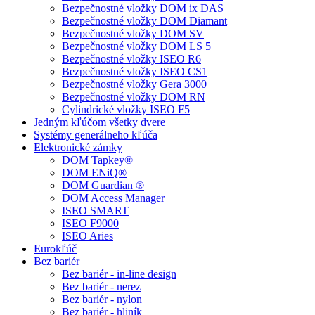
Bezpečnostné vložky DOM ix DAS
Bezpečnostné vložky DOM Diamant
Bezpečnostné vložky DOM SV
Bezpečnostné vložky DOM LS 5
Bezpečnostné vložky ISEO R6
Bezpečnostné vložky ISEO CS1
Bezpečnostné vložky Gera 3000
Bezpečnostné vložky DOM RN
Cylindrické vložky ISEO F5
Jedným kľúčom všetky dvere
Systémy generálneho kľúča
Elektronické zámky
DOM Tapkey®
DOM ENiQ®
DOM Guardian ®
DOM Access Manager
ISEO SMART
ISEO F9000
ISEO Aries
Eurokľúč
Bez bariér
Bez bariér - in-line design
Bez bariér - nerez
Bez bariér - nylon
Bez bariér - hliník