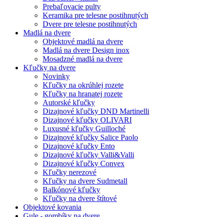
Prebaľovacie pulty
Keramika pre telesne postihnutých
Dvere pre telesne postihnutých
Madlá na dvere
Objektové madlá na dvere
Madlá na dvere Design inox
Mosadzné madlá na dvere
Kľučky na dvere
Novinky
Kľučky na okrúhlej rozete
Kľučky na hranatej rozete
Autorské kľučky
Dizajnové kľučky DND Martinelli
Dizajnové kľučky OLIVARI
Luxusné kľučky Guilloché
Dizajnové kľučky Salice Paolo
Dizajnové kľučky Ento
Dizajnové kľučky Valli&Valli
Dizajnové kľučky Convex
Kľučky nerezové
Kľučky na dvere Sudmetall
Balkónové kľučky
Kľučky na dvere štítové
Objektové kovania
Gule - gombíky na dvere