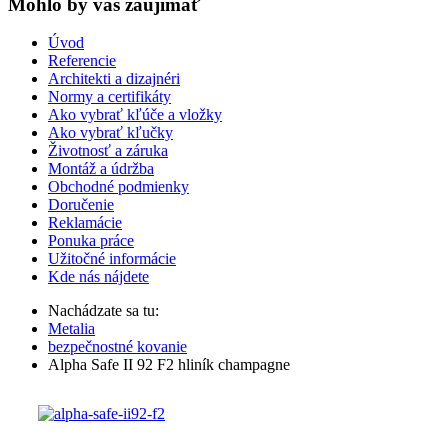
Mohlo by vas zaujímať
Úvod
Referencie
Architekti a dizajnéri
Normy a certifikáty
Ako vybrať kľúče a vložky
Ako vybrať kľučky
Životnosť a záruka
Montáž a údržba
Obchodné podmienky
Doručenie
Reklamácie
Ponuka práce
Užitočné informácie
Kde nás nájdete
Nachádzate sa tu:
Metalia
bezpečnostné kovanie
Alpha Safe II 92 F2 hliník champagne