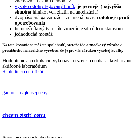
znemožnia násilnú demontáž
vysoko odolný legovaný hliník
je pevnejší
(
najvyššia
skupina
hliníkových zliatín na anodizáciu)
dvojnásobná galvanizácia znamená povrch
odolnejší proti
opotrebovaniu
lichobežníkový tvar štítu zmierňuje silu úderu kladivom
jednoduchá montáž
Na toto kovanie sa môžete spoľahnúť, pretože ide o
značkový výrobok
prestížneho nemeckého výrobcu
, čo je pre vás
zárukou vysokej kvality
.
Hodnotenie a certifikáciu vykonáva nezávislá osoba - akreditované
skúšobné laboratórium.
Stiahnite so certifikát
garancia najlepšej ceny
chcem zistiť cenu
Popis bezpečnostného kovania