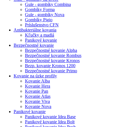
Gule - gombíky Combina
Gombíky Forma
Gule - gombíky Nova
Gombíky Pigio
Príslušenstvo CFN
Antibakteriálne kovania
Kľučky a madlá
Panikové kovanie
Bezpečnostné kovanie
Bezpečnostné kovanie Alpha
Bezpečnostné kovanie Rombus
Bezpečnostné kovanie Kronos
Bezp. kovanie Kronos 1200
Bezpečnostné kovanie Primo
Kovanie na úzke profily
Kovanie Alba
Kovanie Hera
Kovanie Pan
Kovanie Atlas
Kovanie Viva
Kovanie Nova
Panikové kovanie
Panikové kovanie Idea Base
Panikové kovanie Idea Bolt
Panikové kovanie Idea Push