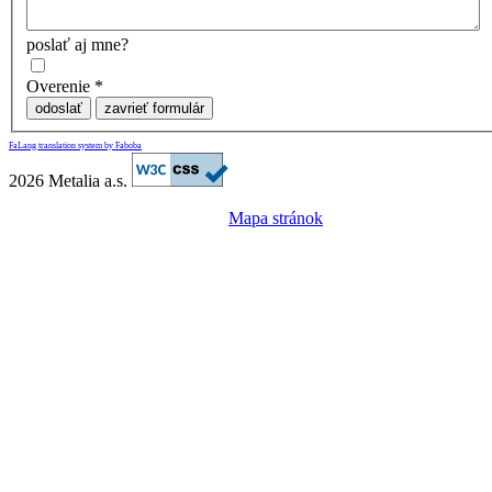
poslať aj mne?
Overenie
*
odoslať
zavrieť formulár
FaLang translation system by Faboba
2026 Metalia a.s.
Mapa stránok