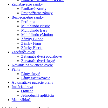
Zadlabávacie zámky
Panikové zámky
Protipožiarne zámky
Bezpečnostné zámky
Performa
Multiblindo classic
Multiblindo Easy
Multiblindo eMotion
Zámky Blindo
Zámky Fiam
Zámky Electa
Zatvárače dverí
Zatvárače dverí podlahové
Zatvárače dverí skryté
Kovania na sklenené dvere
Pánty
Pánty skryté
Pánty skrutkovacie
Automatické padacie prahy
Imitácia dreva
Odtiene
Jednoduchá aplikácia
Máte vlhko?