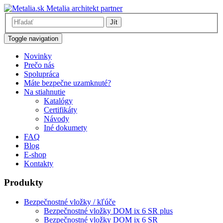
Metalia architekt partner
Jít
Toggle navigation
Novinky
Prečo nás
Spolupráca
Máte bezpečne uzamknuté?
Na stiahnutie
Katalógy
Certifikáty
Návody
Iné dokumety
FAQ
Blog
E-shop
Kontakty
Produkty
Bezpečnostné vložky / kľúče
Bezpečnostné vložky DOM ix 6 SR plus
Bezpečnostné vložky DOM ix 6 SR