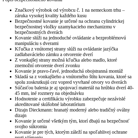
Značkový výrobok od výrobcu č. 1 na nemeckom trhu –
záruka vysokej kvality každého kusu
Bezpečnostné kovanie je určené na ochranu cylindrickej
bezpečnostnej vložky uzamykacieho mechanizmu v
bezpečnostných dverách
Kovanie slúži na jednoduché ovládanie a bezproblémovú
manipuláciu s dverami
Kľučka z vnútornej strany slúži na ovládanie jazýčka
zadlabavácieho zámku a otvorenie dverí
Z vonkajšej strany možná kľučka alebo madlo, ktoré
znemožní otvorenie dverí zvonku
Kovanie je pravo-ľavé, jednoduchá obojstranná montáž
Skladá sa z vonkajšieho a vnútorného štítu kovania, ktoré sa
spolu zoskrutkujú cez vopred vyvŕtané otvory vo dverách
Súčasťou balenia je aj spojovací materiál na hrúbku dverí 40-
45 mm, iné rozmery na objednávku
Hodnotenie a certifikáciu výrobku zabezpečuje nezávislé
akreditované skúšobné laboratórium
Dizajn Dieckmann: hranatý moderný alebo tradičný oválny
dizajn
Kovanie je určené všetkým tým, ktorí dbajú na bezpečnosť
svojho súkromia
Kovanie je pre tých, ktorým záleží na spoľahlivej ochrane
proti vlámaniu