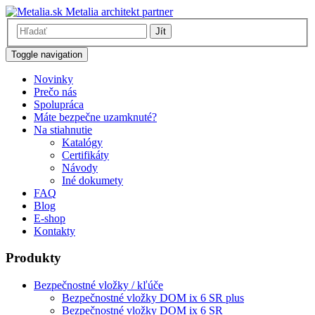
Metalia architekt partner
Jít
Toggle navigation
Novinky
Prečo nás
Spolupráca
Máte bezpečne uzamknuté?
Na stiahnutie
Katalógy
Certifikáty
Návody
Iné dokumety
FAQ
Blog
E-shop
Kontakty
Produkty
Bezpečnostné vložky / kľúče
Bezpečnostné vložky DOM ix 6 SR plus
Bezpečnostné vložky DOM ix 6 SR