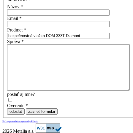
Názov
*
Email
*
Predmet
*
Správa
*
poslať aj mne?
Overenie
*
odoslať
zavrieť formulár
FaLang translation system by Faboba
2026 Metalia a.s.