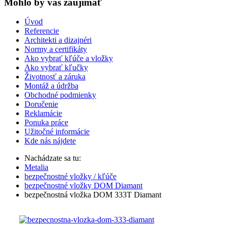
Mohlo by vas zaujímať
Úvod
Referencie
Architekti a dizajnéri
Normy a certifikáty
Ako vybrať kľúče a vložky
Ako vybrať kľučky
Životnosť a záruka
Montáž a údržba
Obchodné podmienky
Doručenie
Reklamácie
Ponuka práce
Užitočné informácie
Kde nás nájdete
Nachádzate sa tu:
Metalia
bezpečnostné vložky / kľúče
bezpečnostné vložky DOM Diamant
bezpečnostná vložka DOM 333T Diamant