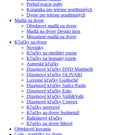
Prebaľovacie pulty
Keramika pre telesne postihnutých
Dvere pre telesne postihnutých
Madlá na dvere
Objektové madlá na dvere
Madlá na dvere Design inox
Mosadzné madlá na dvere
Kľučky na dvere
Novinky
Kľučky na okrúhlej rozete
Kľučky na hranatej rozete
Autorské kľučky
Dizajnové kľučky DND Martinelli
Dizajnové kľučky OLIVARI
Luxusné kľučky Guilloché
Dizajnové kľučky Salice Paolo
Dizajnové kľučky Ento
Dizajnové kľučky Valli&Valli
Dizajnové kľučky Convex
Kľučky nerezové
Kľučky na dvere Sudmetall
Balkónové kľučky
Kľučky na dvere štítové
Objektové kovania
Gule - gombíky na dvere