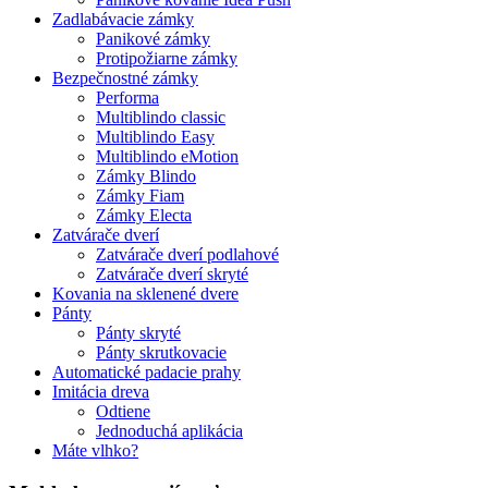
Zadlabávacie zámky
Panikové zámky
Protipožiarne zámky
Bezpečnostné zámky
Performa
Multiblindo classic
Multiblindo Easy
Multiblindo eMotion
Zámky Blindo
Zámky Fiam
Zámky Electa
Zatvárače dverí
Zatvárače dverí podlahové
Zatvárače dverí skryté
Kovania na sklenené dvere
Pánty
Pánty skryté
Pánty skrutkovacie
Automatické padacie prahy
Imitácia dreva
Odtiene
Jednoduchá aplikácia
Máte vlhko?