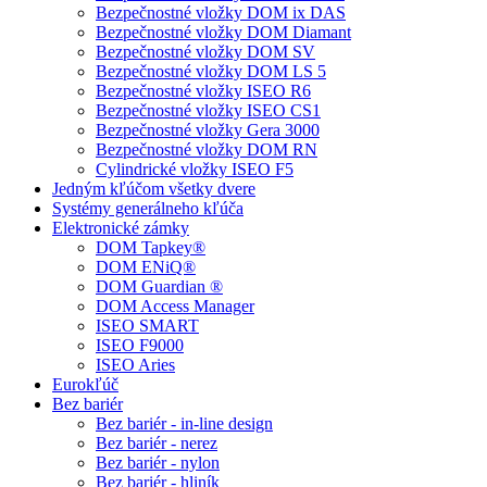
Bezpečnostné vložky DOM ix DAS
Bezpečnostné vložky DOM Diamant
Bezpečnostné vložky DOM SV
Bezpečnostné vložky DOM LS 5
Bezpečnostné vložky ISEO R6
Bezpečnostné vložky ISEO CS1
Bezpečnostné vložky Gera 3000
Bezpečnostné vložky DOM RN
Cylindrické vložky ISEO F5
Jedným kľúčom všetky dvere
Systémy generálneho kľúča
Elektronické zámky
DOM Tapkey®
DOM ENiQ®
DOM Guardian ®
DOM Access Manager
ISEO SMART
ISEO F9000
ISEO Aries
Eurokľúč
Bez bariér
Bez bariér - in-line design
Bez bariér - nerez
Bez bariér - nylon
Bez bariér - hliník