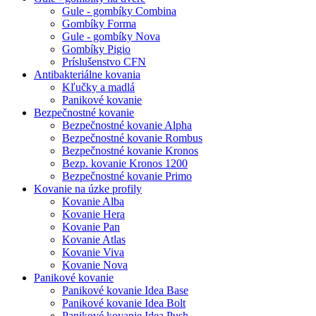
Gule - gombíky Combina
Gombíky Forma
Gule - gombíky Nova
Gombíky Pigio
Príslušenstvo CFN
Antibakteriálne kovania
Kľučky a madlá
Panikové kovanie
Bezpečnostné kovanie
Bezpečnostné kovanie Alpha
Bezpečnostné kovanie Rombus
Bezpečnostné kovanie Kronos
Bezp. kovanie Kronos 1200
Bezpečnostné kovanie Primo
Kovanie na úzke profily
Kovanie Alba
Kovanie Hera
Kovanie Pan
Kovanie Atlas
Kovanie Viva
Kovanie Nova
Panikové kovanie
Panikové kovanie Idea Base
Panikové kovanie Idea Bolt
Panikové kovanie Idea Push