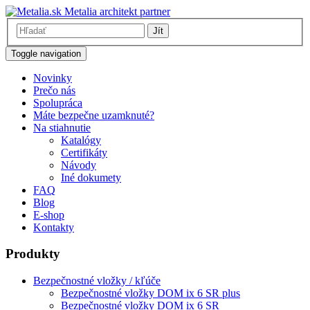
Metalia architekt partner
Jít
Toggle navigation
Novinky
Prečo nás
Spolupráca
Máte bezpečne uzamknuté?
Na stiahnutie
Katalógy
Certifikáty
Návody
Iné dokumety
FAQ
Blog
E-shop
Kontakty
Produkty
Bezpečnostné vložky / kľúče
Bezpečnostné vložky DOM ix 6 SR plus
Bezpečnostné vložky DOM ix 6 SR