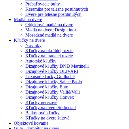
Prebaľovacie pulty
Keramika pre telesne postihnutých
Dvere pre telesne postihnutých
Madlá na dvere
Objektové madlá na dvere
Madlá na dvere Design inox
Mosadzné madlá na dvere
Kľučky na dvere
Novinky
Kľučky na okrúhlej rozete
Kľučky na hranatej rozete
Autorské kľučky
Dizajnové kľučky DND Martinelli
Dizajnové kľučky OLIVARI
Luxusné kľučky Guilloché
Dizajnové kľučky Salice Paolo
Dizajnové kľučky Ento
Dizajnové kľučky Valli&Valli
Dizajnové kľučky Convex
Kľučky nerezové
Kľučky na dvere Sudmetall
Balkónové kľučky
Kľučky na dvere štítové
Objektové kovania
Gule - gombíky na dvere