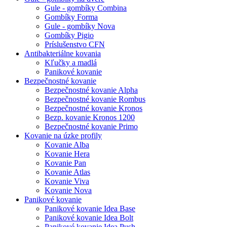
Gule - gombíky Combina
Gombíky Forma
Gule - gombíky Nova
Gombíky Pigio
Príslušenstvo CFN
Antibakteriálne kovania
Kľučky a madlá
Panikové kovanie
Bezpečnostné kovanie
Bezpečnostné kovanie Alpha
Bezpečnostné kovanie Rombus
Bezpečnostné kovanie Kronos
Bezp. kovanie Kronos 1200
Bezpečnostné kovanie Primo
Kovanie na úzke profily
Kovanie Alba
Kovanie Hera
Kovanie Pan
Kovanie Atlas
Kovanie Viva
Kovanie Nova
Panikové kovanie
Panikové kovanie Idea Base
Panikové kovanie Idea Bolt
Panikové kovanie Idea Push