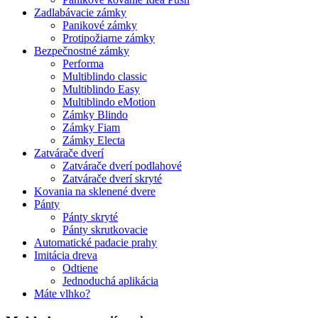
Zadlabávacie zámky
Panikové zámky
Protipožiarne zámky
Bezpečnostné zámky
Performa
Multiblindo classic
Multiblindo Easy
Multiblindo eMotion
Zámky Blindo
Zámky Fiam
Zámky Electa
Zatvárače dverí
Zatvárače dverí podlahové
Zatvárače dverí skryté
Kovania na sklenené dvere
Pánty
Pánty skryté
Pánty skrutkovacie
Automatické padacie prahy
Imitácia dreva
Odtiene
Jednoduchá aplikácia
Máte vlhko?