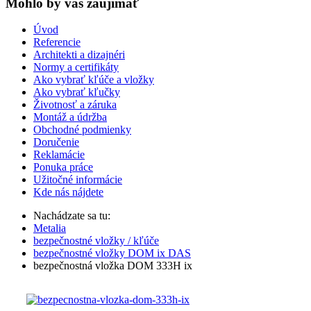
Mohlo by vas zaujímať
Úvod
Referencie
Architekti a dizajnéri
Normy a certifikáty
Ako vybrať kľúče a vložky
Ako vybrať kľučky
Životnosť a záruka
Montáž a údržba
Obchodné podmienky
Doručenie
Reklamácie
Ponuka práce
Užitočné informácie
Kde nás nájdete
Nachádzate sa tu:
Metalia
bezpečnostné vložky / kľúče
bezpečnostné vložky DOM ix DAS
bezpečnostná vložka DOM 333H ix