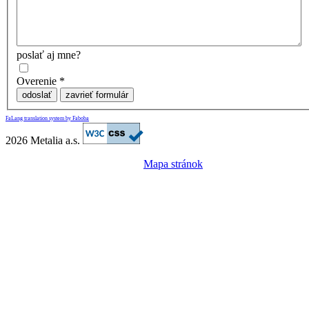
poslať aj mne?
Overenie
*
odoslať
zavrieť formulár
FaLang translation system by Faboba
2026 Metalia a.s.
Mapa stránok