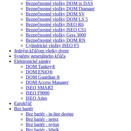
Bezpečnostné vložky DOM ix DAS
Bezpečnostné vložky DOM Diamant
Bezpečnostné vložky DOM SV
Bezpečnostné vložky DOM LS 5
Bezpečnostné vložky ISEO R6
Bezpečnostné vložky ISEO CS1
Bezpečnostné vložky Gera 3000
Bezpečnostné vložky DOM RN
Cylindrické vložky ISEO F5
Jedným kľúčom všetky dvere
Systémy generálneho kľúča
Elektronické zámky
DOM Tapkey®
DOM ENiQ®
DOM Guardian ®
DOM Access Manager
ISEO SMART
ISEO F9000
ISEO Aries
Eurokľúč
Bez bariér
Bez bariér - in-line design
Bez bariér - nerez
Bez bariér - nylon
Bez bariér - hliník