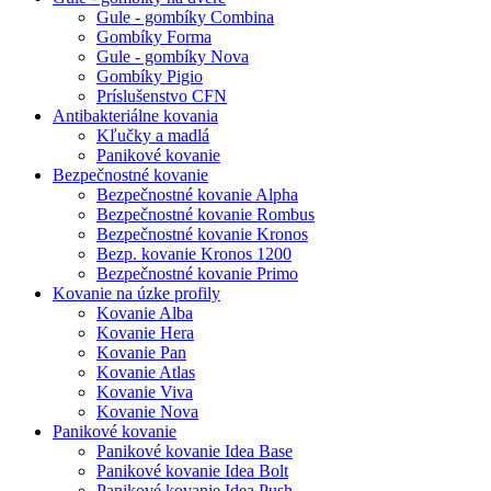
Gule - gombíky Combina
Gombíky Forma
Gule - gombíky Nova
Gombíky Pigio
Príslušenstvo CFN
Antibakteriálne kovania
Kľučky a madlá
Panikové kovanie
Bezpečnostné kovanie
Bezpečnostné kovanie Alpha
Bezpečnostné kovanie Rombus
Bezpečnostné kovanie Kronos
Bezp. kovanie Kronos 1200
Bezpečnostné kovanie Primo
Kovanie na úzke profily
Kovanie Alba
Kovanie Hera
Kovanie Pan
Kovanie Atlas
Kovanie Viva
Kovanie Nova
Panikové kovanie
Panikové kovanie Idea Base
Panikové kovanie Idea Bolt
Panikové kovanie Idea Push