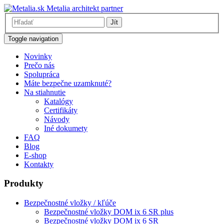
Metalia architekt partner
Jít
Toggle navigation
Novinky
Prečo nás
Spolupráca
Máte bezpečne uzamknuté?
Na stiahnutie
Katalógy
Certifikáty
Návody
Iné dokumety
FAQ
Blog
E-shop
Kontakty
Produkty
Bezpečnostné vložky / kľúče
Bezpečnostné vložky DOM ix 6 SR plus
Bezpečnostné vložky DOM ix 6 SR