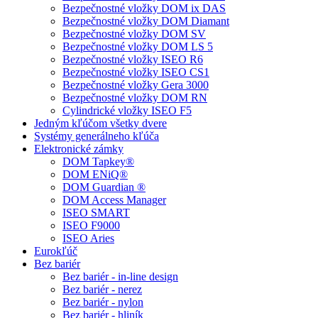
Bezpečnostné vložky DOM ix DAS
Bezpečnostné vložky DOM Diamant
Bezpečnostné vložky DOM SV
Bezpečnostné vložky DOM LS 5
Bezpečnostné vložky ISEO R6
Bezpečnostné vložky ISEO CS1
Bezpečnostné vložky Gera 3000
Bezpečnostné vložky DOM RN
Cylindrické vložky ISEO F5
Jedným kľúčom všetky dvere
Systémy generálneho kľúča
Elektronické zámky
DOM Tapkey®
DOM ENiQ®
DOM Guardian ®
DOM Access Manager
ISEO SMART
ISEO F9000
ISEO Aries
Eurokľúč
Bez bariér
Bez bariér - in-line design
Bez bariér - nerez
Bez bariér - nylon
Bez bariér - hliník