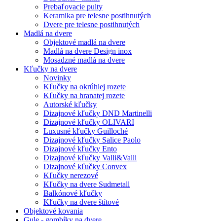
Prebaľovacie pulty
Keramika pre telesne postihnutých
Dvere pre telesne postihnutých
Madlá na dvere
Objektové madlá na dvere
Madlá na dvere Design inox
Mosadzné madlá na dvere
Kľučky na dvere
Novinky
Kľučky na okrúhlej rozete
Kľučky na hranatej rozete
Autorské kľučky
Dizajnové kľučky DND Martinelli
Dizajnové kľučky OLIVARI
Luxusné kľučky Guilloché
Dizajnové kľučky Salice Paolo
Dizajnové kľučky Ento
Dizajnové kľučky Valli&Valli
Dizajnové kľučky Convex
Kľučky nerezové
Kľučky na dvere Sudmetall
Balkónové kľučky
Kľučky na dvere štítové
Objektové kovania
Gule - gombíky na dvere