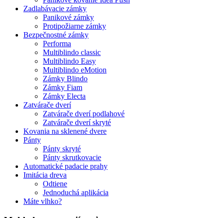
Zadlabávacie zámky
Panikové zámky
Protipožiarne zámky
Bezpečnostné zámky
Performa
Multiblindo classic
Multiblindo Easy
Multiblindo eMotion
Zámky Blindo
Zámky Fiam
Zámky Electa
Zatvárače dverí
Zatvárače dverí podlahové
Zatvárače dverí skryté
Kovania na sklenené dvere
Pánty
Pánty skryté
Pánty skrutkovacie
Automatické padacie prahy
Imitácia dreva
Odtiene
Jednoduchá aplikácia
Máte vlhko?