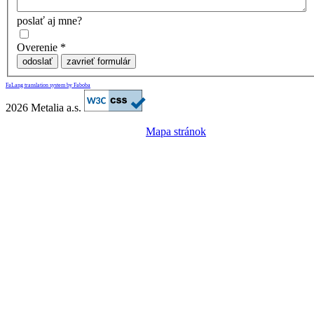
poslať aj mne?
Overenie
*
odoslať
zavrieť formulár
FaLang translation system by Faboba
2026 Metalia a.s.
Mapa stránok