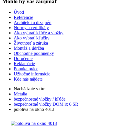
Mohlo by vas zaujímať
Úvod
Referencie
Architekti a dizajnéri
Normy a certifikáty
Ako vybrať kľúče a vložky
Ako vybrať kľučky
Životnosť a záruka
Montáž a údržba
Obchodné podmienky
Doručenie
Reklamácie
Ponuka práce
Užitočné informácie
Kde nás nájdete
Nachádzate sa tu:
Metalia
bezpečnostné vložky / kľúče
bezpečnostné vložky DOM ix 6 SR
pololiva na okno 4013