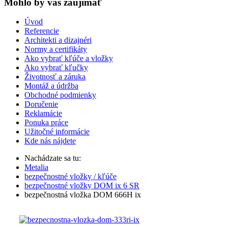
Mohlo by vas zaujímať
Úvod
Referencie
Architekti a dizajnéri
Normy a certifikáty
Ako vybrať kľúče a vložky
Ako vybrať kľučky
Životnosť a záruka
Montáž a údržba
Obchodné podmienky
Doručenie
Reklamácie
Ponuka práce
Užitočné informácie
Kde nás nájdete
Nachádzate sa tu:
Metalia
bezpečnostné vložky / kľúče
bezpečnostné vložky DOM ix 6 SR
bezpečnostná vložka DOM 666H ix