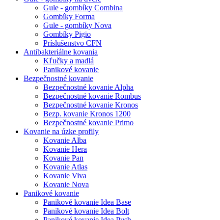
Gule - gombíky Combina
Gombíky Forma
Gule - gombíky Nova
Gombíky Pigio
Príslušenstvo CFN
Antibakteriálne kovania
Kľučky a madlá
Panikové kovanie
Bezpečnostné kovanie
Bezpečnostné kovanie Alpha
Bezpečnostné kovanie Rombus
Bezpečnostné kovanie Kronos
Bezp. kovanie Kronos 1200
Bezpečnostné kovanie Primo
Kovanie na úzke profily
Kovanie Alba
Kovanie Hera
Kovanie Pan
Kovanie Atlas
Kovanie Viva
Kovanie Nova
Panikové kovanie
Panikové kovanie Idea Base
Panikové kovanie Idea Bolt
Panikové kovanie Idea Push