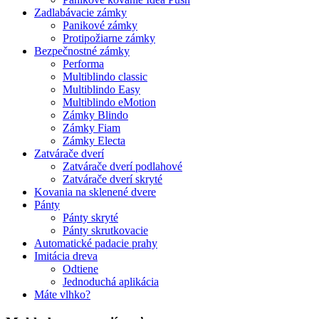
Zadlabávacie zámky
Panikové zámky
Protipožiarne zámky
Bezpečnostné zámky
Performa
Multiblindo classic
Multiblindo Easy
Multiblindo eMotion
Zámky Blindo
Zámky Fiam
Zámky Electa
Zatvárače dverí
Zatvárače dverí podlahové
Zatvárače dverí skryté
Kovania na sklenené dvere
Pánty
Pánty skryté
Pánty skrutkovacie
Automatické padacie prahy
Imitácia dreva
Odtiene
Jednoduchá aplikácia
Máte vlhko?