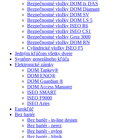
Bezpečnostné vložky DOM ix DAS
Bezpečnostné vložky DOM Diamant
Bezpečnostné vložky DOM SV
Bezpečnostné vložky DOM LS 5
Bezpečnostné vložky ISEO R6
Bezpečnostné vložky ISEO CS1
Bezpečnostné vložky Gera 3000
Bezpečnostné vložky DOM RN
Cylindrické vložky ISEO F5
Jedným kľúčom všetky dvere
Systémy generálneho kľúča
Elektronické zámky
DOM Tapkey®
DOM ENiQ®
DOM Guardian ®
DOM Access Manager
ISEO SMART
ISEO F9000
ISEO Aries
Eurokľúč
Bez bariér
Bez bariér - in-line design
Bez bariér - nerez
Bez bariér - nylon
Bez bariér - hliník