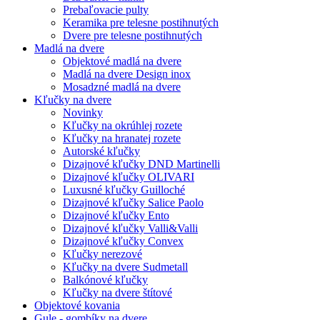
Prebaľovacie pulty
Keramika pre telesne postihnutých
Dvere pre telesne postihnutých
Madlá na dvere
Objektové madlá na dvere
Madlá na dvere Design inox
Mosadzné madlá na dvere
Kľučky na dvere
Novinky
Kľučky na okrúhlej rozete
Kľučky na hranatej rozete
Autorské kľučky
Dizajnové kľučky DND Martinelli
Dizajnové kľučky OLIVARI
Luxusné kľučky Guilloché
Dizajnové kľučky Salice Paolo
Dizajnové kľučky Ento
Dizajnové kľučky Valli&Valli
Dizajnové kľučky Convex
Kľučky nerezové
Kľučky na dvere Sudmetall
Balkónové kľučky
Kľučky na dvere štítové
Objektové kovania
Gule - gombíky na dvere