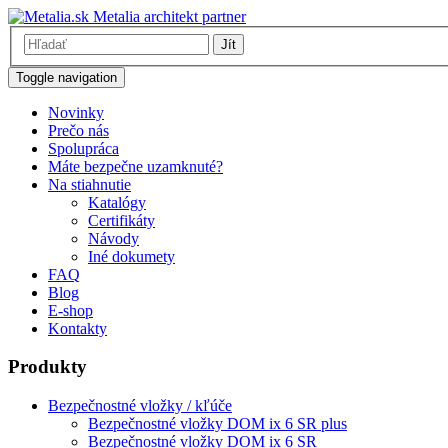
Metalia architekt partner
Jít
Toggle navigation
Novinky
Prečo nás
Spolupráca
Máte bezpečne uzamknuté?
Na stiahnutie
Katalógy
Certifikáty
Návody
Iné dokumety
FAQ
Blog
E-shop
Kontakty
Produkty
Bezpečnostné vložky / kľúče
Bezpečnostné vložky DOM ix 6 SR plus
Bezpečnostné vložky DOM ix 6 SR