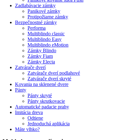
Zadlabávacie zámky
Panikové zámky
Protipožiarne zámky
Bezpečnostné zámky
Performa
Multiblindo classic
Multiblindo Easy
Multiblindo eMotion
Zámky Blindo
Zámky Fiam
Zámky Electa
Zatvárače dverí
Zatvárače dverí podlahové
Zatvárače dverí skryté
Kovania na sklenené dvere
Pánty
Pánty skryté
Pánty skrutkovacie
Automatické padacie prahy
Imitácia dreva
Odtiene
Jednoduchá aplikácia
Máte vlhko?