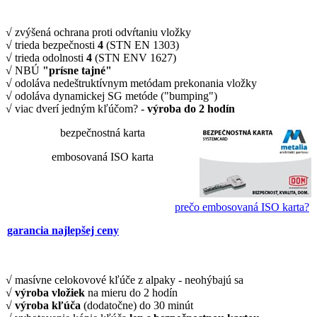
√ zvýšená ochrana proti odvŕtaniu vložky
√ trieda bezpečnosti
4
(STN EN 1303)
√ trieda odolnosti
4
(STN ENV 1627)
√ NBÚ
"prísne tajné"
√ odoláva nedeštruktívnym metódam prekonania vložky
√ odoláva dynamickej SG metóde ("bumping")
√ viac dverí jedným kľúčom? -
výroba do 2 hodín
bezpečnostná karta
embosovaná ISO karta
prečo embosovaná ISO karta?
garancia najlepšej ceny
√ masívne celokovové kľúče z alpaky - neohýbajú sa
√
výroba vložiek
na mieru do 2 hodín
√
výroba kľúča
(dodatočne) do 30 minút