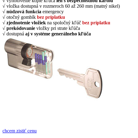
√ vyhotovenie kópie kľúča
len s bezpečnostnou kartou
√ vložka dostupná v rozmeroch 60 až 260 mm (matný nikel)
√
núdzová funkcia
emergency
√ otočný gombík
bez príplatku
√
zjednotenie vložiek
na spoločný kľúč
bez príplatku
√
prekódovanie
vložky pri strate kľúča
√ dostupná
aj v systéme generálneho kľúča
chcem zistiť cenu