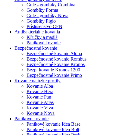
Gule - gombíky Combina
Gombíky Forma
Gule - gombíky Nova
Gombíky Pigio
Príslušenstvo CFN
Antibakteriálne kovania
Kľučky a madlá
Panikové kovanie
Bezpečnostné kovanie
Bezpečnostné kovanie Alpha
Bezpečnostné kovanie Rombus
Bezpečnostné kovanie Kronos
Bezp. kovanie Kronos 1200
Bezpečnostné kovanie Primo
Kovanie na úzke profily
Kovanie Alba
Kovanie Hera
Kovanie Pan
Kovanie Atlas
Kovanie Viva
Kovanie Nova
Panikové kovanie
Panikové kovanie Idea Base
Panikové kovanie Idea Bolt
Panikové kovanie Idea Push