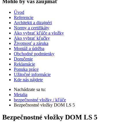
Mohlo by vas zaujímať
Úvod
Referencie
Architekti a dizajnéri
Normy a certifikáty
Ako vybrať kľúče a vložky
Ako vybrať kľučky
Životnosť a záruka
Montáž a údržba
Obchodné podmienky
Doručenie
Reklamácie
Ponuka práce
Užitočné informácie
Kde nás nájdete
Nachádzate sa tu:
Metalia
bezpečnostné vložky / kľúče
Bezpečnostné vložky DOM LS 5
Bezpečnostné vložky DOM LS 5