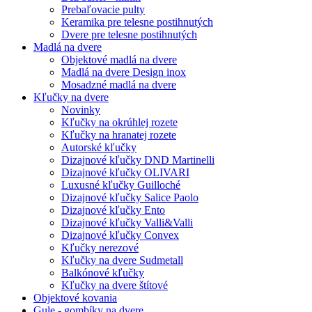
Prebaľovacie pulty
Keramika pre telesne postihnutých
Dvere pre telesne postihnutých
Madlá na dvere
Objektové madlá na dvere
Madlá na dvere Design inox
Mosadzné madlá na dvere
Kľučky na dvere
Novinky
Kľučky na okrúhlej rozete
Kľučky na hranatej rozete
Autorské kľučky
Dizajnové kľučky DND Martinelli
Dizajnové kľučky OLIVARI
Luxusné kľučky Guilloché
Dizajnové kľučky Salice Paolo
Dizajnové kľučky Ento
Dizajnové kľučky Valli&Valli
Dizajnové kľučky Convex
Kľučky nerezové
Kľučky na dvere Sudmetall
Balkónové kľučky
Kľučky na dvere štítové
Objektové kovania
Gule - gombíky na dvere