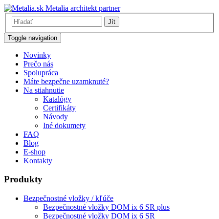
Metalia architekt partner
Jít
Toggle navigation
Novinky
Prečo nás
Spolupráca
Máte bezpečne uzamknuté?
Na stiahnutie
Katalógy
Certifikáty
Návody
Iné dokumety
FAQ
Blog
E-shop
Kontakty
Produkty
Bezpečnostné vložky / kľúče
Bezpečnostné vložky DOM ix 6 SR plus
Bezpečnostné vložky DOM ix 6 SR