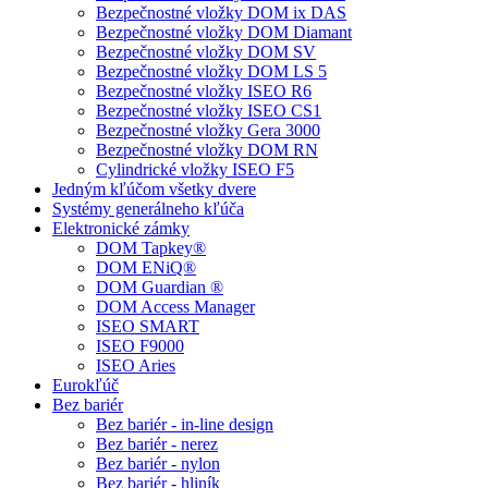
Bezpečnostné vložky DOM ix DAS
Bezpečnostné vložky DOM Diamant
Bezpečnostné vložky DOM SV
Bezpečnostné vložky DOM LS 5
Bezpečnostné vložky ISEO R6
Bezpečnostné vložky ISEO CS1
Bezpečnostné vložky Gera 3000
Bezpečnostné vložky DOM RN
Cylindrické vložky ISEO F5
Jedným kľúčom všetky dvere
Systémy generálneho kľúča
Elektronické zámky
DOM Tapkey®
DOM ENiQ®
DOM Guardian ®
DOM Access Manager
ISEO SMART
ISEO F9000
ISEO Aries
Eurokľúč
Bez bariér
Bez bariér - in-line design
Bez bariér - nerez
Bez bariér - nylon
Bez bariér - hliník