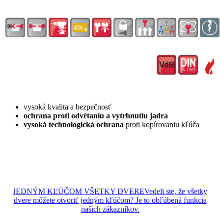
vysoká kvalita a bezpečnosť
ochrana proti odvŕtaniu a vytrhnutiu jadra
vysoká technologická ochrana
proti kopírovaniu kľúča
JEDNÝM KĽÚČOM VŠETKY DVERE
Vedeli ste, že všetky
dvere môžete otvoriť jedným kľúčom? Je to obľúbená funkcia
našich zákazníkov.