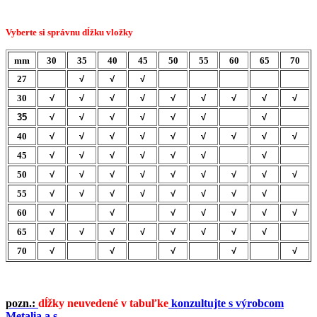
Vyberte si správnu dĺžku vložky
mm
30
35
40
45
50
55
60
65
70
27
√
√
√
30
√
√
√
√
√
√
√
√
√
35
√
√
√
√
√
√
√
40
√
√
√
√
√
√
√
√
√
45
√
√
√
√
√
√
√
50
√
√
√
√
√
√
√
√
√
55
√
√
√
√
√
√
√
√
60
√
√
√
√
√
√
√
65
√
√
√
√
√
√
√
√
70
√
√
√
√
√
pozn.:
dĺžky neuvedené v tabuľke
konzultujte s výrobcom
Metalia a.s.