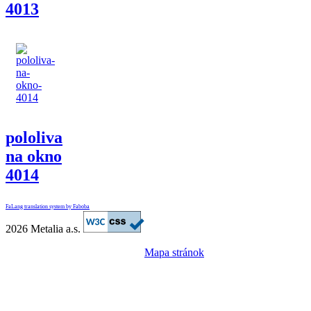
4013
pololiva
na okno
4014
FaLang translation system by Faboba
2026 Metalia a.s.
Mapa stránok