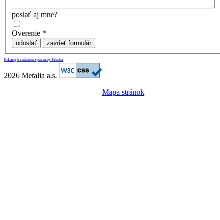
poslať aj mne?
Overenie
*
odoslať
zavrieť formulár
FaLang translation system by Faboba
2026 Metalia a.s.
Mapa stránok