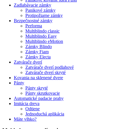
Zadlabávacie zámky
Panikové zámky
Protipožiarne zámky
Bezpečnostné zámky
Performa
Multiblindo classic
Multiblindo Easy
Multiblindo eMotion
Zámky Blindo
Zámky Fiam
Zámky Electa
Zatvárače dverí
Zatvárače dverí podlahové
Zatvárače dverí skryté
Kovania na sklenené dvere
Pánty
Pánty skryté
Pánty skrutkovacie
Automatické padacie prahy
Imitácia dreva
Odtiene
Jednoduchá aplikácia
Máte vlhko?