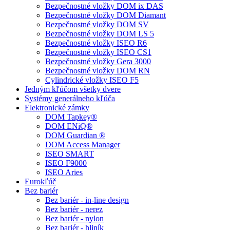
Bezpečnostné vložky DOM ix DAS
Bezpečnostné vložky DOM Diamant
Bezpečnostné vložky DOM SV
Bezpečnostné vložky DOM LS 5
Bezpečnostné vložky ISEO R6
Bezpečnostné vložky ISEO CS1
Bezpečnostné vložky Gera 3000
Bezpečnostné vložky DOM RN
Cylindrické vložky ISEO F5
Jedným kľúčom všetky dvere
Systémy generálneho kľúča
Elektronické zámky
DOM Tapkey®
DOM ENiQ®
DOM Guardian ®
DOM Access Manager
ISEO SMART
ISEO F9000
ISEO Aries
Eurokľúč
Bez bariér
Bez bariér - in-line design
Bez bariér - nerez
Bez bariér - nylon
Bez bariér - hliník