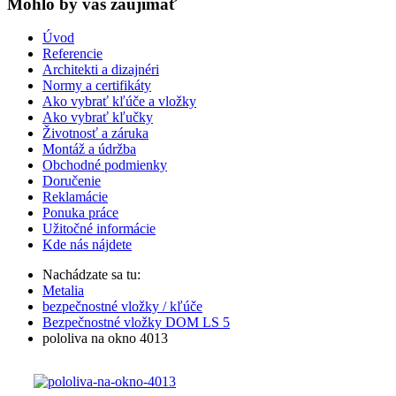
Mohlo by vas zaujímať
Úvod
Referencie
Architekti a dizajnéri
Normy a certifikáty
Ako vybrať kľúče a vložky
Ako vybrať kľučky
Životnosť a záruka
Montáž a údržba
Obchodné podmienky
Doručenie
Reklamácie
Ponuka práce
Užitočné informácie
Kde nás nájdete
Nachádzate sa tu:
Metalia
bezpečnostné vložky / kľúče
Bezpečnostné vložky DOM LS 5
pololiva na okno 4013