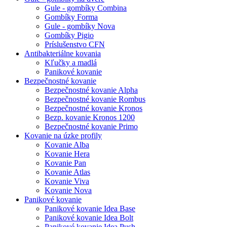
Gule - gombíky Combina
Gombíky Forma
Gule - gombíky Nova
Gombíky Pigio
Príslušenstvo CFN
Antibakteriálne kovania
Kľučky a madlá
Panikové kovanie
Bezpečnostné kovanie
Bezpečnostné kovanie Alpha
Bezpečnostné kovanie Rombus
Bezpečnostné kovanie Kronos
Bezp. kovanie Kronos 1200
Bezpečnostné kovanie Primo
Kovanie na úzke profily
Kovanie Alba
Kovanie Hera
Kovanie Pan
Kovanie Atlas
Kovanie Viva
Kovanie Nova
Panikové kovanie
Panikové kovanie Idea Base
Panikové kovanie Idea Bolt
Panikové kovanie Idea Push