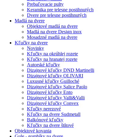
Prebaľovacie pulty
Keramika pre telesne postihnutých
Dvere pre telesne postihnutých
Madlá na dvere
Objektové madlá na dvere
Madlá na dvere Design inox
Mosadzné madlá na dvere
Kľučky na dvere
Novinky
Kľučky na okrúhlej rozete
Kľučky na hranatej rozete
Autorské kľučky
Dizajnové kľučky DND Martinelli
Dizajnové kľučky OLIVARI
Luxusné kľučky Guilloché
Dizajnové kľučky Salice Paolo
Dizajnové kľučky Ento
Dizajnové kľučky Valli&Valli
Dizajnové kľučky Convex
Kľučky nerezové
Kľučky na dvere Sudmetall
Balkónové kľučky
Kľučky na dvere štítové
Objektové kovania
Gule - gombíky na dvere