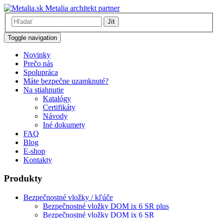
Metalia architekt partner
Jít
Toggle navigation
Novinky
Prečo nás
Spolupráca
Máte bezpečne uzamknuté?
Na stiahnutie
Katalógy
Certifikáty
Návody
Iné dokumety
FAQ
Blog
E-shop
Kontakty
Produkty
Bezpečnostné vložky / kľúče
Bezpečnostné vložky DOM ix 6 SR plus
Bezpečnostné vložky DOM ix 6 SR