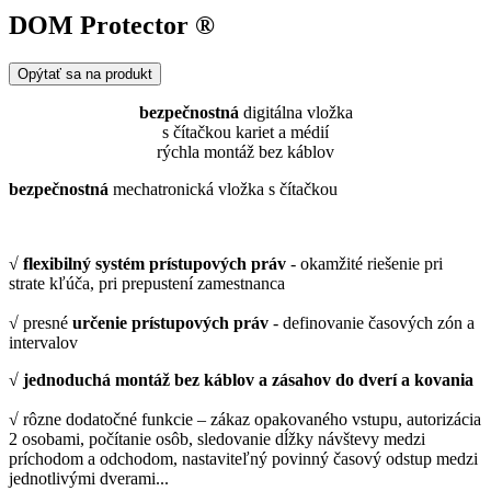
DOM Protector ®
Opýtať sa na produkt
bezpečnostná
digitálna vložka
s čítačkou kariet a médií
rýchla montáž bez káblov
bezpečnostná
mechatronická vložka s čítačkou
√
flexibilný systém prístupových práv
- okamžité riešenie pri
strate kľúča, pri prepustení zamestnanca
√ presné
určenie prístupových práv
- definovanie časových zón a
intervalov
√
jednoduchá montáž bez káblov a zásahov do dverí a kovania
√ rôzne dodatočné funkcie – zákaz opakovaného vstupu, autorizácia
2 osobami, počítanie osôb, sledovanie dĺžky návštevy medzi
príchodom a odchodom, nastaviteľný povinný časový odstup medzi
jednotlivými dverami...