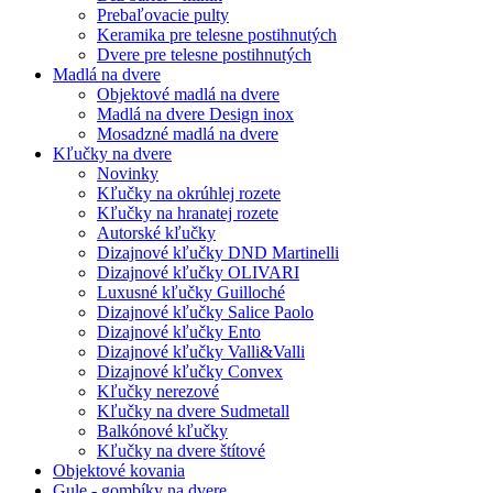
Prebaľovacie pulty
Keramika pre telesne postihnutých
Dvere pre telesne postihnutých
Madlá na dvere
Objektové madlá na dvere
Madlá na dvere Design inox
Mosadzné madlá na dvere
Kľučky na dvere
Novinky
Kľučky na okrúhlej rozete
Kľučky na hranatej rozete
Autorské kľučky
Dizajnové kľučky DND Martinelli
Dizajnové kľučky OLIVARI
Luxusné kľučky Guilloché
Dizajnové kľučky Salice Paolo
Dizajnové kľučky Ento
Dizajnové kľučky Valli&Valli
Dizajnové kľučky Convex
Kľučky nerezové
Kľučky na dvere Sudmetall
Balkónové kľučky
Kľučky na dvere štítové
Objektové kovania
Gule - gombíky na dvere