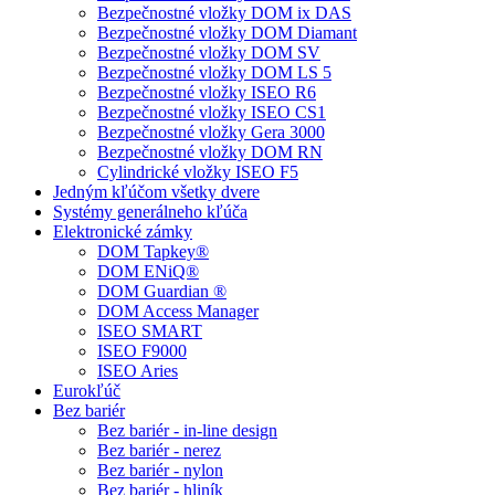
Bezpečnostné vložky DOM ix DAS
Bezpečnostné vložky DOM Diamant
Bezpečnostné vložky DOM SV
Bezpečnostné vložky DOM LS 5
Bezpečnostné vložky ISEO R6
Bezpečnostné vložky ISEO CS1
Bezpečnostné vložky Gera 3000
Bezpečnostné vložky DOM RN
Cylindrické vložky ISEO F5
Jedným kľúčom všetky dvere
Systémy generálneho kľúča
Elektronické zámky
DOM Tapkey®
DOM ENiQ®
DOM Guardian ®
DOM Access Manager
ISEO SMART
ISEO F9000
ISEO Aries
Eurokľúč
Bez bariér
Bez bariér - in-line design
Bez bariér - nerez
Bez bariér - nylon
Bez bariér - hliník