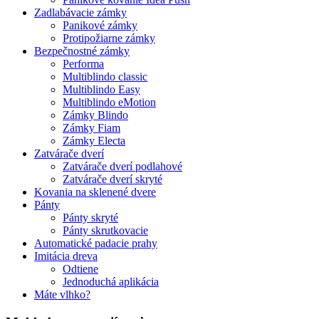
Zadlabávacie zámky
Panikové zámky
Protipožiarne zámky
Bezpečnostné zámky
Performa
Multiblindo classic
Multiblindo Easy
Multiblindo eMotion
Zámky Blindo
Zámky Fiam
Zámky Electa
Zatvárače dverí
Zatvárače dverí podlahové
Zatvárače dverí skryté
Kovania na sklenené dvere
Pánty
Pánty skryté
Pánty skrutkovacie
Automatické padacie prahy
Imitácia dreva
Odtiene
Jednoduchá aplikácia
Máte vlhko?