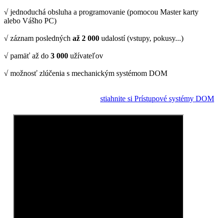
√ jednoduchá obsluha a programovanie (pomocou Master karty
alebo Vášho PC)
√ záznam posledných
až 2 000
udalostí (vstupy, pokusy...)
√ pamäť až do
3 000
užívateľov
√ možnosť zlúčenia s mechanickým systémom DOM
stiahnite si Prístupové systémy DOM