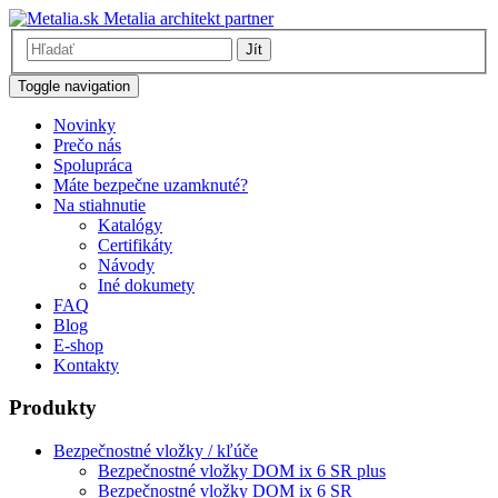
Metalia architekt partner
Jít
Toggle navigation
Novinky
Prečo nás
Spolupráca
Máte bezpečne uzamknuté?
Na stiahnutie
Katalógy
Certifikáty
Návody
Iné dokumety
FAQ
Blog
E-shop
Kontakty
Produkty
Bezpečnostné vložky / kľúče
Bezpečnostné vložky DOM ix 6 SR plus
Bezpečnostné vložky DOM ix 6 SR