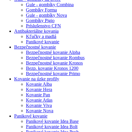
Gule - gombíky Combina
Gombíky Forma
Gule - gombíky Nova
Gombíky Pigio
Príslušenstvo CFN
Antibakteriálne kovania
Kľučky a madlá
Panikové kovanie
Bezpečnostné kovanie
Bezpečnostné kovanie Alpha
Bezpečnostné kovanie Rombus
Bezpečnostné kovanie Kronos
Bezp. kovanie Kronos 1200
Bezpečnostné kovanie Primo
Kovanie na úzke profily
Kovanie Alba
Kovanie Hera
Kovanie Pan
Kovanie Atlas
Kovanie Viva
Kovanie Nova
Panikové kovanie
Panikové kovanie Idea Base
Panikové kovanie Idea Bolt
Panikové kovanie Idea Push