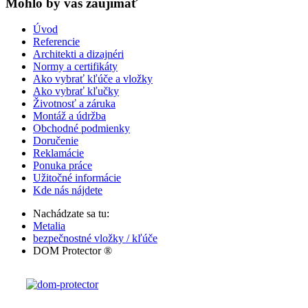
Mohlo by vas zaujímať
Úvod
Referencie
Architekti a dizajnéri
Normy a certifikáty
Ako vybrať kľúče a vložky
Ako vybrať kľučky
Životnosť a záruka
Montáž a údržba
Obchodné podmienky
Doručenie
Reklamácie
Ponuka práce
Užitočné informácie
Kde nás nájdete
Nachádzate sa tu:
Metalia
bezpečnostné vložky / kľúče
DOM Protector ®