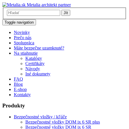
Metalia architekt partner
Jít
Toggle navigation
Novinky
Prečo nás
Spolupráca
Máte bezpečne uzamknuté?
Na stiahnutie
Katalógy
Certifikáty
Návody
Iné dokumety
FAQ
Blog
E-shop
Kontakty
Produkty
Bezpečnostné vložky / kľúče
Bezpečnostné vložky DOM ix 6 SR plus
Bezpečnostné vložky DOM ix 6 SR