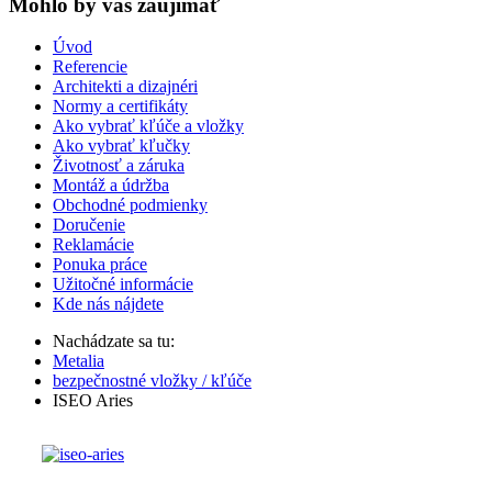
Mohlo by vas zaujímať
Úvod
Referencie
Architekti a dizajnéri
Normy a certifikáty
Ako vybrať kľúče a vložky
Ako vybrať kľučky
Životnosť a záruka
Montáž a údržba
Obchodné podmienky
Doručenie
Reklamácie
Ponuka práce
Užitočné informácie
Kde nás nájdete
Nachádzate sa tu:
Metalia
bezpečnostné vložky / kľúče
ISEO Aries