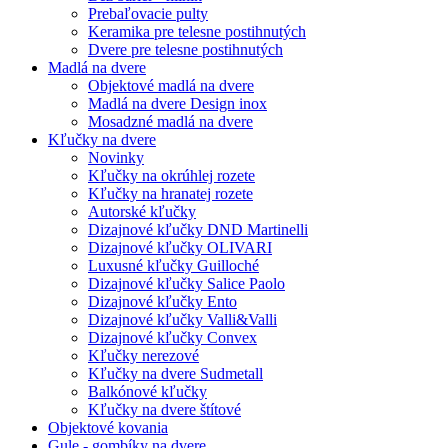
Prebaľovacie pulty
Keramika pre telesne postihnutých
Dvere pre telesne postihnutých
Madlá na dvere
Objektové madlá na dvere
Madlá na dvere Design inox
Mosadzné madlá na dvere
Kľučky na dvere
Novinky
Kľučky na okrúhlej rozete
Kľučky na hranatej rozete
Autorské kľučky
Dizajnové kľučky DND Martinelli
Dizajnové kľučky OLIVARI
Luxusné kľučky Guilloché
Dizajnové kľučky Salice Paolo
Dizajnové kľučky Ento
Dizajnové kľučky Valli&Valli
Dizajnové kľučky Convex
Kľučky nerezové
Kľučky na dvere Sudmetall
Balkónové kľučky
Kľučky na dvere štítové
Objektové kovania
Gule - gombíky na dvere