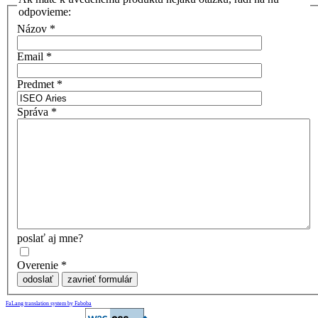
odpovieme:
Názov
*
Email
*
Predmet
*
Správa
*
poslať aj mne?
Overenie
*
odoslať
zavrieť formulár
FaLang translation system by Faboba