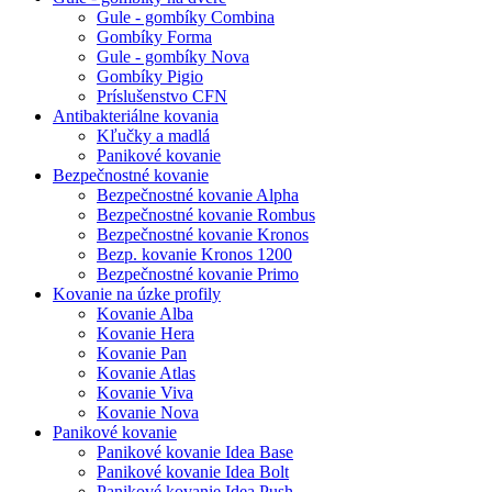
Gule - gombíky Combina
Gombíky Forma
Gule - gombíky Nova
Gombíky Pigio
Príslušenstvo CFN
Antibakteriálne kovania
Kľučky a madlá
Panikové kovanie
Bezpečnostné kovanie
Bezpečnostné kovanie Alpha
Bezpečnostné kovanie Rombus
Bezpečnostné kovanie Kronos
Bezp. kovanie Kronos 1200
Bezpečnostné kovanie Primo
Kovanie na úzke profily
Kovanie Alba
Kovanie Hera
Kovanie Pan
Kovanie Atlas
Kovanie Viva
Kovanie Nova
Panikové kovanie
Panikové kovanie Idea Base
Panikové kovanie Idea Bolt
Panikové kovanie Idea Push