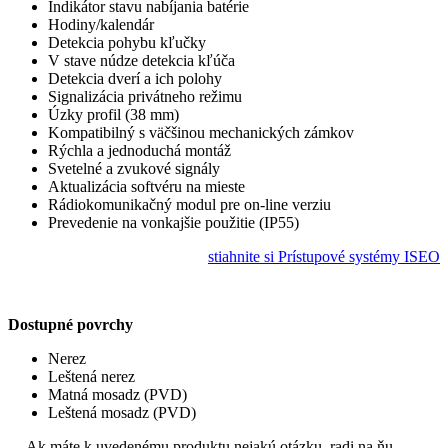
Indikátor stavu nabíjania batérie
Hodiny/kalendár
Detekcia pohybu kľučky
V stave núdze detekcia kľúča
Detekcia dverí a ich polohy
Signalizácia privátneho režimu
Úzky profil (38 mm)
Kompatibilný s väčšinou mechanických zámkov
Rýchla a jednoduchá montáž
Svetelné a zvukové signály
Aktualizácia softvéru na mieste
Rádiokomunikačný modul pre on-line verziu
Prevedenie na vonkajšie použitie (IP55)
stiahnite si Prístupové systémy ISEO
Dostupné povrchy
Nerez
Leštená nerez
Matná mosadz (PVD)
Leštená mosadz (PVD)
Ak máte k uvedenému produktu nejakú otázku, radi na ňu