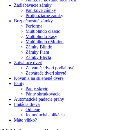
Zadlabávacie zámky
Panikové zámky
Protipožiarne zámky
Bezpečnostné zámky
Performa
Multiblindo classic
Multiblindo Easy
Multiblindo eMotion
Zámky Blindo
Zámky Fiam
Zámky Electa
Zatvárače dverí
Zatvárače dverí podlahové
Zatvárače dverí skryté
Kovania na sklenené dvere
Pánty
Pánty skryté
Pánty skrutkovacie
Automatické padacie prahy
Imitácia dreva
Odtiene
Jednoduchá aplikácia
Máte vlhko?