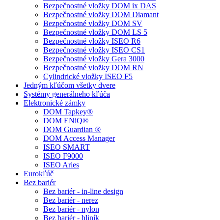
Bezpečnostné vložky DOM ix DAS
Bezpečnostné vložky DOM Diamant
Bezpečnostné vložky DOM SV
Bezpečnostné vložky DOM LS 5
Bezpečnostné vložky ISEO R6
Bezpečnostné vložky ISEO CS1
Bezpečnostné vložky Gera 3000
Bezpečnostné vložky DOM RN
Cylindrické vložky ISEO F5
Jedným kľúčom všetky dvere
Systémy generálneho kľúča
Elektronické zámky
DOM Tapkey®
DOM ENiQ®
DOM Guardian ®
DOM Access Manager
ISEO SMART
ISEO F9000
ISEO Aries
Eurokľúč
Bez bariér
Bez bariér - in-line design
Bez bariér - nerez
Bez bariér - nylon
Bez bariér - hliník