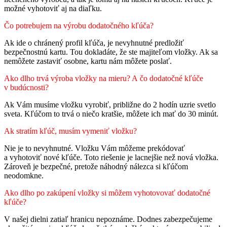
možné vyhotoviť aj na diaľku.
Čo potrebujem na výrobu dodatočného kľúča?
Ak ide o chránený profil kľúča, je nevyhnutné predložiť
bezpečnostnú kartu. Tou dokladáte, že ste majiteľom vložky. Ak sa
nemôžete zastaviť osobne, kartu nám môžete poslať.
Ako dlho trvá výroba vložky na mieru? A čo dodatočné kľúče
v budúcnosti?
Ak Vám musíme vložku vyrobiť, približne do 2 hodín uzrie svetlo
sveta. Kľúčom to trvá o niečo kratšie, môžete ich mať do 30 minút.
Ak stratím kľúč, musím vymeniť vložku?
Nie je to nevyhnutné. Vložku Vám môžeme prekódovať
a vyhotoviť nové kľúče. Toto riešenie je lacnejšie než nová vložka.
Zároveň je bezpečné, pretože náhodný nálezca si kľúčom
neodomkne.
Ako dlho po zakúpení vložky si môžem vyhotovovať dodatočné
kľúče?
V našej dielni zatiaľ hranicu nepoznáme. Dodnes zabezpečujeme