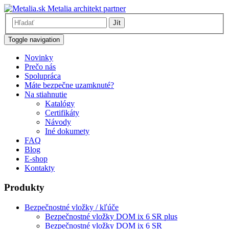
Metalia architekt partner
Jít
Toggle navigation
Novinky
Prečo nás
Spolupráca
Máte bezpečne uzamknuté?
Na stiahnutie
Katalógy
Certifikáty
Návody
Iné dokumety
FAQ
Blog
E-shop
Kontakty
Produkty
Bezpečnostné vložky / kľúče
Bezpečnostné vložky DOM ix 6 SR plus
Bezpečnostné vložky DOM ix 6 SR