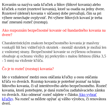
Kovaním sa nazýva sada kľučiek a štítov (štítové kovania) alebo
kľučiek a roziet (rozetové kovania), ktoré sa osadia na jedny dvere.
Rozetové (delené) kovania v súčasnej dobe prevažujú, čím sa pri
výbere nenechajte ovplyvniť. Pri výbere štítových kovaní je treba
mať zmeranú rozteč (rozstup).
Ako rozpoznám bezpečnostné kovanie od štandardného kovania na
dvere?
Charakteristickým znakom bezpečnostného kovania je masívny
vonkajší štít bez viditeľných skrutiek - montáž skrutiek je možná len
z vnútornej strany. Bezpečnostné kovanie so zvýšenou ochranou
obsahuje aj ochranu vložky jej prekrytím s malou štrbinou (šírka 3,5
- 5 mm) na vloženie kľúča.
Čo je to rozteč (rozstup) kovania?
Ide o vzdialenosť medzi osou otáčania kľučky a osou otáčania
kľúča vo dverách. Rozstup kovania je potrebné poznať na kúpu
štítového kovania, či už interiérového alebo bezpečnostného. Rozteč
kovania, ktorú potrebujete, je daná roztečou zadlabávacieho zámku
vo dverách. Ako odmerať rozteč nájdete v článku
Ako vybrať
kľučky
. Na rozteč sa môžete opýtať aj vášho výrobcu, či renovátora
dverí.