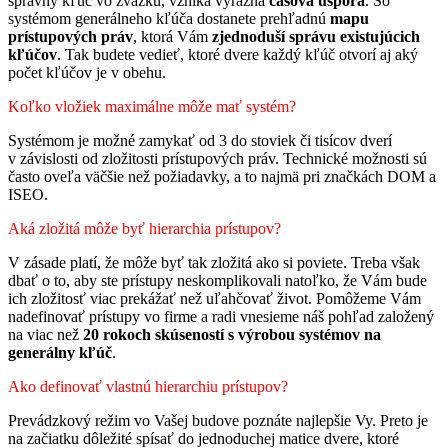
správny kľúč vo zväzku, vzniká výrazná
časová úspora
. So
systémom generálneho kľúča dostanete prehľadnú
mapu
prístupových práv
, ktorá Vám
zjednoduší správu existujúcich
kľúčov
. Tak budete vedieť, ktoré dvere každý kľúč otvorí aj aký
počet kľúčov je v obehu.
Koľko vložiek maximálne môže mať systém?
Systémom je možné zamykať od 3 do stoviek či tisícov dverí
v závislosti od zložitosti prístupových práv. Technické možnosti sú
často oveľa väčšie než požiadavky, a to najmä pri značkách DOM a
ISEO.
Aká zložitá môže byť hierarchia prístupov?
V zásade platí, že môže byť tak zložitá ako si poviete. Treba však
dbať o to, aby ste prístupy neskomplikovali natoľko, že Vám bude
ich zložitosť viac prekážať než uľahčovať život. Pomôžeme Vám
nadefinovať prístupy vo firme a radi vnesieme náš pohľad založený
na viac než
20 rokoch skúseností s výrobou systémov na
generálny kľúč
.
Ako definovať vlastnú hierarchiu prístupov?
Prevádzkový režim vo Vašej budove poznáte najlepšie Vy. Preto je
na začiatku dôležité spísať do jednoduchej matice dvere, ktoré