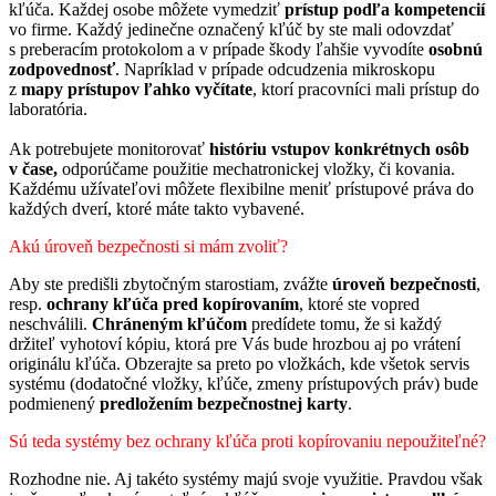
kľúča. Každej osobe môžete vymedziť
prístup podľa kompetencií
vo firme. Každý jedinečne označený kľúč by ste mali odovzdať
s preberacím protokolom a v prípade škody ľahšie vyvodíte
osobnú
zodpovednosť
. Napríklad v prípade odcudzenia mikroskopu
z
mapy prístupov ľahko vyčítate
, ktorí pracovníci mali prístup do
laboratória.
Ak potrebujete monitorovať
históriu vstupov konkrétnych osôb
v čase,
odporúčame použitie mechatronickej vložky, či kovania.
Každému užívateľovi môžete flexibilne meniť prístupové práva do
každých dverí, ktoré máte takto vybavené.
Akú úroveň bezpečnosti si mám zvoliť?
Aby ste predišli zbytočným starostiam, zvážte
úroveň bezpečnosti
,
resp.
ochrany kľúča pred kopírovaním
, ktoré ste vopred
neschválili.
Chráneným kľúčom
predídete tomu, že si každý
držiteľ vyhotoví kópiu, ktorá pre Vás bude hrozbou aj po vrátení
originálu kľúča. Obzerajte sa preto po vložkách, kde všetok servis
systému (dodatočné vložky, kľúče, zmeny prístupových práv) bude
podmienený
predložením bezpečnostnej karty
.
Sú teda systémy bez ochrany kľúča proti kopírovaniu nepoužiteľné?
Rozhodne nie. Aj takéto systémy majú svoje využitie. Pravdou však