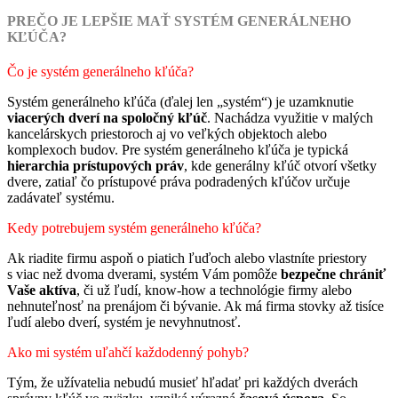
PREČO JE LEPŠIE MAŤ SYSTÉM GENERÁLNEHO
KĽÚČA?
Čo je systém generálneho kľúča?
Systém generálneho kľúča (ďalej len „systém“) je uzamknutie
viacerých dverí na spoločný kľúč
. Nachádza využitie v malých
kancelárskych priestoroch aj vo veľkých objektoch alebo
komplexoch budov. Pre systém generálneho kľúča je typická
hierarchia prístupových práv
, kde generálny kľúč otvorí všetky
dvere, zatiaľ čo prístupové práva podradených kľúčov určuje
zadávateľ systému.
Kedy potrebujem systém generálneho kľúča?
Ak riadite firmu aspoň o piatich ľuďoch alebo vlastníte priestory
s viac než dvoma dverami, systém Vám pomôže
bezpečne chrániť
Vaše aktíva
, či už ľudí, know-how a technológie firmy alebo
nehnuteľnosť na prenájom či bývanie. Ak má firma stovky až tisíce
ľudí alebo dverí, systém je nevyhnutnosť.
Ako mi systém uľahčí každodenný pohyb?
Tým, že užívatelia nebudú musieť hľadať pri každých dverách