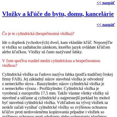
<< naspäť
Vložky a kľúče do bytu, domu, kancelárie
<< naspäť
Čo je to cylindrická (bezpečnostná vložka)?
Ide o doplnok (vchodových) dverí, kam vkladáte kľúč. Nepomýľte
si vložku so zadlabacím zámkom, ktorého jazyk ovládate kľúčom
alebo kľučkou. Vložky sú často nazývané fabky.
V čom spočíva rozdiel medzi cylindrickou a bezpečnostnou
vložkou?
Cylindrická vložka sa ľudovo nazýva fabka (podľa tradičnej českej
firmy FAB). Jej základný názov stavebná vložka je odvodený
z nemeckého slova - Bauzylinder; názov cylindrická vložka je
z nemeckého výrazu - Profilzylinder. Cylindrická vložka je
vyrobená z europrofilu 17,5 mm. Takže vlastne všetky vložky sú
stavebné a súčasne aj cylindrické a najpresnejší preklad by mohol
byť stavebná cylindrická vložka. Vzhľadom na vývoj vložiek sa
neskôr začali vyrábať cylindrické vložky so zvýšenou ochranou
kľúčov proti nedovolenému kopírovaniu prípadne i vložiek so
zvýšenou ochranou proti odvŕtaniu alebo vyhmataniu planžetou.