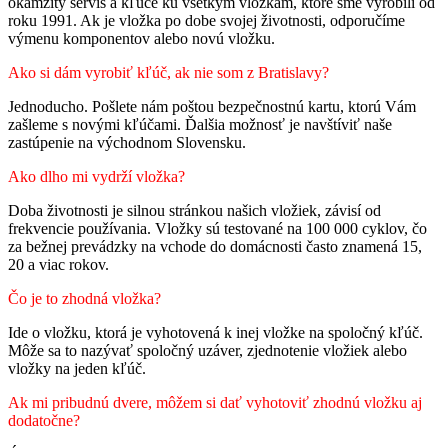
okamžitý servis a kľúče ku všetkým vložkám, ktoré sme vyrobili od
roku 1991. Ak je vložka po dobe svojej životnosti, odporučíme
výmenu komponentov alebo novú vložku.
Ako si dám vyrobiť kľúč, ak nie som z Bratislavy?
Jednoducho. Pošlete nám poštou bezpečnostnú kartu, ktorú Vám
zašleme s novými kľúčami. Ďalšia možnosť je navštíviť naše
zastúpenie na východnom Slovensku.
Ako dlho mi vydrží vložka?
Doba životnosti je silnou stránkou našich vložiek, závisí od
frekvencie používania. Vložky sú testované na 100 000 cyklov, čo
za bežnej prevádzky na vchode do domácnosti často znamená 15,
20 a viac rokov.
Čo je to zhodná vložka?
Ide o vložku, ktorá je vyhotovená k inej vložke na spoločný kľúč.
Môže sa to nazývať spoločný uzáver, zjednotenie vložiek alebo
vložky na jeden kľúč.
Ak mi pribudnú dvere, môžem si dať vyhotoviť zhodnú vložku aj
dodatočne?