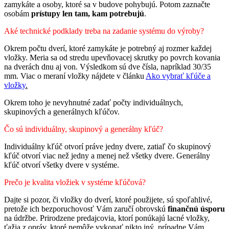
zamykáte a osoby, ktoré sa v budove pohybujú. Potom zaznačte
osobám
prístupy len tam, kam potrebujú
.
Aké technické podklady treba na zadanie systému do výroby?
Okrem počtu dverí, ktoré zamykáte je potrebný aj rozmer každej
vložky. Meria sa od stredu upevňovacej skrutky po povrch kovania
na dverách dnu aj von. Výsledkom sú dve čísla, napríklad 30/35
mm. Viac o meraní vložky nájdete v článku
Ako vybrať kľúče a
vložky
.
Okrem toho je nevyhnutné zadať počty individuálnych,
skupinových a generálnych kľúčov.
Čo sú individuálny, skupinový a generálny kľúč?
Individuálny kľúč otvorí práve jedny dvere, zatiaľ čo skupinový
kľúč otvorí viac než jedny a menej než všetky dvere. Generálny
kľúč otvorí všetky dvere v systéme.
Prečo je kvalita vložiek v systéme kľúčová?
Dajte si pozor, či vložky do dverí, ktoré použijete, sú spoľahlivé,
pretože ich bezporuchovosť Vám zaručí obrovskú
finančnú úsporu
na údržbe. Prirodzene predajcovia, ktorí ponúkajú lacné vložky,
ťažia z opráv, ktoré nemôže vykonať nikto iný, prípadne Vám