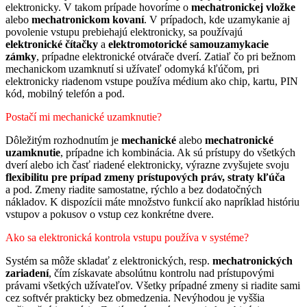
elektronicky. V takom prípade hovoríme o
mechatronickej vložke
alebo
mechatronickom kovaní
. V prípadoch, kde uzamykanie aj
povolenie vstupu prebiehajú elektronicky, sa používajú
elektronické čítačky
a
elektromotorické samouzamykacie
zámky
, prípadne elektronické otvárače dverí. Zatiaľ čo pri bežnom
mechanickom uzamknutí si užívateľ odomyká kľúčom, pri
elektronicky riadenom vstupe používa médium ako chip, kartu, PIN
kód, mobilný telefón a pod.
Postačí mi mechanické uzamknutie?
Dôležitým rozhodnutím je
mechanické
alebo
mechatronické
uzamknutie
, prípadne ich kombinácia. Ak sú prístupy do všetkých
dverí alebo ich časť riadené elektronicky, výrazne zvyšujete svoju
flexibilitu pre prípad zmeny prístupových práv, straty kľúča
a pod. Zmeny riadite samostatne, rýchlo a bez dodatočných
nákladov. K dispozícii máte množstvo funkcií ako napríklad históriu
vstupov a pokusov o vstup cez konkrétne dvere.
Ako sa elektronická kontrola vstupu používa v systéme?
Systém sa môže skladať z elektronických, resp.
mechatronických
zariadení
, čím získavate absolútnu kontrolu nad prístupovými
právami všetkých užívateľov. Všetky prípadné zmeny si riadite sami
cez softvér prakticky bez obmedzenia. Nevýhodou je vyššia