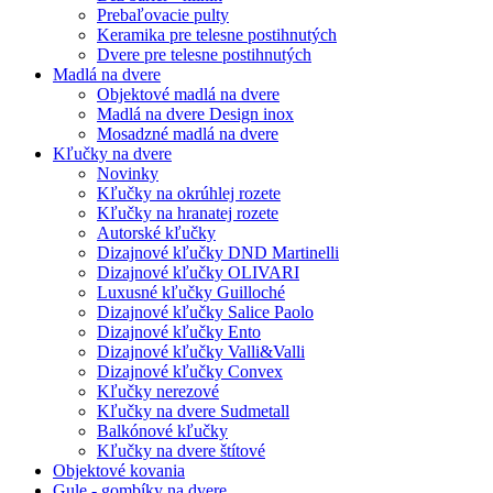
Prebaľovacie pulty
Keramika pre telesne postihnutých
Dvere pre telesne postihnutých
Madlá na dvere
Objektové madlá na dvere
Madlá na dvere Design inox
Mosadzné madlá na dvere
Kľučky na dvere
Novinky
Kľučky na okrúhlej rozete
Kľučky na hranatej rozete
Autorské kľučky
Dizajnové kľučky DND Martinelli
Dizajnové kľučky OLIVARI
Luxusné kľučky Guilloché
Dizajnové kľučky Salice Paolo
Dizajnové kľučky Ento
Dizajnové kľučky Valli&Valli
Dizajnové kľučky Convex
Kľučky nerezové
Kľučky na dvere Sudmetall
Balkónové kľučky
Kľučky na dvere štítové
Objektové kovania
Gule - gombíky na dvere