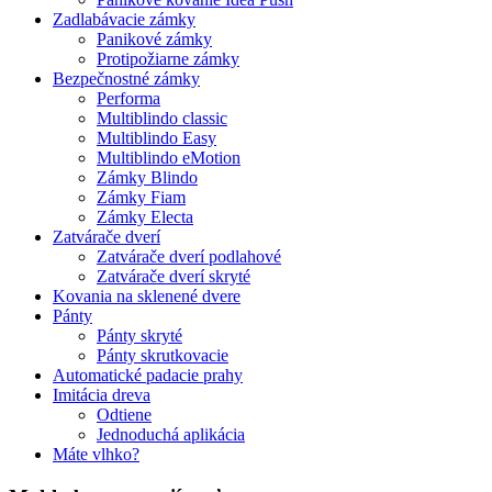
Zadlabávacie zámky
Panikové zámky
Protipožiarne zámky
Bezpečnostné zámky
Performa
Multiblindo classic
Multiblindo Easy
Multiblindo eMotion
Zámky Blindo
Zámky Fiam
Zámky Electa
Zatvárače dverí
Zatvárače dverí podlahové
Zatvárače dverí skryté
Kovania na sklenené dvere
Pánty
Pánty skryté
Pánty skrutkovacie
Automatické padacie prahy
Imitácia dreva
Odtiene
Jednoduchá aplikácia
Máte vlhko?