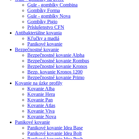
Gule - gombíky Combina
Gombíky Forma
Gule - gombíky Nova
Gombíky Pigio
Príslušenstvo CFN
Antibakteriálne kovania
Kľučky a madlá
Panikové kovanie
Bezpečnostné kovanie
Bezpečnostné kovanie Alpha
Bezpečnostné kovanie Rombus
Bezpečnostné kovanie Kronos
Bezp. kovanie Kronos 1200
Bezpečnostné kovanie Primo
Kovanie na úzke profily
Kovanie Alba
Kovanie Hera
Kovanie Pan
Kovanie Atlas
Kovanie Viva
Kovanie Nova
Panikové kovanie
Panikové kovanie Idea Base
Panikové kovanie Idea Bolt
Panikové kovanie Idea Push