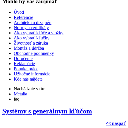
Mohlo by vas zaujímať
Úvod
Referencie
Architekti a dizajnéri
Normy a certifikáty
Ako vybrať kľúče a vložky
Ako vybrať kľučky
Životnosť a záruka
Montáž a údržba
Obchodné podmienky
Doručenie
Reklamácie
Ponuka práce
Užitočné informácie
Kde nás nájdete
Nachádzate sa tu:
Metalia
faq
Systémy s generálnym kľúčom
<< naspäť