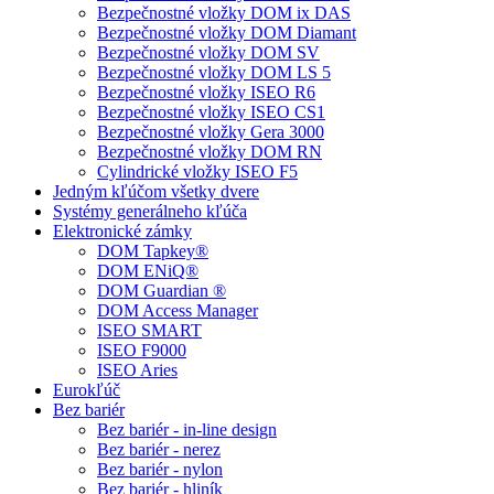
Bezpečnostné vložky DOM ix DAS
Bezpečnostné vložky DOM Diamant
Bezpečnostné vložky DOM SV
Bezpečnostné vložky DOM LS 5
Bezpečnostné vložky ISEO R6
Bezpečnostné vložky ISEO CS1
Bezpečnostné vložky Gera 3000
Bezpečnostné vložky DOM RN
Cylindrické vložky ISEO F5
Jedným kľúčom všetky dvere
Systémy generálneho kľúča
Elektronické zámky
DOM Tapkey®
DOM ENiQ®
DOM Guardian ®
DOM Access Manager
ISEO SMART
ISEO F9000
ISEO Aries
Eurokľúč
Bez bariér
Bez bariér - in-line design
Bez bariér - nerez
Bez bariér - nylon
Bez bariér - hliník