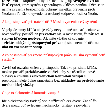
je, že s voľne kopírovateľným kľúčom sa
pripravujete o veľkú
časť výhod
, ktoré systém s generálnym kľúčom ponúka. Týka sa to
najmä zvýšenia bezpečnosti, ochrany majetku, prevencie proti
škodám a ľahšieho vyvodenia osobnej zodpovednosti za škodu.
Ako postupovať pri strate kľúča? Musím vymeniť celý systém?
V prípade straty kľúča nie je vždy nevyhnutné utrácať peniaze za
nové vložky, postačí ich
prekódovanie
, a máte istotu, že nálezca si
starým kľúčom neotvorí
. Ak máte vložku či kovanie
s
elektronickými prístupovými právami
, stratenému kľúču
na
diaľku znemožníte vstup
.
Ako postupovať pri zmene prístupových práv? Musím vymeniť celý
systém?
Závisí od rozsahu zmien v prístupoch. Tak ako pri strate kľúča,
možno postačí
prekódovanie
vložiek, aby ste ušetrili za nové.
Vložky a kovania s
elektronickou kontrolou vstupu
si
preprogramujete úplne samostatne
bez nákladov na prekódovanie
mechanickej vložky
.
Čo je to elektronická kontrola vstupu?
Ide o elektronicky riadený vstup užívateľa cez dvere. Zatiaľ čo
dvere môžu byť ovládané mechanicky, prístup je povolený