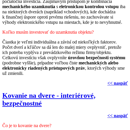
počiatočná investícia. Zaujímavým prístupom je kombinácia
mechanického uzamknutia
s
eletronickou kontrolou vstupu
iba
na niektorých dverách (napríklad vchodových), kde dochádza
k finančnej úspore oproti prvému riešeniu, no zachovávate si
výhody elektronického vstupu na miestach, kde je to nevyhnutné.
Koľko musím investovať do uzamknutia objektu?
Čiastka je veľmi individuálna a závisí od niekoľkých faktorov.
Počet dverí a kľúčov sa dá len do malej miery ovplyvniť, pretože
ich potreba vyplýva z prevádzkového režimu firmy/objektu.
Celkovú investíciu však ovplyvníte
úrovňou bezpečnosti systému
(podrobne vyššie), prípadne voľbou čiste
mechanických alebo
elektronicky riadených prístupových práv
, ktorých výhody sme
už zmienili.
<< naspäť
Kovanie na dvere - interiérové,
bezpečnostné
<< naspäť
Čo je to kovanie na dvere?