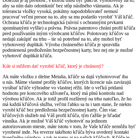
Dôležitá je aj presnosť, s ktorou musí byť pakľúč vyhotovený na to,
aby sa ním dalo odomknúť bez stôp násilného vlámania. Ak je
tolerancia vložky vysoká, pokútny napodobňovateľ nemusí
pracovať veľmi presne na to, aby sa mu podarilo vyrobiť Váš kľúč.
Ochrana kľúča je technologická (súvisí s ochrannými prvkami
spomínanými vyššie) a právna. Právna patentovo chráni profil kľúča
pred používaním inými výrobcami kľúčov. Polotovary kľúčov sa
nedajú zakúpiť na trhu – tie sú potrebné na to, aby mohol byť
vyhotovený duplikát. Výroba chráneného kľúča je spravidla
podmienená predložením bezpečnostnej karty, bez nej nie je možné
vyhotoviť duplikát kľúča.
Kde si môžem dať vyrobiť kľúč, ktorý je chránený?
Ak máte vložku z dielne Metalia, kľúče sa dajú vyhotovovať iba
u nás. Máme vlastné profily kľúčov, ktorých licencie nás zaväzujú
vyrábať kľúče výhradne vo vlastnej réžii. Ide o veľkú pridanú
hodnotu pre koncového užívateľa, ktorý má plnú kontrolu nad
výrobou kľúčov. Ak je totiž profil rozšírený na trhu natoľko, že ho
má každá kľúčová služba, veľmi ľahko sa tu i tam stane, že niekto
vyrobí kľúč bez predloženia bezpečnostnej karty. Čím viac
kľúčových služieb má Váš profil kľúča, tým ťažšie je hľadať
vinníka. Ak je možné Váš kľúč vyhotoviť na jedinom
autorizovanom mieste, máte istotu v tom, že Vaše kľúče nemôžu byť
vyrobené inde. Na reverze takéhoto kľúča býva uvedený kontakt
licenčného výrobcu, a tak je tomu aj na našich kľúčoch. Kľúče je