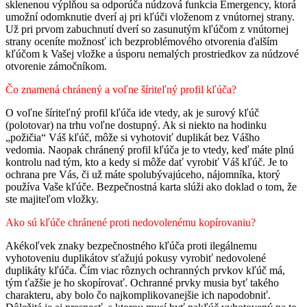
sklenenou výplňou sa odporúča núdzová funkcia Emergency, ktorá
umožní odomknutie dverí aj pri kľúči vloženom z vnútornej strany.
Už pri prvom zabuchnutí dverí so zasunutým kľúčom z vnútornej
strany oceníte možnosť ich bezproblémového otvorenia ďalším
kľúčom k Vašej vložke a úsporu nemalých prostriedkov za núdzové
otvorenie zámočníkom.
Čo znamená chránený a voľne šíriteľný profil kľúča?
O voľne šíriteľný profil kľúča ide vtedy, ak je surový kľúč
(polotovar) na trhu voľne dostupný. Ak si niekto na hodinku
„požičia“ Váš kľúč, môže si vyhotoviť duplikát bez Vášho
vedomia. Naopak chránený profil kľúča je to vtedy, keď máte plnú
kontrolu nad tým, kto a kedy si môže dať vyrobiť Váš kľúč. Je to
ochrana pre Vás, či už máte spolubývajúceho, nájomníka, ktorý
používa Vaše kľúče. Bezpečnostná karta slúži ako doklad o tom, že
ste majiteľom vložky.
Ako sú kľúče chránené proti nedovolenému kopírovaniu?
Akékoľvek znaky bezpečnostného kľúča proti ilegálnemu
vyhotoveniu duplikátov sťažujú pokusy vyrobiť nedovolené
duplikáty kľúča. Čím viac rôznych ochranných prvkov kľúč má,
tým ťažšie je ho skopírovať. Ochranné prvky musia byť takého
charakteru, aby bolo čo najkomplikovanejšie ich napodobniť.