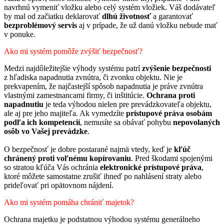
navrhnú vymeniť vložku alebo celý systém vložiek. Váš dodávateľ
by mal od začiatku deklarovať
dlhú životnosť
a garantovať
bezproblémový servis
aj v prípade, že už danú vložku nebude mať
v ponuke.
Ako mi systém pomôže zvýšiť bezpečnosť?
Medzi najdôležitejšie výhody systému patrí
zvýšenie bezpečnosti
z hľadiska napadnutia zvnútra, či zvonku objektu. Nie je
prekvapením, že najčastejší spôsob napadnutia je práve zvnútra
vlastnými zamestnancami firmy, či inštitúcie.
Ochrana proti
napadnutiu
je teda výhodou nielen pre prevádzkovateľa objektu,
ale aj pre jeho majiteľa. Ak vymedzíte
prístupové práva osobám
podľa ich kompetencií
, nemusíte sa obávať pohybu
nepovolaných
osôb vo Vašej prevádzke
.
O bezpečnosť je dobre postarané najmä vtedy, keď je
kľúč
chránený proti voľnému kopírovaniu
. Pred škodami spojenými
so stratou kľúča Vás ochránia
elektronické prístupové práva
,
ktoré môžete samostatne zrušiť ihneď po nahlásení straty alebo
prideľovať pri opätovnom nájdení.
Ako mi systém pomáha chrániť majetok?
Ochrana majetku je podstatnou výhodou systému generálneho