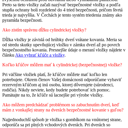
Preto sa tieto vložky začali nazývať bezpečnostné vložky a podľa
stupňa ochrany boli rozdelené do 4 tried bezpečnosti, pričom štvrtá
trieda je najvyššia. V Čechách je tento systém triedenia známy ako
pyramída bezpečnosti.
Ako zistím správnu dĺžku cylindrickej vložky?
Dĺžka vložky je závislá od hrúbky dverí vrátane kovania. Meria sa
od stredu skutky upevňujúcej vložku v zámku dverí až po povrch
bezpečnostného kovania. Presnejšie údaje o meraní vložky nájdete v
článku
Ako vybrať kľúče a vložky
.
Koľko kľúčov môžem mať k cylindrickej (bezpečnostnej) vložke?
Pri väčšine vložiek platí, že kľúčov môžete mať koľko len
potrebujete. Okrem členov Vašej domácnosti odporúčame vybaviť
rezervným kľúčom aj inú osobu, ktorej dôverujete (súrodenci,
rodičia). Nikdy neviete, kedy budete potrebovať ich pomoc.
Pamätajte na to, že kľúče sú lacnejšie pri výrobe vložky.
Ako môžem predchádzať problémom so zabuchnutím dverí, keď
mám z vonkajšej strany na dverách bezpečnostné kovanie s guľou?
Najjednoduchší spôsob je vložka s gombíkom na vnútornej strane,
odporúča sa pri plných vchodových dverách. Pri dverách so