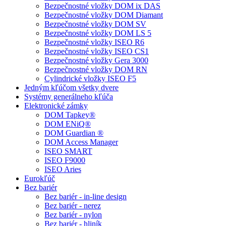
Bezpečnostné vložky DOM ix DAS
Bezpečnostné vložky DOM Diamant
Bezpečnostné vložky DOM SV
Bezpečnostné vložky DOM LS 5
Bezpečnostné vložky ISEO R6
Bezpečnostné vložky ISEO CS1
Bezpečnostné vložky Gera 3000
Bezpečnostné vložky DOM RN
Cylindrické vložky ISEO F5
Jedným kľúčom všetky dvere
Systémy generálneho kľúča
Elektronické zámky
DOM Tapkey®
DOM ENiQ®
DOM Guardian ®
DOM Access Manager
ISEO SMART
ISEO F9000
ISEO Aries
Eurokľúč
Bez bariér
Bez bariér - in-line design
Bez bariér - nerez
Bez bariér - nylon
Bez bariér - hliník