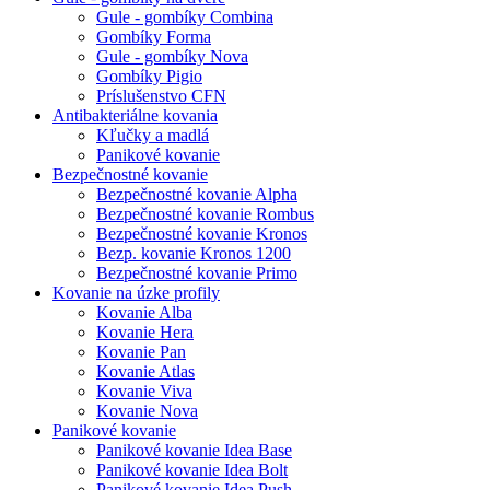
Gule - gombíky Combina
Gombíky Forma
Gule - gombíky Nova
Gombíky Pigio
Príslušenstvo CFN
Antibakteriálne kovania
Kľučky a madlá
Panikové kovanie
Bezpečnostné kovanie
Bezpečnostné kovanie Alpha
Bezpečnostné kovanie Rombus
Bezpečnostné kovanie Kronos
Bezp. kovanie Kronos 1200
Bezpečnostné kovanie Primo
Kovanie na úzke profily
Kovanie Alba
Kovanie Hera
Kovanie Pan
Kovanie Atlas
Kovanie Viva
Kovanie Nova
Panikové kovanie
Panikové kovanie Idea Base
Panikové kovanie Idea Bolt
Panikové kovanie Idea Push