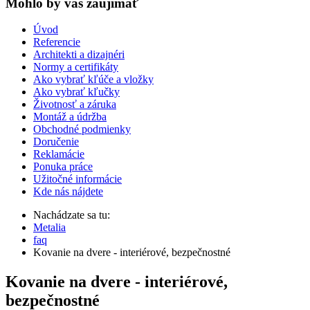
Mohlo by vas zaujímať
Úvod
Referencie
Architekti a dizajnéri
Normy a certifikáty
Ako vybrať kľúče a vložky
Ako vybrať kľučky
Životnosť a záruka
Montáž a údržba
Obchodné podmienky
Doručenie
Reklamácie
Ponuka práce
Užitočné informácie
Kde nás nájdete
Nachádzate sa tu:
Metalia
faq
Kovanie na dvere - interiérové, bezpečnostné
Kovanie na dvere - interiérové,
bezpečnostné