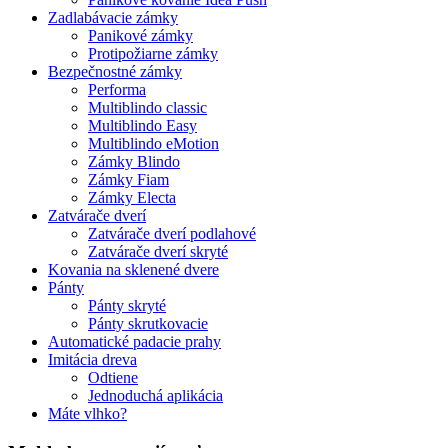
Zadlabávacie zámky
Panikové zámky
Protipožiarne zámky
Bezpečnostné zámky
Performa
Multiblindo classic
Multiblindo Easy
Multiblindo eMotion
Zámky Blindo
Zámky Fiam
Zámky Electa
Zatvárače dverí
Zatvárače dverí podlahové
Zatvárače dverí skryté
Kovania na sklenené dvere
Pánty
Pánty skryté
Pánty skrutkovacie
Automatické padacie prahy
Imitácia dreva
Odtiene
Jednoduchá aplikácia
Máte vlhko?