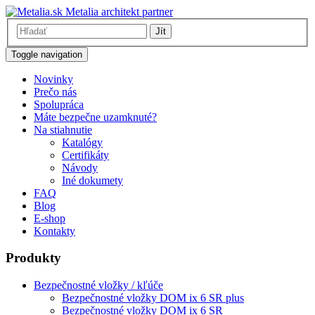
Metalia architekt partner
Jít
Toggle navigation
Novinky
Prečo nás
Spolupráca
Máte bezpečne uzamknuté?
Na stiahnutie
Katalógy
Certifikáty
Návody
Iné dokumety
FAQ
Blog
E-shop
Kontakty
Produkty
Bezpečnostné vložky / kľúče
Bezpečnostné vložky DOM ix 6 SR plus
Bezpečnostné vložky DOM ix 6 SR