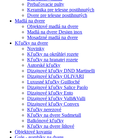
Prebaľovacie pulty
Keramika pre telesne postihnutých
Dvere pre telesne postihnutých
Madlá na dvere
Objektové madlá na dvere
Madlá na dvere Design inox
Mosadzné madlá na dvere
Kľučky na dvere
Novinky
Kľučky na okrúhlej rozete
Kľučky na hranatej rozete
Autorské kľučky
Dizajnové kľučky DND Martinelli
Dizajnové kľučky OLIVARI
Luxusné kľučky Guilloché
Dizajnové kľučky Salice Paolo
Dizajnové kľučky Ento
Dizajnové kľučky Valli&Valli
Dizajnové kľučky Convex
Kľučky nerezové
Kľučky na dvere Sudmetall
Balkónové kľučky
Kľučky na dvere štítové
Objektové kovania
Gule - gombíky na dvere