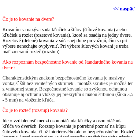
<< naspäť
Čo je to kovanie na dvere?
Kovaním sa nazýva sada kľučiek a štítov (štítové kovania) alebo
kľučiek a roziet (rozetové kovania), ktoré sa osadia na jedny dvere.
Rozetové (delené) kovania v súčasnej dobe prevažujú, čím sa pri
výbere nenechajte ovplyvniť. Pri výbere štítových kovaní je treba
mať zmeranú rozteč (rozstup).
Ako rozpoznám bezpečnostné kovanie od štandardného kovania na
dvere?
Charakteristickým znakom bezpečnostného kovania je masívny
vonkajší štít bez viditeľných skrutiek - montáž skrutiek je možná len
z vnútornej strany. Bezpečnostné kovanie so zvýšenou ochranou
obsahuje aj ochranu vložky jej prekrytím s malou štrbinou (šírka 3,5
- 5 mm) na vloženie kľúča.
Čo je to rozteč (rozstup) kovania?
Ide o vzdialenosť medzi osou otáčania kľučky a osou otáčania
kľúča vo dverách. Rozstup kovania je potrebné poznať na kúpu
štítového kovania, či už interiérového alebo bezpečnostného. Rozteč