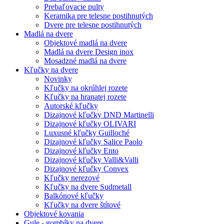
Prebaľovacie pulty
Keramika pre telesne postihnutých
Dvere pre telesne postihnutých
Madlá na dvere
Objektové madlá na dvere
Madlá na dvere Design inox
Mosadzné madlá na dvere
Kľučky na dvere
Novinky
Kľučky na okrúhlej rozete
Kľučky na hranatej rozete
Autorské kľučky
Dizajnové kľučky DND Martinelli
Dizajnové kľučky OLIVARI
Luxusné kľučky Guilloché
Dizajnové kľučky Salice Paolo
Dizajnové kľučky Ento
Dizajnové kľučky Valli&Valli
Dizajnové kľučky Convex
Kľučky nerezové
Kľučky na dvere Sudmetall
Balkónové kľučky
Kľučky na dvere štítové
Objektové kovania
Gule - gombíky na dvere