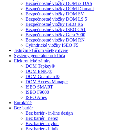
Bezpečnostné vložky DOM ix DAS
Bezpečnostné vložky DOM Diamant
Bezpečnostné vložky DOM SV
Bezpečnostné vložky DOM LS 5
Bezpečnostné vložky ISEO R6
Bezpečnostné vložky ISEO CS1
Bezpečnostné vložky Gera 3000
Bezpečnostné vložky DOM RN
Cylindrické vložky ISEO F5
Jedným kľúčom všetky dvere
Systémy generálneho kľúča
Elektronické zámky
DOM Tapkey®
DOM ENiQ®
DOM Guardian ®
DOM Access Manager
ISEO SMART
ISEO F9000
ISEO Aries
Eurokľúč
Bez bariér
Bez bariér - in-line design
Bez bariér - nerez
Bez bariér - nylon
Bez bariér - hliník