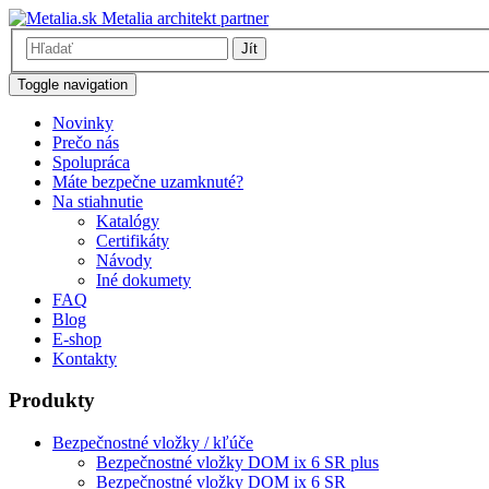
Metalia architekt partner
Jít
Toggle navigation
Novinky
Prečo nás
Spolupráca
Máte bezpečne uzamknuté?
Na stiahnutie
Katalógy
Certifikáty
Návody
Iné dokumety
FAQ
Blog
E-shop
Kontakty
Produkty
Bezpečnostné vložky / kľúče
Bezpečnostné vložky DOM ix 6 SR plus
Bezpečnostné vložky DOM ix 6 SR