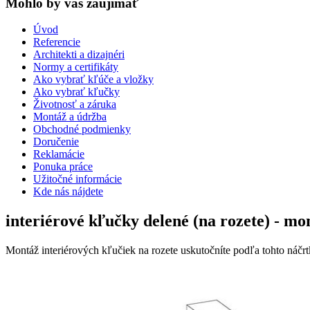
Mohlo by vas zaujímať
Úvod
Referencie
Architekti a dizajnéri
Normy a certifikáty
Ako vybrať kľúče a vložky
Ako vybrať kľučky
Životnosť a záruka
Montáž a údržba
Obchodné podmienky
Doručenie
Reklamácie
Ponuka práce
Užitočné informácie
Kde nás nájdete
interiérové kľučky delené (na rozete) - mo
Montáž interiérových kľučiek na rozete uskutočníte podľa tohto náčrt