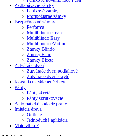
Zadlabávacie zámky
Panikové zámky
Protipožiarne zámky
Bezpečnostné zámky
Performa
Multiblindo classic
Multiblindo Easy
Multiblindo eMotion
Zámky Blindo
Zámky Fiam
Zámky Electa
Zatvárače dverí
Zatvárače dverí podlahové
Zatvárače dverí skryté
Kovania na sklenené dvere
Pánty
Pánty skryté
Pánty skrutkovacie
Automatické padacie prahy
Imitácia dreva
Odtiene
Jednoduchá aplikácia
Máte vlhko?