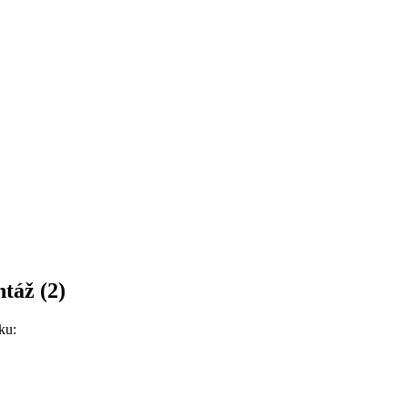
ntáž (2)
ku: