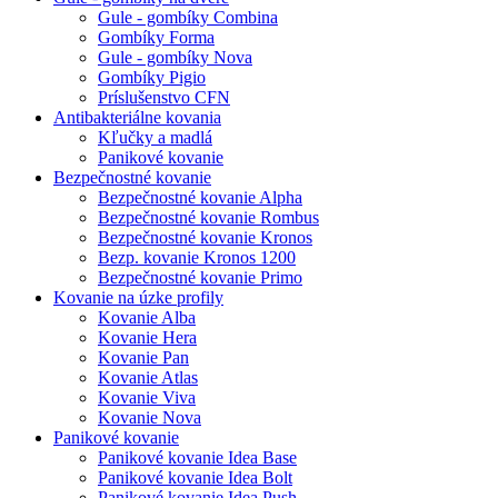
Gule - gombíky Combina
Gombíky Forma
Gule - gombíky Nova
Gombíky Pigio
Príslušenstvo CFN
Antibakteriálne kovania
Kľučky a madlá
Panikové kovanie
Bezpečnostné kovanie
Bezpečnostné kovanie Alpha
Bezpečnostné kovanie Rombus
Bezpečnostné kovanie Kronos
Bezp. kovanie Kronos 1200
Bezpečnostné kovanie Primo
Kovanie na úzke profily
Kovanie Alba
Kovanie Hera
Kovanie Pan
Kovanie Atlas
Kovanie Viva
Kovanie Nova
Panikové kovanie
Panikové kovanie Idea Base
Panikové kovanie Idea Bolt
Panikové kovanie Idea Push