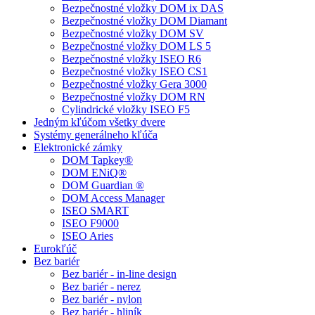
Bezpečnostné vložky DOM ix DAS
Bezpečnostné vložky DOM Diamant
Bezpečnostné vložky DOM SV
Bezpečnostné vložky DOM LS 5
Bezpečnostné vložky ISEO R6
Bezpečnostné vložky ISEO CS1
Bezpečnostné vložky Gera 3000
Bezpečnostné vložky DOM RN
Cylindrické vložky ISEO F5
Jedným kľúčom všetky dvere
Systémy generálneho kľúča
Elektronické zámky
DOM Tapkey®
DOM ENiQ®
DOM Guardian ®
DOM Access Manager
ISEO SMART
ISEO F9000
ISEO Aries
Eurokľúč
Bez bariér
Bez bariér - in-line design
Bez bariér - nerez
Bez bariér - nylon
Bez bariér - hliník