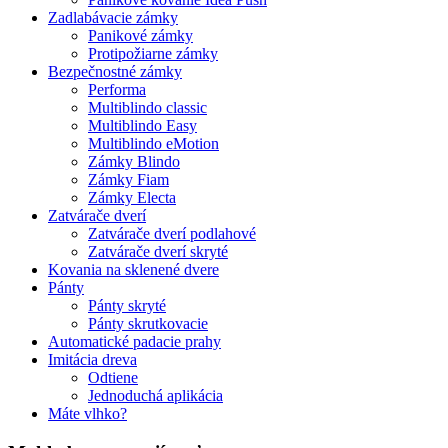
Zadlabávacie zámky
Panikové zámky
Protipožiarne zámky
Bezpečnostné zámky
Performa
Multiblindo classic
Multiblindo Easy
Multiblindo eMotion
Zámky Blindo
Zámky Fiam
Zámky Electa
Zatvárače dverí
Zatvárače dverí podlahové
Zatvárače dverí skryté
Kovania na sklenené dvere
Pánty
Pánty skryté
Pánty skrutkovacie
Automatické padacie prahy
Imitácia dreva
Odtiene
Jednoduchá aplikácia
Máte vlhko?