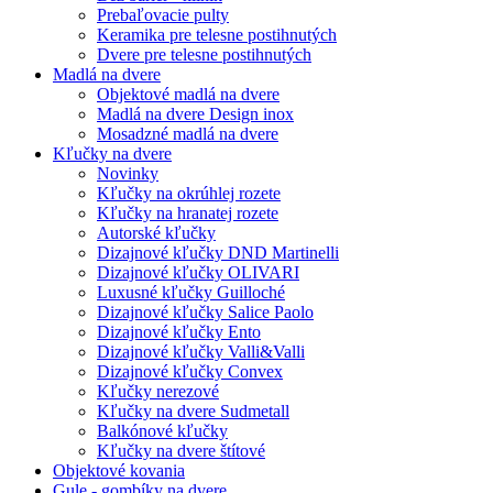
Prebaľovacie pulty
Keramika pre telesne postihnutých
Dvere pre telesne postihnutých
Madlá na dvere
Objektové madlá na dvere
Madlá na dvere Design inox
Mosadzné madlá na dvere
Kľučky na dvere
Novinky
Kľučky na okrúhlej rozete
Kľučky na hranatej rozete
Autorské kľučky
Dizajnové kľučky DND Martinelli
Dizajnové kľučky OLIVARI
Luxusné kľučky Guilloché
Dizajnové kľučky Salice Paolo
Dizajnové kľučky Ento
Dizajnové kľučky Valli&Valli
Dizajnové kľučky Convex
Kľučky nerezové
Kľučky na dvere Sudmetall
Balkónové kľučky
Kľučky na dvere štítové
Objektové kovania
Gule - gombíky na dvere