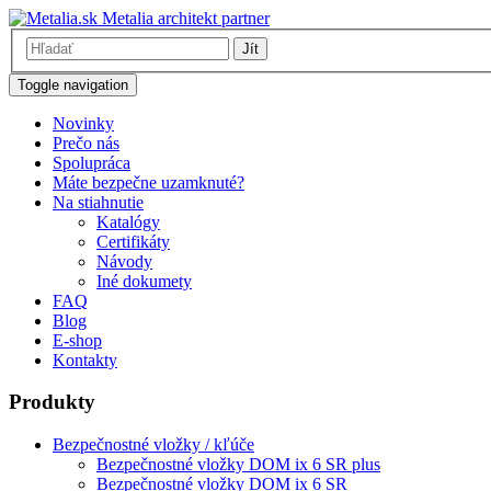
Metalia architekt partner
Jít
Toggle navigation
Novinky
Prečo nás
Spolupráca
Máte bezpečne uzamknuté?
Na stiahnutie
Katalógy
Certifikáty
Návody
Iné dokumety
FAQ
Blog
E-shop
Kontakty
Produkty
Bezpečnostné vložky / kľúče
Bezpečnostné vložky DOM ix 6 SR plus
Bezpečnostné vložky DOM ix 6 SR