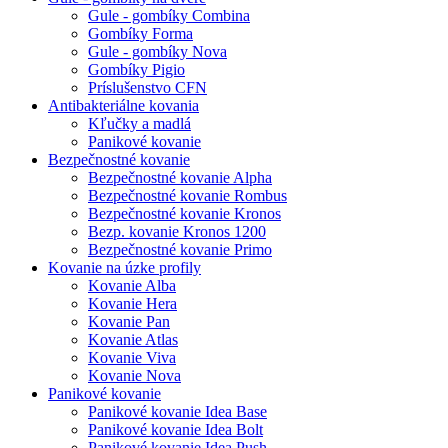
Gule - gombíky Combina
Gombíky Forma
Gule - gombíky Nova
Gombíky Pigio
Príslušenstvo CFN
Antibakteriálne kovania
Kľučky a madlá
Panikové kovanie
Bezpečnostné kovanie
Bezpečnostné kovanie Alpha
Bezpečnostné kovanie Rombus
Bezpečnostné kovanie Kronos
Bezp. kovanie Kronos 1200
Bezpečnostné kovanie Primo
Kovanie na úzke profily
Kovanie Alba
Kovanie Hera
Kovanie Pan
Kovanie Atlas
Kovanie Viva
Kovanie Nova
Panikové kovanie
Panikové kovanie Idea Base
Panikové kovanie Idea Bolt
Panikové kovanie Idea Push