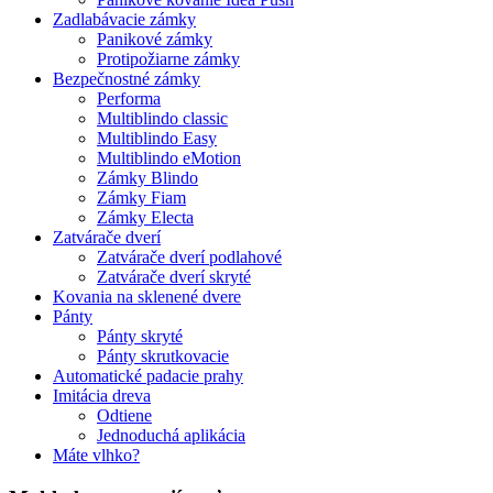
Zadlabávacie zámky
Panikové zámky
Protipožiarne zámky
Bezpečnostné zámky
Performa
Multiblindo classic
Multiblindo Easy
Multiblindo eMotion
Zámky Blindo
Zámky Fiam
Zámky Electa
Zatvárače dverí
Zatvárače dverí podlahové
Zatvárače dverí skryté
Kovania na sklenené dvere
Pánty
Pánty skryté
Pánty skrutkovacie
Automatické padacie prahy
Imitácia dreva
Odtiene
Jednoduchá aplikácia
Máte vlhko?