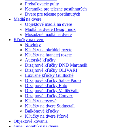
Prebaľovacie pulty
Keramika pre telesne postihnutých
Dvere pre telesne postihnutých
Madlá na dvere
Objektové madlá na dvere
Madlá na dvere Design inox
Mosadzné madlá na dvere
Kľučky na dvere
Novinky
Kľučky na okrúhlej rozete
Kľučky na hranatej rozete
Autorské kľučky
Dizajnové kľučky DND Martinelli
Dizajnové kľučky OLIVARI
Luxusné kľučky Guilloché
Dizajnové kľučky Salice Paolo
Dizajnové kľučky Ento
Dizajnové kľučky Valli&Valli
Dizajnové kľučky Convex
Kľučky nerezové
Kľučky na dvere Sudmetall
Balkónové kľučky
Kľučky na dvere štítové
Objektové kovania
Gule - gombíky na dvere