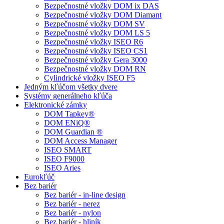
Bezpečnostné vložky DOM ix DAS
Bezpečnostné vložky DOM Diamant
Bezpečnostné vložky DOM SV
Bezpečnostné vložky DOM LS 5
Bezpečnostné vložky ISEO R6
Bezpečnostné vložky ISEO CS1
Bezpečnostné vložky Gera 3000
Bezpečnostné vložky DOM RN
Cylindrické vložky ISEO F5
Jedným kľúčom všetky dvere
Systémy generálneho kľúča
Elektronické zámky
DOM Tapkey®
DOM ENiQ®
DOM Guardian ®
DOM Access Manager
ISEO SMART
ISEO F9000
ISEO Aries
Eurokľúč
Bez bariér
Bez bariér - in-line design
Bez bariér - nerez
Bez bariér - nylon
Bez bariér - hliník