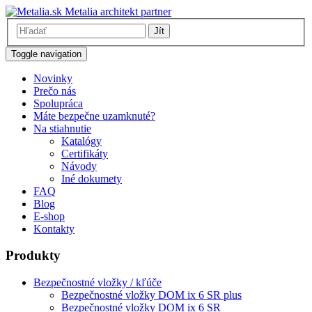
Metalia architekt partner
Jít
Toggle navigation
Novinky
Prečo nás
Spolupráca
Máte bezpečne uzamknuté?
Na stiahnutie
Katalógy
Certifikáty
Návody
Iné dokumety
FAQ
Blog
E-shop
Kontakty
Produkty
Bezpečnostné vložky / kľúče
Bezpečnostné vložky DOM ix 6 SR plus
Bezpečnostné vložky DOM ix 6 SR