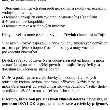
- Utesnenie pivničných stien proti nepekným a škodlivým účinkom
vodných priesakov.
- Ochrana vonkajších omietok pred (poškodením) šľahajúcim
dažďom vrátane krupobitia.
- Ochrana muriva a betónových kvádrov.
Kedykoľvek sa murivo stretne s vodou,
Drylok
chráni a skrášľuje.
Viac ako 45 rokov rešpektujú Drylok milióny amerických domácich
majstrov pre jeho schopnosť ochrániť steny a múry voči ich
poškodeniu vlhkosťou.
Drylok sa ľahko používa. Náter odoláva zásaditým látkam a môže
sa nanášať aj na mierne vlhký povrch, ale najlepšie výsledky sa
dosiahnu aplikáciou na suchý povrch.
Môže sa použiť priamo z plechovky a je dostupný v rôznych
odtieňoch: bielom, šedom, modrom a béžovom. Každá farba sa
môže ďalej upraviť do svetlých pastelových odtieňov. Všetky druhy
sa môžu nanášať štetcom, valčekom alebo sprejom.
Priestory, ktoré boli pre Vás kvôli vlhkosti doteraz nevyužité, sa
pomocou DRYLOK-u premenia na zdravé a esteticky príjemné.