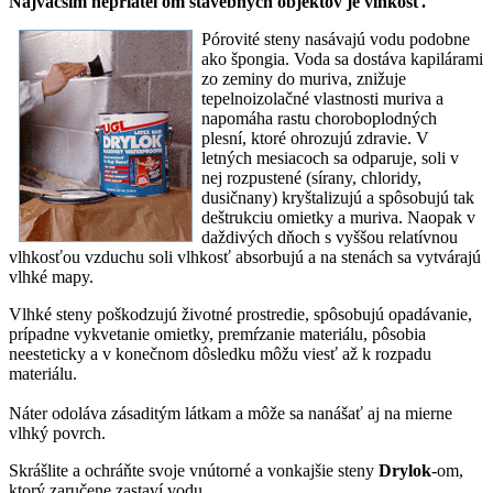
Najväčším nepriateľom stavebných objektov je vlhkosť.
Pórovité steny nasávajú vodu podobne
ako špongia. Voda sa dostáva kapilárami
zo zeminy do muriva, znižuje
tepelnoizolačné vlastnosti muriva a
napomáha rastu choroboplodných
plesní, ktoré ohrozujú zdravie. V
letných mesiacoch sa odparuje, soli v
nej rozpustené (sírany, chloridy,
dusičnany) kryštalizujú a spôsobujú tak
deštrukciu omietky a muriva. Naopak v
daždivých dňoch s vyššou relatívnou
vlhkosťou vzduchu soli vlhkosť absorbujú a na stenách sa vytvárajú
vlhké mapy.
Vlhké steny poškodzujú životné prostredie, spôsobujú opadávanie,
prípadne vykvetanie omietky, premŕzanie materiálu, pôsobia
neesteticky a v konečnom dôsledku môžu viesť až k rozpadu
materiálu.
Náter odoláva zásaditým látkam a môže sa nanášať aj na mierne
vlhký povrch.
Skrášlite a ochráňte svoje vnútorné a vonkajšie steny
Drylok
-om,
ktorý zaručene zastaví vodu.