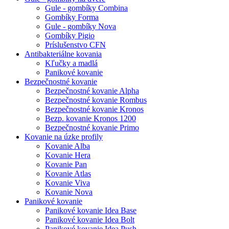
Gule - gombíky Combina
Gombíky Forma
Gule - gombíky Nova
Gombíky Pigio
Príslušenstvo CFN
Antibakteriálne kovania
Kľučky a madlá
Panikové kovanie
Bezpečnostné kovanie
Bezpečnostné kovanie Alpha
Bezpečnostné kovanie Rombus
Bezpečnostné kovanie Kronos
Bezp. kovanie Kronos 1200
Bezpečnostné kovanie Primo
Kovanie na úzke profily
Kovanie Alba
Kovanie Hera
Kovanie Pan
Kovanie Atlas
Kovanie Viva
Kovanie Nova
Panikové kovanie
Panikové kovanie Idea Base
Panikové kovanie Idea Bolt
Panikové kovanie Idea Push