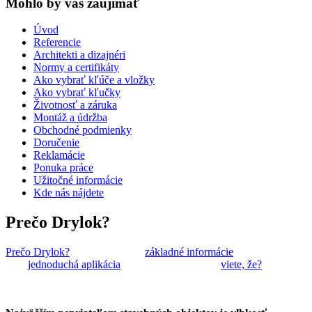
Mohlo by vas zaujímať
Úvod
Referencie
Architekti a dizajnéri
Normy a certifikáty
Ako vybrať kľúče a vložky
Ako vybrať kľučky
Životnosť a záruka
Montáž a údržba
Obchodné podmienky
Doručenie
Reklamácie
Ponuka práce
Užitočné informácie
Kde nás nájdete
Prečo Drylok?
Prečo Drylok?
základné informácie
jednoduchá aplikácia
viete, že?