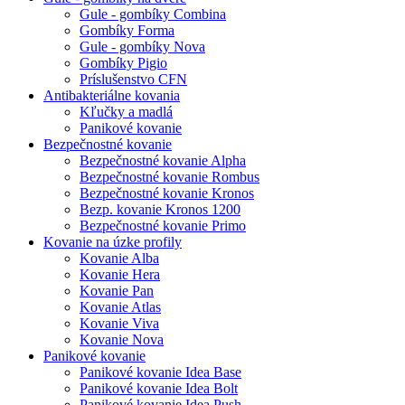
Gule - gombíky Combina
Gombíky Forma
Gule - gombíky Nova
Gombíky Pigio
Príslušenstvo CFN
Antibakteriálne kovania
Kľučky a madlá
Panikové kovanie
Bezpečnostné kovanie
Bezpečnostné kovanie Alpha
Bezpečnostné kovanie Rombus
Bezpečnostné kovanie Kronos
Bezp. kovanie Kronos 1200
Bezpečnostné kovanie Primo
Kovanie na úzke profily
Kovanie Alba
Kovanie Hera
Kovanie Pan
Kovanie Atlas
Kovanie Viva
Kovanie Nova
Panikové kovanie
Panikové kovanie Idea Base
Panikové kovanie Idea Bolt
Panikové kovanie Idea Push