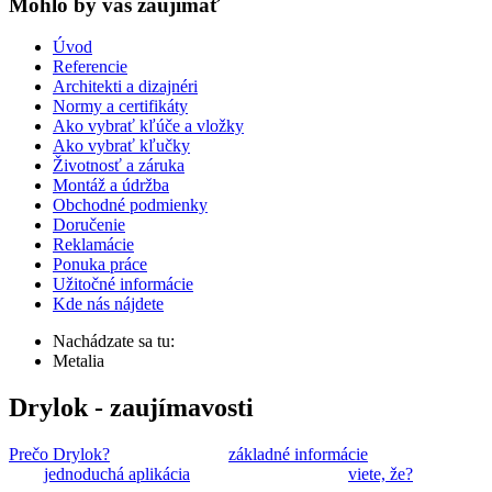
Mohlo by vas zaujímať
Úvod
Referencie
Architekti a dizajnéri
Normy a certifikáty
Ako vybrať kľúče a vložky
Ako vybrať kľučky
Životnosť a záruka
Montáž a údržba
Obchodné podmienky
Doručenie
Reklamácie
Ponuka práce
Užitočné informácie
Kde nás nájdete
Nachádzate sa tu:
Metalia
Drylok - zaujímavosti
Prečo Drylok?
základné informácie
jednoduchá aplikácia
viete, že?