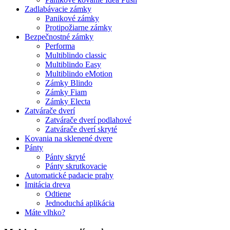
Zadlabávacie zámky
Panikové zámky
Protipožiarne zámky
Bezpečnostné zámky
Performa
Multiblindo classic
Multiblindo Easy
Multiblindo eMotion
Zámky Blindo
Zámky Fiam
Zámky Electa
Zatvárače dverí
Zatvárače dverí podlahové
Zatvárače dverí skryté
Kovania na sklenené dvere
Pánty
Pánty skryté
Pánty skrutkovacie
Automatické padacie prahy
Imitácia dreva
Odtiene
Jednoduchá aplikácia
Máte vlhko?