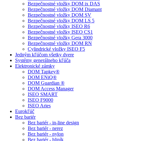
Bezpečnostné vložky DOM ix DAS
Bezpečnostné vložky DOM Diamant
Bezpečnostné vložky DOM SV
Bezpečnostné vložky DOM LS 5
Bezpečnostné vložky ISEO R6
Bezpečnostné vložky ISEO CS1
Bezpečnostné vložky Gera 3000
Bezpečnostné vložky DOM RN
Cylindrické vložky ISEO F5
Jedným kľúčom všetky dvere
Systémy generálneho kľúča
Elektronické zámky
DOM Tapkey®
DOM ENiQ®
DOM Guardian ®
DOM Access Manager
ISEO SMART
ISEO F9000
ISEO Aries
Eurokľúč
Bez bariér
Bez bariér - in-line design
Bez bariér - nerez
Bez bariér - nylon
Bez bariér - hliník