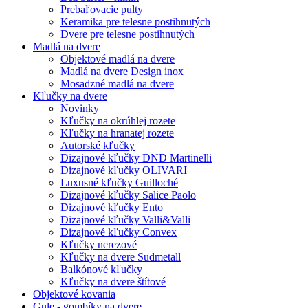
Prebaľovacie pulty
Keramika pre telesne postihnutých
Dvere pre telesne postihnutých
Madlá na dvere
Objektové madlá na dvere
Madlá na dvere Design inox
Mosadzné madlá na dvere
Kľučky na dvere
Novinky
Kľučky na okrúhlej rozete
Kľučky na hranatej rozete
Autorské kľučky
Dizajnové kľučky DND Martinelli
Dizajnové kľučky OLIVARI
Luxusné kľučky Guilloché
Dizajnové kľučky Salice Paolo
Dizajnové kľučky Ento
Dizajnové kľučky Valli&Valli
Dizajnové kľučky Convex
Kľučky nerezové
Kľučky na dvere Sudmetall
Balkónové kľučky
Kľučky na dvere štítové
Objektové kovania
Gule - gombíky na dvere