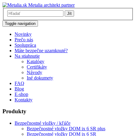
Metalia architekt partner
Jít
Toggle navigation
Novinky
Prečo nás
Spolupráca
Máte bezpečne uzamknuté?
Na stiahnutie
Katalógy
Certifikáty
Návody
Iné dokumety
FAQ
Blog
E-shop
Kontakty
Produkty
Bezpečnostné vložky / kľúče
Bezpečnostné vložky DOM ix 6 SR plus
Bezpečnostné vložky DOM ix 6 SR