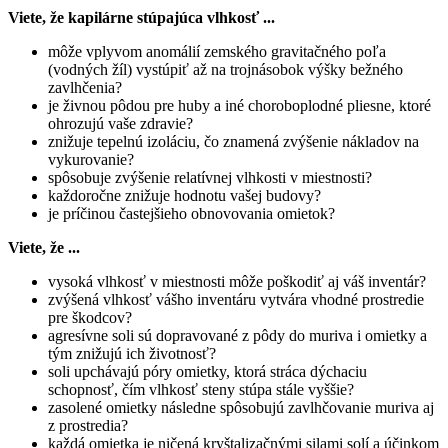
Viete, že kapilárne stúpajúca vlhkosť ...
môže vplyvom anomálií zemského gravitačného poľa
(vodných žíl) vystúpiť až na trojnásobok výšky bežného
zavlhčenia?
je živnou pôdou pre huby a iné choroboplodné pliesne, ktoré
ohrozujú vaše zdravie?
znižuje tepelnú izoláciu, čo znamená zvýšenie nákladov na
vykurovanie?
spôsobuje zvýšenie relatívnej vlhkosti v miestnosti?
každoročne znižuje hodnotu vašej budovy?
je príčinou častejšieho obnovovania omietok?
Viete, že ...
vysoká vlhkosť v miestnosti môže poškodiť aj váš inventár?
zvýšená vlhkosť vášho inventáru vytvára vhodné prostredie
pre škodcov?
agresívne soli sú dopravované z pôdy do muriva i omietky a
tým znižujú ich životnosť?
soli upchávajú póry omietky, ktorá stráca dýchaciu
schopnosť, čím vlhkosť steny stúpa stále vyššie?
zasolené omietky následne spôsobujú zavlhčovanie muriva aj
z prostredia?
každá omietka je ničená kryštalizačnými silami solí a účinkom