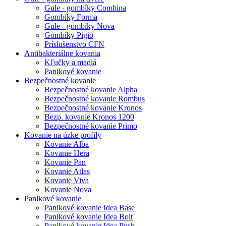
Gule - gombíky Combina
Gombíky Forma
Gule - gombíky Nova
Gombíky Pigio
Príslušenstvo CFN
Antibakteriálne kovania
Kľučky a madlá
Panikové kovanie
Bezpečnostné kovanie
Bezpečnostné kovanie Alpha
Bezpečnostné kovanie Rombus
Bezpečnostné kovanie Kronos
Bezp. kovanie Kronos 1200
Bezpečnostné kovanie Primo
Kovanie na úzke profily
Kovanie Alba
Kovanie Hera
Kovanie Pan
Kovanie Atlas
Kovanie Viva
Kovanie Nova
Panikové kovanie
Panikové kovanie Idea Base
Panikové kovanie Idea Bolt
Panikové kovanie Idea Push