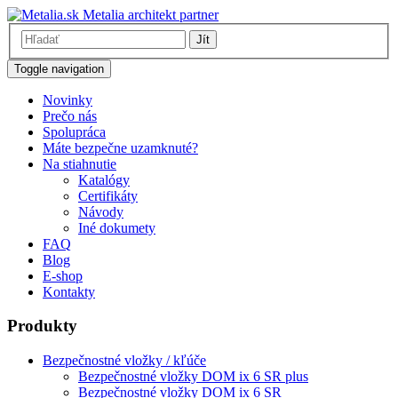
Metalia architekt partner
Jít
Toggle navigation
Novinky
Prečo nás
Spolupráca
Máte bezpečne uzamknuté?
Na stiahnutie
Katalógy
Certifikáty
Návody
Iné dokumety
FAQ
Blog
E-shop
Kontakty
Produkty
Bezpečnostné vložky / kľúče
Bezpečnostné vložky DOM ix 6 SR plus
Bezpečnostné vložky DOM ix 6 SR