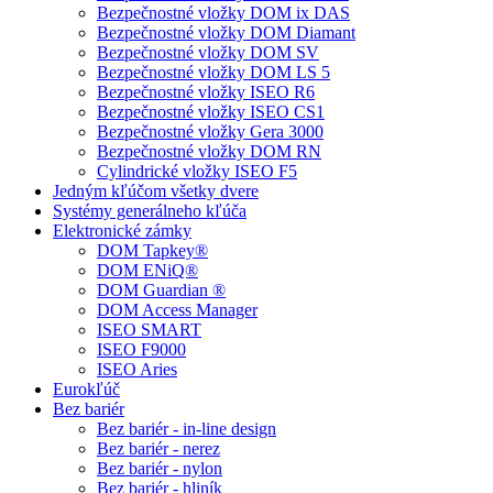
Bezpečnostné vložky DOM ix DAS
Bezpečnostné vložky DOM Diamant
Bezpečnostné vložky DOM SV
Bezpečnostné vložky DOM LS 5
Bezpečnostné vložky ISEO R6
Bezpečnostné vložky ISEO CS1
Bezpečnostné vložky Gera 3000
Bezpečnostné vložky DOM RN
Cylindrické vložky ISEO F5
Jedným kľúčom všetky dvere
Systémy generálneho kľúča
Elektronické zámky
DOM Tapkey®
DOM ENiQ®
DOM Guardian ®
DOM Access Manager
ISEO SMART
ISEO F9000
ISEO Aries
Eurokľúč
Bez bariér
Bez bariér - in-line design
Bez bariér - nerez
Bez bariér - nylon
Bez bariér - hliník