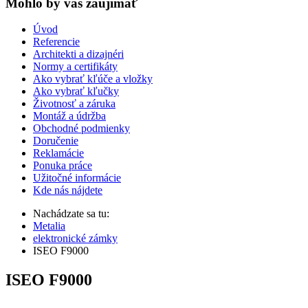
Mohlo by vas zaujímať
Úvod
Referencie
Architekti a dizajnéri
Normy a certifikáty
Ako vybrať kľúče a vložky
Ako vybrať kľučky
Životnosť a záruka
Montáž a údržba
Obchodné podmienky
Doručenie
Reklamácie
Ponuka práce
Užitočné informácie
Kde nás nájdete
Nachádzate sa tu:
Metalia
elektronické zámky
ISEO F9000
ISEO F9000