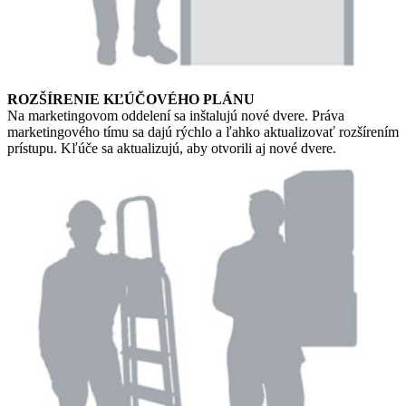
ROZŠÍRENIE KĽÚČOVÉHO PLÁNU
Na marketingovom oddelení sa inštalujú nové dvere. Práva
marketingového tímu sa dajú rýchlo a ľahko aktualizovať rozšírením
prístupu. Kľúče sa aktualizujú, aby otvorili aj nové dvere.