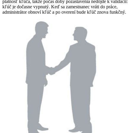
platnosť kľúča, takže počas doby pozastavenia nedôjde k validácii:
kľúč je dočasne vypnutý. Keď sa zamestnanec vráti do práce,
administrátor obnoví kľúč a po overení bude kľúč znova funkčný.