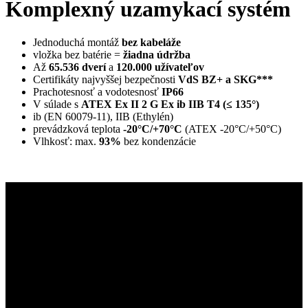
Komplexný uzamykací systém
Jednoduchá montáž
bez kabeláže
vložka bez batérie =
žiadna údržba
Až
65.536 dverí
a
120.000 užívateľov
Certifikáty najvyššej bezpečnosti
VdS BZ+ a SKG***
Prachotesnosť a vodotesnosť
IP66
V súlade s
ATEX Ex II 2 G Ex ib IIB T4 (≤ 135°)
ib (EN 60079-11), IIB (Ethylén)
prevádzková teplota
-20°C/+70°C
(ATEX -20°C/+50°C)
Vlhkosť: max.
93%
bez kondenzácie