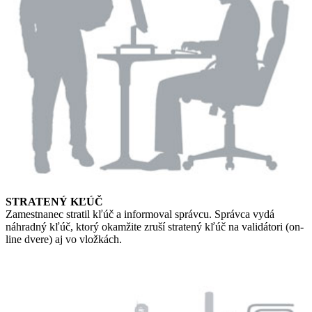
STRATENÝ KĽÚČ
Zamestnanec stratil kľúč a informoval správcu. Správca vydá
náhradný kľúč, ktorý okamžite zruší stratený kľúč na validátori (on-
line dvere) aj vo vložkách.