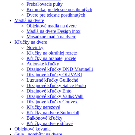
Prebaľovacie pulty
Keramika pre telesne postihnutých
Dvere pre telesne postihnutých
Madlá na dvere
Objektové madlá na dvere
Madlá na dvere Design inox
Mosadzné madlá na dvere
Kľučky na dvere
Novinky
Kľučky na okrúhlej rozete
Kľučky na hranatej rozete
Autorské kľučky
Dizajnové kľučky DND Martinelli
Dizajnové kľučky OLIVARI
Luxusné kľučky Guilloché
Dizajnové kľučky Salice Paolo
Dizajnové kľučky Ento
Dizajnové kľučky Valli&Valli
Dizajnové kľučky Convex
Kľučky nerezové
Kľučky na dvere Sudmetall
Balkónové kľučky
Kľučky na dvere štítové
Objektové kovania
Gule - gombíky na dvere