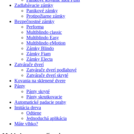
Zadlabávacie zámky
Panikové zámky
Protipožiarne zámky
Bezpečnostné zámky
Performa
Multiblindo classic
Multiblindo Easy
Multiblindo eMotion
Zámky Blindo
Zámky Fiam
Zámky Electa
Zatvárače dverí
Zatvárače dverí podlahové
Zatvárače dverí skryté
Kovania na sklenené dvere
Pánty
Pánty skryté
Pánty skrutkovacie
Automatické padacie prahy
Imitácia dreva
Odtiene
Jednoduchá aplikácia
Máte vlhko?