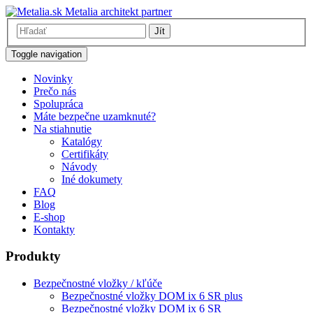
Metalia architekt partner
Jít
Toggle navigation
Novinky
Prečo nás
Spolupráca
Máte bezpečne uzamknuté?
Na stiahnutie
Katalógy
Certifikáty
Návody
Iné dokumety
FAQ
Blog
E-shop
Kontakty
Produkty
Bezpečnostné vložky / kľúče
Bezpečnostné vložky DOM ix 6 SR plus
Bezpečnostné vložky DOM ix 6 SR