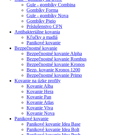
Gule - gombíky Combina
Gombíky Forma
Gule - gombíky Nova
Gombíky Pigio
Príslušenstvo CFN
Antibakteriálne kovania
Kľučky a madlá
Panikové kovanie
Bezpečnostné kovanie
Bezpečnostné kovanie Alpha
Bezpečnostné kovanie Rombus
Bezpečnostné kovanie Kronos
Bezp. kovanie Kronos 1200
Bezpečnostné kovanie Primo
Kovanie na úzke profily
Kovanie Alba
Kovanie Hera
Kovanie Pan
Kovanie Atlas
Kovanie Viva
Kovanie Nova
Panikové kovanie
Panikové kovanie Idea Base
Panikové kovanie Idea Bolt
Panikové kovanie Idea Push