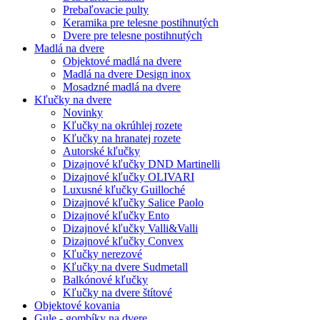
Prebaľovacie pulty
Keramika pre telesne postihnutých
Dvere pre telesne postihnutých
Madlá na dvere
Objektové madlá na dvere
Madlá na dvere Design inox
Mosadzné madlá na dvere
Kľučky na dvere
Novinky
Kľučky na okrúhlej rozete
Kľučky na hranatej rozete
Autorské kľučky
Dizajnové kľučky DND Martinelli
Dizajnové kľučky OLIVARI
Luxusné kľučky Guilloché
Dizajnové kľučky Salice Paolo
Dizajnové kľučky Ento
Dizajnové kľučky Valli&Valli
Dizajnové kľučky Convex
Kľučky nerezové
Kľučky na dvere Sudmetall
Balkónové kľučky
Kľučky na dvere štítové
Objektové kovania
Gule - gombíky na dvere