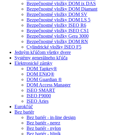
Bezpečnostné vložky DOM ix DAS
Bezpečnostné vložky DOM Diamant
Bezpečnostné vložky DOM SV
Bezpečnostné vložky DOM LS 5
Bezpečnostné vložky ISEO R6
Bezpečnostné vložky ISEO CS1
Bezpečnostné vložky Gera 3000
Bezpečnostné vložky DOM RN
Cylindrické vložky ISEO F5
Jedným kľúčom všetky dvere
Systémy generálneho kľúča
Elektronické zámky
DOM Tapkey®
DOM ENiQ®
DOM Guardian ®
DOM Access Manager
ISEO SMART
ISEO F9000
ISEO Aries
Eurokľúč
Bez bariér
Bez bariér - in-line design
Bez bariér - nerez
Bez bariér - nylon
Bez bariér - hliník