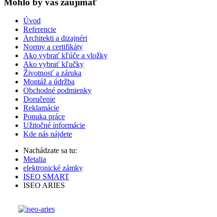
Mohlo by vas zaujímať
Úvod
Referencie
Architekti a dizajnéri
Normy a certifikáty
Ako vybrať kľúče a vložky
Ako vybrať kľučky
Životnosť a záruka
Montáž a údržba
Obchodné podmienky
Doručenie
Reklamácie
Ponuka práce
Užitočné informácie
Kde nás nájdete
Nachádzate sa tu:
Metalia
elektronické zámky
ISEO SMART
ISEO ARIES