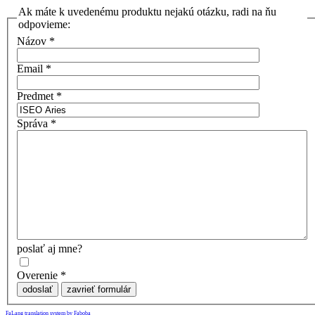
Ak máte k uvedenému produktu nejakú otázku, radi na ňu
odpovieme:
Názov
*
Email
*
Predmet
*
Správa
*
poslať aj mne?
Overenie
*
odoslať
zavrieť formulár
FaLang translation system by Faboba