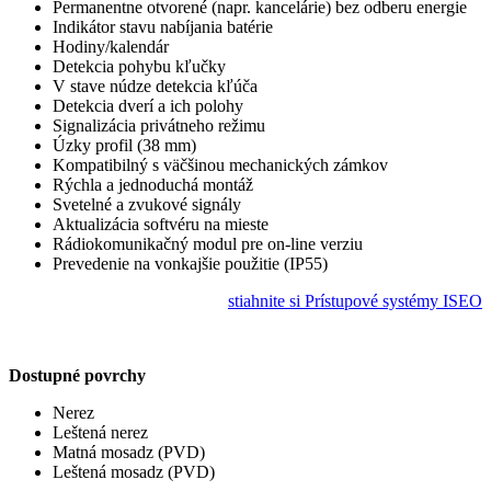
Permanentne otvorené (napr. kancelárie) bez odberu energie
Indikátor stavu nabíjania batérie
Hodiny/kalendár
Detekcia pohybu kľučky
V stave núdze detekcia kľúča
Detekcia dverí a ich polohy
Signalizácia privátneho režimu
Úzky profil (38 mm)
Kompatibilný s väčšinou mechanických zámkov
Rýchla a jednoduchá montáž
Svetelné a zvukové signály
Aktualizácia softvéru na mieste
Rádiokomunikačný modul pre on-line verziu
Prevedenie na vonkajšie použitie (IP55)
stiahnite si Prístupové systémy ISEO
Dostupné povrchy
Nerez
Leštená nerez
Matná mosadz (PVD)
Leštená mosadz (PVD)