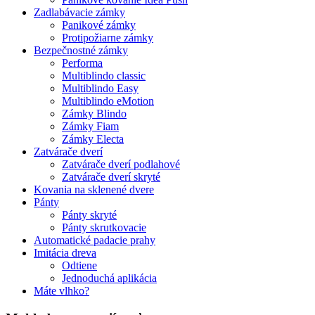
Zadlabávacie zámky
Panikové zámky
Protipožiarne zámky
Bezpečnostné zámky
Performa
Multiblindo classic
Multiblindo Easy
Multiblindo eMotion
Zámky Blindo
Zámky Fiam
Zámky Electa
Zatvárače dverí
Zatvárače dverí podlahové
Zatvárače dverí skryté
Kovania na sklenené dvere
Pánty
Pánty skryté
Pánty skrutkovacie
Automatické padacie prahy
Imitácia dreva
Odtiene
Jednoduchá aplikácia
Máte vlhko?