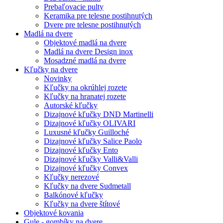
Prebaľovacie pulty
Keramika pre telesne postihnutých
Dvere pre telesne postihnutých
Madlá na dvere
Objektové madlá na dvere
Madlá na dvere Design inox
Mosadzné madlá na dvere
Kľučky na dvere
Novinky
Kľučky na okrúhlej rozete
Kľučky na hranatej rozete
Autorské kľučky
Dizajnové kľučky DND Martinelli
Dizajnové kľučky OLIVARI
Luxusné kľučky Guilloché
Dizajnové kľučky Salice Paolo
Dizajnové kľučky Ento
Dizajnové kľučky Valli&Valli
Dizajnové kľučky Convex
Kľučky nerezové
Kľučky na dvere Sudmetall
Balkónové kľučky
Kľučky na dvere štítové
Objektové kovania
Gule - gombíky na dvere