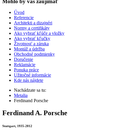
Mohlo by vas zaujímať
Úvod
Referencie
Architekti a dizajnéri
Normy a certifikáty
Ako vybrať kľúče a vložky
Ako vybrať kľučky
Životnosť a záruka
Montáž a údržba
Obchodné podmienky
Doručenie
Reklamácie
Ponuka práce
Užitočné informácie
Kde nás nájdete
Nachádzate sa tu:
Metalia
Ferdinand Porsche
Ferdinand A. Porsche
Stuttgart, 1935-2012