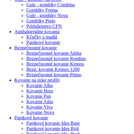
Gule - gombíky Combina
Gombíky Forma
Gule - gombíky Nova
Gombíky Pigio
Príslušenstvo CFN
Antibakteriálne kovania
Kľučky a madlá
Panikové kovanie
Bezpečnostné kovanie
Bezpečnostné kovanie Alpha
Bezpečnostné kovanie Rombus
Bezpečnostné kovanie Kronos
Bezp. kovanie Kronos 1200
Bezpečnostné kovanie Primo
Kovanie na úzke profily
Kovanie Alba
Kovanie Hera
Kovanie Pan
Kovanie Atlas
Kovanie Viva
Kovanie Nova
Panikové kovanie
Panikové kovanie Idea Base
Panikové kovanie Idea Bolt
Panikové kovanie Idea Push