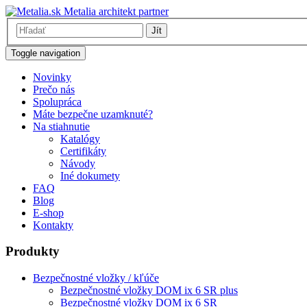
Metalia architekt partner
Jít
Toggle navigation
Novinky
Prečo nás
Spolupráca
Máte bezpečne uzamknuté?
Na stiahnutie
Katalógy
Certifikáty
Návody
Iné dokumety
FAQ
Blog
E-shop
Kontakty
Produkty
Bezpečnostné vložky / kľúče
Bezpečnostné vložky DOM ix 6 SR plus
Bezpečnostné vložky DOM ix 6 SR