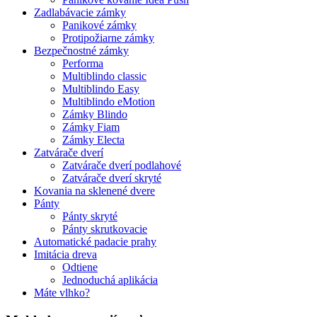
Zadlabávacie zámky
Panikové zámky
Protipožiarne zámky
Bezpečnostné zámky
Performa
Multiblindo classic
Multiblindo Easy
Multiblindo eMotion
Zámky Blindo
Zámky Fiam
Zámky Electa
Zatvárače dverí
Zatvárače dverí podlahové
Zatvárače dverí skryté
Kovania na sklenené dvere
Pánty
Pánty skryté
Pánty skrutkovacie
Automatické padacie prahy
Imitácia dreva
Odtiene
Jednoduchá aplikácia
Máte vlhko?