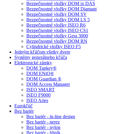
Bezpečnostné vložky DOM ix DAS
Bezpečnostné vložky DOM Diamant
Bezpečnostné vložky DOM SV
Bezpečnostné vložky DOM LS 5
Bezpečnostné vložky ISEO R6
Bezpečnostné vložky ISEO CS1
Bezpečnostné vložky Gera 3000
Bezpečnostné vložky DOM RN
Cylindrické vložky ISEO F5
Jedným kľúčom všetky dvere
Systémy generálneho kľúča
Elektronické zámky
DOM Tapkey®
DOM ENiQ®
DOM Guardian ®
DOM Access Manager
ISEO SMART
ISEO F9000
ISEO Aries
Eurokľúč
Bez bariér
Bez bariér - in-line design
Bez bariér - nerez
Bez bariér - nylon
Bez bariér - hliník