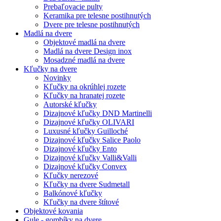
Prebaľovacie pulty
Keramika pre telesne postihnutých
Dvere pre telesne postihnutých
Madlá na dvere
Objektové madlá na dvere
Madlá na dvere Design inox
Mosadzné madlá na dvere
Kľučky na dvere
Novinky
Kľučky na okrúhlej rozete
Kľučky na hranatej rozete
Autorské kľučky
Dizajnové kľučky DND Martinelli
Dizajnové kľučky OLIVARI
Luxusné kľučky Guilloché
Dizajnové kľučky Salice Paolo
Dizajnové kľučky Ento
Dizajnové kľučky Valli&Valli
Dizajnové kľučky Convex
Kľučky nerezové
Kľučky na dvere Sudmetall
Balkónové kľučky
Kľučky na dvere štítové
Objektové kovania
Gule - gombíky na dvere