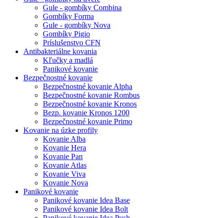
Gule - gombíky Combina
Gombíky Forma
Gule - gombíky Nova
Gombíky Pigio
Príslušenstvo CFN
Antibakteriálne kovania
Kľučky a madlá
Panikové kovanie
Bezpečnostné kovanie
Bezpečnostné kovanie Alpha
Bezpečnostné kovanie Rombus
Bezpečnostné kovanie Kronos
Bezp. kovanie Kronos 1200
Bezpečnostné kovanie Primo
Kovanie na úzke profily
Kovanie Alba
Kovanie Hera
Kovanie Pan
Kovanie Atlas
Kovanie Viva
Kovanie Nova
Panikové kovanie
Panikové kovanie Idea Base
Panikové kovanie Idea Bolt
Panikové kovanie Idea Push