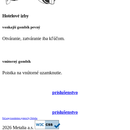
Hotelové izby
vonkajší gombík pevný
Otváranie, zatváranie iba kľúčom.
vnútorný gombík
Poistka na vnútorné uzamknutie.
príslušenstvo
príslušenstvo
FaLang translation system by Faboba
2026 Metalia a.s.