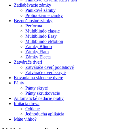
Zadlabávacie zámky
Panikové zámky
Protipožiarne zámky
Bezpečnostné zámky
Performa
Multiblindo classic
Multiblindo Easy
Multiblindo eMotion
Zámky Blindo
Zámky Fiam
Zámky Electa
Zatvárače dverí
Zatvárače dverí podlahové
Zatvárače dverí skryté
Kovania na sklenené dvere
Pánty
Pánty skryté
Pánty skrutkovacie
Automatické padacie prahy
Imitácia dreva
Odtiene
Jednoduchá aplikácia
Máte vlhko?