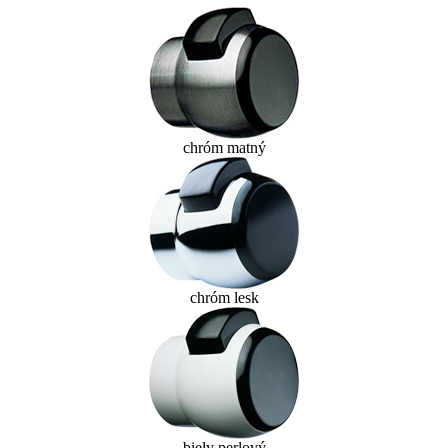
chróm matný
chróm lesk
biely perlový