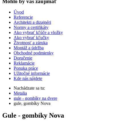
Mohlo by vas zaujímať
Úvod
Referencie
Architekti a dizajnéri
Normy a certifikáty
Ako vybrať kľúče a vložky
Ako vybrať kľučky
Životnosť a záruka
Montáž a údržba
Obchodné podmienky
Doručenie
Reklamácie
Ponuka práce
Užitočné informácie
Kde nás nájdete
Nachádzate sa tu:
Metalia
gule - gombíky na dvere
gule, gombíky Nova
Gule - gombíky Nova