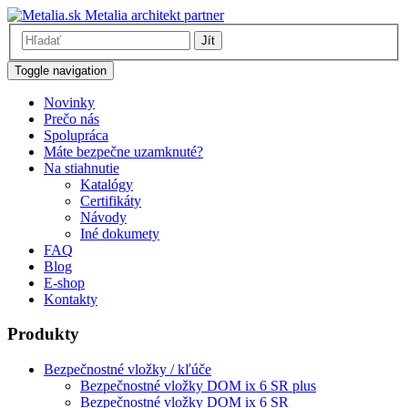
Metalia architekt partner
Jít
Toggle navigation
Novinky
Prečo nás
Spolupráca
Máte bezpečne uzamknuté?
Na stiahnutie
Katalógy
Certifikáty
Návody
Iné dokumety
FAQ
Blog
E-shop
Kontakty
Produkty
Bezpečnostné vložky / kľúče
Bezpečnostné vložky DOM ix 6 SR plus
Bezpečnostné vložky DOM ix 6 SR