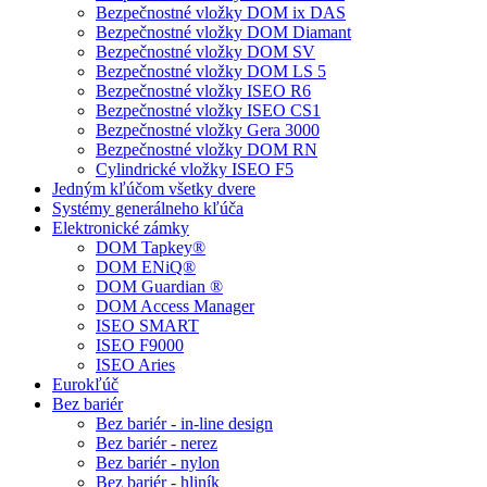
Bezpečnostné vložky DOM ix DAS
Bezpečnostné vložky DOM Diamant
Bezpečnostné vložky DOM SV
Bezpečnostné vložky DOM LS 5
Bezpečnostné vložky ISEO R6
Bezpečnostné vložky ISEO CS1
Bezpečnostné vložky Gera 3000
Bezpečnostné vložky DOM RN
Cylindrické vložky ISEO F5
Jedným kľúčom všetky dvere
Systémy generálneho kľúča
Elektronické zámky
DOM Tapkey®
DOM ENiQ®
DOM Guardian ®
DOM Access Manager
ISEO SMART
ISEO F9000
ISEO Aries
Eurokľúč
Bez bariér
Bez bariér - in-line design
Bez bariér - nerez
Bez bariér - nylon
Bez bariér - hliník