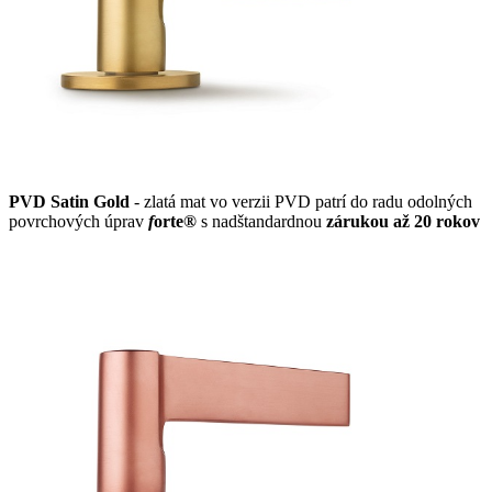
PVD Satin Gold
- zlatá mat vo verzii PVD patrí do radu odolných
povrchových úprav
f
orte®
s nadštandardnou
zárukou až 20 rokov