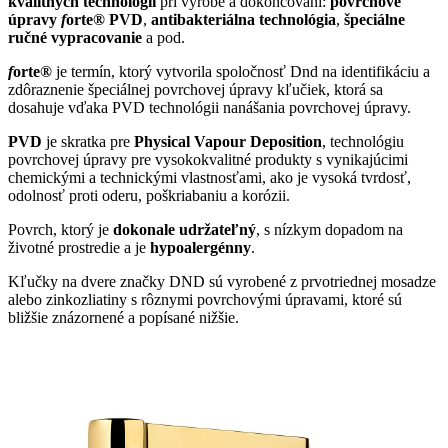
kvalitných technológií
pri výrobe a dokončovaní:
povrchové
úpravy
f
orte® PVD
,
antibakteriálna technológia
,
špeciálne
ručné vypracovanie
a pod.
f
orte®
je termín, ktorý vytvorila spoločnosť Dnd na identifikáciu a
zdôraznenie špeciálnej povrchovej úpravy kľučiek, ktorá sa
dosahuje vďaka PVD technológii nanášania povrchovej úpravy.
PVD
je
s
kratka pre
Physical Vapour Deposition
, technológiu
povrchovej úpravy pre vysokokvalitné produkty s vynikajúcimi
chemickými a technickými vlastnosťami, ako je vysoká tvrdosť,
odolnosť proti oderu, poškriabaniu a korózii.
Povrch, ktorý je
dokonale udržateľný
, s nízkym dopadom na
životné prostredie a je
hypoalergénny
.
Kľučky na dvere značky DND sú vyrobené z prvotriednej mosadze
alebo zinkozliatiny s rôznymi povrchovými úpravami, ktoré sú
bližšie znázornené a popísané nižšie.