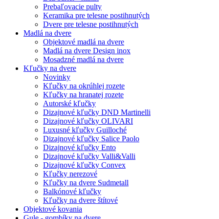
Prebaľovacie pulty
Keramika pre telesne postihnutých
Dvere pre telesne postihnutých
Madlá na dvere
Objektové madlá na dvere
Madlá na dvere Design inox
Mosadzné madlá na dvere
Kľučky na dvere
Novinky
Kľučky na okrúhlej rozete
Kľučky na hranatej rozete
Autorské kľučky
Dizajnové kľučky DND Martinelli
Dizajnové kľučky OLIVARI
Luxusné kľučky Guilloché
Dizajnové kľučky Salice Paolo
Dizajnové kľučky Ento
Dizajnové kľučky Valli&Valli
Dizajnové kľučky Convex
Kľučky nerezové
Kľučky na dvere Sudmetall
Balkónové kľučky
Kľučky na dvere štítové
Objektové kovania
Gule - gombíky na dvere