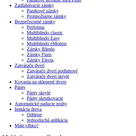
Zadlabávacie zámky
Panikové zámky
Protipožiarne zámky
Bezpečnostné zámky
Performa
Multiblindo classic
Multiblindo Easy
Multiblindo eMotion
Zámky Blindo
Zámky Fiam
Zámky Electa
Zatvárače dverí
Zatvárače dverí podlahové
Zatvárače dverí skryté
Kovania na sklenené dvere
Pánty
Pánty skryté
Pánty skrutkovacie
Automatické padacie prahy
Imitácia dreva
Odtiene
Jednoduchá aplikácia
Máte vlhko?