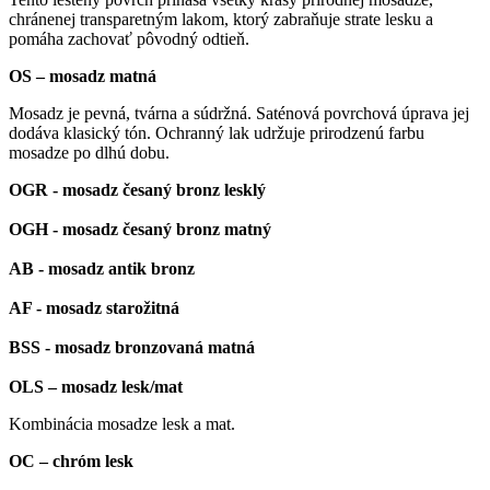
chránenej transparetným lakom, ktorý zabraňuje strate lesku a
pomáha zachovať pôvodný odtieň.
OS – mosadz matná
Mosadz je pevná, tvárna a súdržná. Saténová povrchová úprava jej
dodáva klasický tón. Ochranný lak udržuje prirodzenú farbu
mosadze po dlhú dobu.
OGR - mosadz česaný bronz lesklý
OGH - mosadz česaný bronz matný
AB - mosadz antik bronz
AF - mosadz starožitná
BSS - mosadz bronzovaná matná
OLS – mosadz lesk/mat
Kombinácia mosadze lesk a mat.
OC – chróm lesk