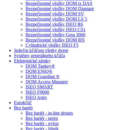
Bezpečnostné vložky DOM ix DAS
Bezpečnostné vložky DOM Diamant
Bezpečnostné vložky DOM SV
Bezpečnostné vložky DOM LS 5
Bezpečnostné vložky ISEO R6
Bezpečnostné vložky ISEO CS1
Bezpečnostné vložky Gera 3000
Bezpečnostné vložky DOM RN
Cylindrické vložky ISEO F5
Jedným kľúčom všetky dvere
Systémy generálneho kľúča
Elektronické zámky
DOM Tapkey®
DOM ENiQ®
DOM Guardian ®
DOM Access Manager
ISEO SMART
ISEO F9000
ISEO Aries
Eurokľúč
Bez bariér
Bez bariér - in-line design
Bez bariér - nerez
Bez bariér - nylon
Bez bariér - hliník