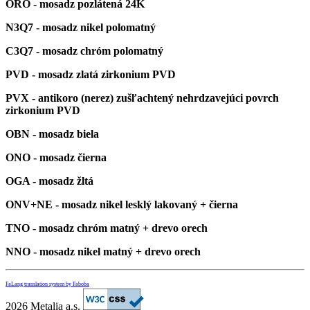
ORO - mosadz pozlátená 24K
N3Q7 - mosadz nikel polomatný
C3Q7 - mosadz chróm polomatný
PVD - mosadz zlatá
zirkonium
PVD
PVX - antikoro (nerez) zušľachtený nehrdzavejúci povrch
zirkonium PVD
OBN - mosadz biela
ONO - mosadz čierna
OGA - mosadz žltá
ONV+NE -
mosadz nikel lesklý lakovaný
+ čierna
TNO - mosadz chróm matný + drevo orech
NNO
- mosadz nikel matný + drevo orech
FaLang translation system by Faboba
2026 Metalia a.s.