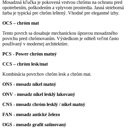
Mosadzná kľučka je pokovená vrstvou chrómu na ochranu pred
opotrebením, poškodením a vplyvom prostredia. Jasná strieborná
farba je typická pre chróm leštený. Vhodné pre elegantné izby.
OCS – chróm mat
Tento povrch sa dosahuje mechanickou úpravou mosadzného
povrchu pred chrómovaním. Výsledkom je odtieň veľmi často
používaný v modernej architektúre.
PCS - Power chróm matný
CCS – chróm lesk/mat
Kombinácia povrchov chróm lesk a chróm mat.
ONS - mosadz nikel matný
ONV - mosadz nikel lesklý lakovaný
CNS - mosadz chróm lesklý / nikel matný
FAN - mosadz antické železo
OGS - mosadz grafit satinovaný