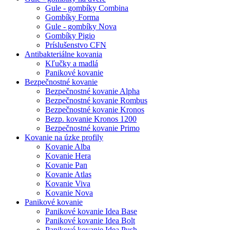
Gule - gombíky Combina
Gombíky Forma
Gule - gombíky Nova
Gombíky Pigio
Príslušenstvo CFN
Antibakteriálne kovania
Kľučky a madlá
Panikové kovanie
Bezpečnostné kovanie
Bezpečnostné kovanie Alpha
Bezpečnostné kovanie Rombus
Bezpečnostné kovanie Kronos
Bezp. kovanie Kronos 1200
Bezpečnostné kovanie Primo
Kovanie na úzke profily
Kovanie Alba
Kovanie Hera
Kovanie Pan
Kovanie Atlas
Kovanie Viva
Kovanie Nova
Panikové kovanie
Panikové kovanie Idea Base
Panikové kovanie Idea Bolt
Panikové kovanie Idea Push