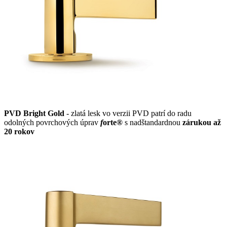
PVD Bright Gold
- zlatá lesk vo verzii PVD patrí do radu
odolných povrchových úprav
f
orte®
s nadštandardnou
zárukou až
20 rokov