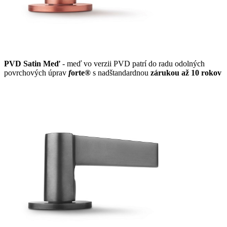
PVD Satin Meď
- meď vo verzii PVD patrí do radu odolných
povrchových úprav
f
orte®
s nadštandardnou
zárukou až 10 rokov