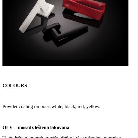
COLOURS
Powder coating on brass:white, black, red, yellow.
OLV – mosadz leštená lakovaná
Tento leštený povrch prináša všetky krásy prírodnej mosadze,