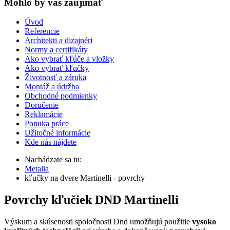
Mohlo by vas zaujímať
Úvod
Referencie
Architekti a dizajnéri
Normy a certifikáty
Ako vybrať kľúče a vložky
Ako vybrať kľučky
Životnosť a záruka
Montáž a údržba
Obchodné podmienky
Doručenie
Reklamácie
Ponuka práce
Užitočné informácie
Kde nás nájdete
Nachádzate sa tu:
Metalia
kľučky na dvere Martinelli - povrchy
Povrchy kľučiek DND Martinelli
Výskum a skúsenosti spoločnosti Dnd umožňujú použitie
vysoko