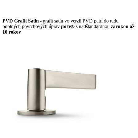
PVD Grafit Satin
- grafit satin vo verzii PVD patrí do radu
odolných povrchových úprav
f
orte®
s nadštandardnou
zárukou až
10 rokov