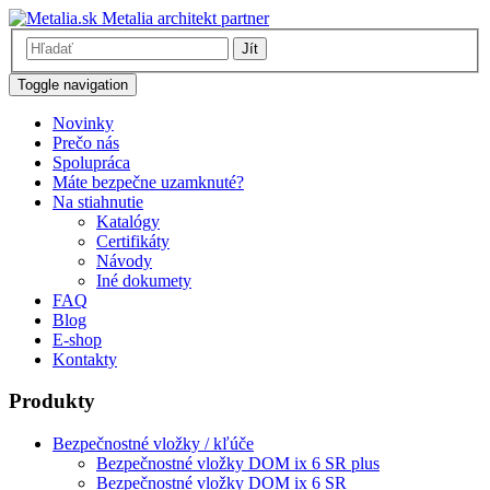
Metalia architekt partner
Jít
Toggle navigation
Novinky
Prečo nás
Spolupráca
Máte bezpečne uzamknuté?
Na stiahnutie
Katalógy
Certifikáty
Návody
Iné dokumety
FAQ
Blog
E-shop
Kontakty
Produkty
Bezpečnostné vložky / kľúče
Bezpečnostné vložky DOM ix 6 SR plus
Bezpečnostné vložky DOM ix 6 SR