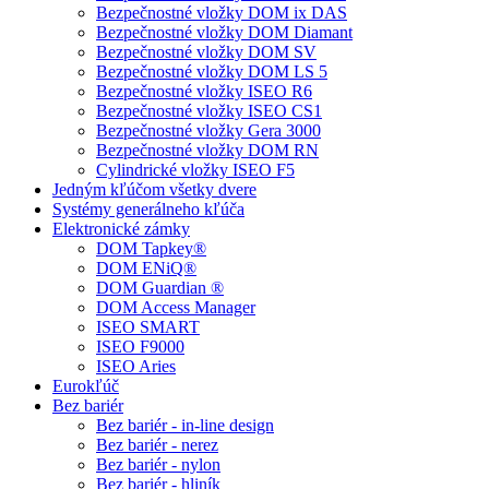
Bezpečnostné vložky DOM ix DAS
Bezpečnostné vložky DOM Diamant
Bezpečnostné vložky DOM SV
Bezpečnostné vložky DOM LS 5
Bezpečnostné vložky ISEO R6
Bezpečnostné vložky ISEO CS1
Bezpečnostné vložky Gera 3000
Bezpečnostné vložky DOM RN
Cylindrické vložky ISEO F5
Jedným kľúčom všetky dvere
Systémy generálneho kľúča
Elektronické zámky
DOM Tapkey®
DOM ENiQ®
DOM Guardian ®
DOM Access Manager
ISEO SMART
ISEO F9000
ISEO Aries
Eurokľúč
Bez bariér
Bez bariér - in-line design
Bez bariér - nerez
Bez bariér - nylon
Bez bariér - hliník