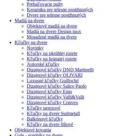
Prebaľovacie pulty
Keramika pre telesne postihnutých
Dvere pre telesne postihnutých
Madlá na dvere
Objektové madlá na dvere
Madlá na dvere Design inox
Mosadzné madlá na dvere
Kľučky na dvere
Novinky
Kľučky na okrúhlej rozete
Kľučky na hranatej rozete
Autorské kľučky
Dizajnové kľučky DND Martinelli
Dizajnové kľučky OLIVARI
Luxusné kľučky Guilloché
Dizajnové kľučky Salice Paolo
Dizajnové kľučky Ento
Dizajnové kľučky Valli&Valli
Dizajnové kľučky Convex
Kľučky nerezové
Kľučky na dvere Sudmetall
Balkónové kľučky
Kľučky na dvere štítové
Objektové kovania
Gule - gombíky na dvere