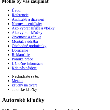
Mohlo by vas zaujímať
Úvod
Referencie
Architekti a dizajnéri
Normy a certifikáty
Ako vybrať kľúče a vložky
Ako vybrať kľučky
Životnosť a záruka
Montáž a údržba
Obchodné podmienky
Doručenie
Reklamácie
Ponuka práce
Užitočné informácie
Kde nás nájdete
Nachádzate sa tu:
Metalia
kľučky na dvere
autorské kľučky
Autorské kľučky