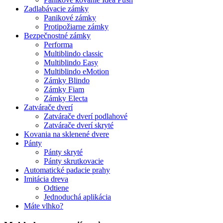
Zadlabávacie zámky
Panikové zámky
Protipožiarne zámky
Bezpečnostné zámky
Performa
Multiblindo classic
Multiblindo Easy
Multiblindo eMotion
Zámky Blindo
Zámky Fiam
Zámky Electa
Zatvárače dverí
Zatvárače dverí podlahové
Zatvárače dverí skryté
Kovania na sklenené dvere
Pánty
Pánty skryté
Pánty skrutkovacie
Automatické padacie prahy
Imitácia dreva
Odtiene
Jednoduchá aplikácia
Máte vlhko?