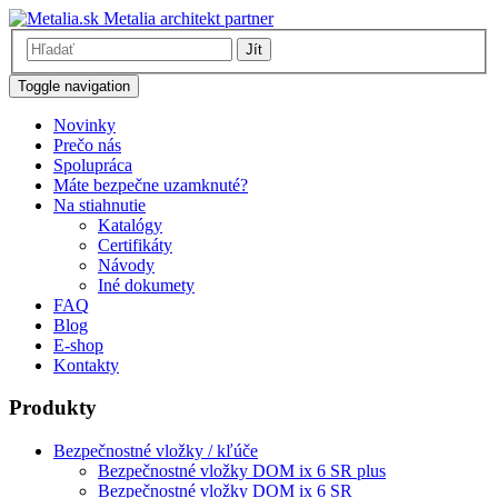
Metalia architekt partner
Jít
Toggle navigation
Novinky
Prečo nás
Spolupráca
Máte bezpečne uzamknuté?
Na stiahnutie
Katalógy
Certifikáty
Návody
Iné dokumety
FAQ
Blog
E-shop
Kontakty
Produkty
Bezpečnostné vložky / kľúče
Bezpečnostné vložky DOM ix 6 SR plus
Bezpečnostné vložky DOM ix 6 SR