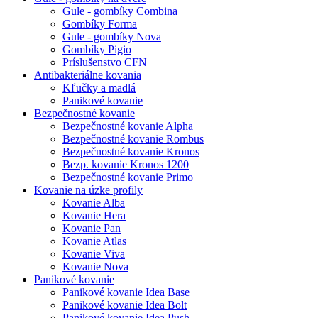
Gule - gombíky Combina
Gombíky Forma
Gule - gombíky Nova
Gombíky Pigio
Príslušenstvo CFN
Antibakteriálne kovania
Kľučky a madlá
Panikové kovanie
Bezpečnostné kovanie
Bezpečnostné kovanie Alpha
Bezpečnostné kovanie Rombus
Bezpečnostné kovanie Kronos
Bezp. kovanie Kronos 1200
Bezpečnostné kovanie Primo
Kovanie na úzke profily
Kovanie Alba
Kovanie Hera
Kovanie Pan
Kovanie Atlas
Kovanie Viva
Kovanie Nova
Panikové kovanie
Panikové kovanie Idea Base
Panikové kovanie Idea Bolt
Panikové kovanie Idea Push