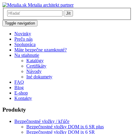
Metalia architekt partner
Jít
Toggle navigation
Novinky
Prečo nás
Spolupráca
Máte bezpečne uzamknuté?
Na stiahnutie
Katalógy
Certifikáty
Návody
Iné dokumety
FAQ
Blog
E-shop
Kontakty
Produkty
Bezpečnostné vložky / kľúče
Bezpečnostné vložky DOM ix 6 SR plus
Bezpečnostné vložky DOM ix 6 SR