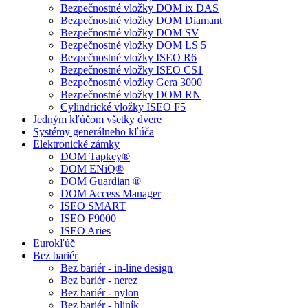
Bezpečnostné vložky DOM ix DAS
Bezpečnostné vložky DOM Diamant
Bezpečnostné vložky DOM SV
Bezpečnostné vložky DOM LS 5
Bezpečnostné vložky ISEO R6
Bezpečnostné vložky ISEO CS1
Bezpečnostné vložky Gera 3000
Bezpečnostné vložky DOM RN
Cylindrické vložky ISEO F5
Jedným kľúčom všetky dvere
Systémy generálneho kľúča
Elektronické zámky
DOM Tapkey®
DOM ENiQ®
DOM Guardian ®
DOM Access Manager
ISEO SMART
ISEO F9000
ISEO Aries
Eurokľúč
Bez bariér
Bez bariér - in-line design
Bez bariér - nerez
Bez bariér - nylon
Bez bariér - hliník