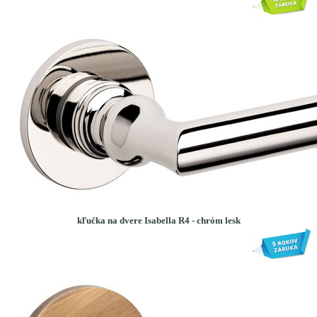
kľučka na dvere Isabella R4 - chróm lesk