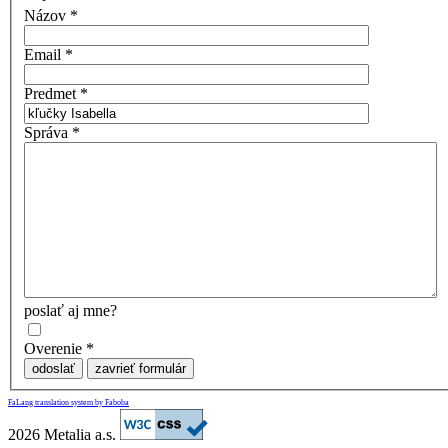
Názov
*
Email
*
Predmet
*
Správa
*
poslať aj mne?
Overenie
*
odoslať
zavrieť formulár
FaLang translation system by Faboba
2026 Metalia a.s.