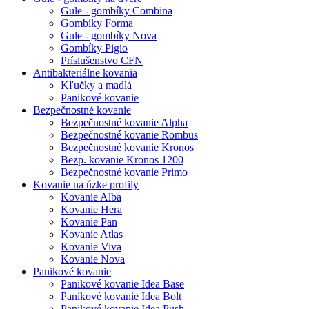
Gule - gombíky Combina
Gombíky Forma
Gule - gombíky Nova
Gombíky Pigio
Príslušenstvo CFN
Antibakteriálne kovania
Kľučky a madlá
Panikové kovanie
Bezpečnostné kovanie
Bezpečnostné kovanie Alpha
Bezpečnostné kovanie Rombus
Bezpečnostné kovanie Kronos
Bezp. kovanie Kronos 1200
Bezpečnostné kovanie Primo
Kovanie na úzke profily
Kovanie Alba
Kovanie Hera
Kovanie Pan
Kovanie Atlas
Kovanie Viva
Kovanie Nova
Panikové kovanie
Panikové kovanie Idea Base
Panikové kovanie Idea Bolt
Panikové kovanie Idea Push