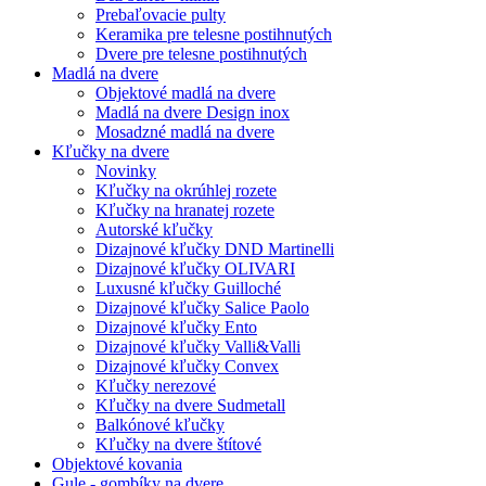
Prebaľovacie pulty
Keramika pre telesne postihnutých
Dvere pre telesne postihnutých
Madlá na dvere
Objektové madlá na dvere
Madlá na dvere Design inox
Mosadzné madlá na dvere
Kľučky na dvere
Novinky
Kľučky na okrúhlej rozete
Kľučky na hranatej rozete
Autorské kľučky
Dizajnové kľučky DND Martinelli
Dizajnové kľučky OLIVARI
Luxusné kľučky Guilloché
Dizajnové kľučky Salice Paolo
Dizajnové kľučky Ento
Dizajnové kľučky Valli&Valli
Dizajnové kľučky Convex
Kľučky nerezové
Kľučky na dvere Sudmetall
Balkónové kľučky
Kľučky na dvere štítové
Objektové kovania
Gule - gombíky na dvere