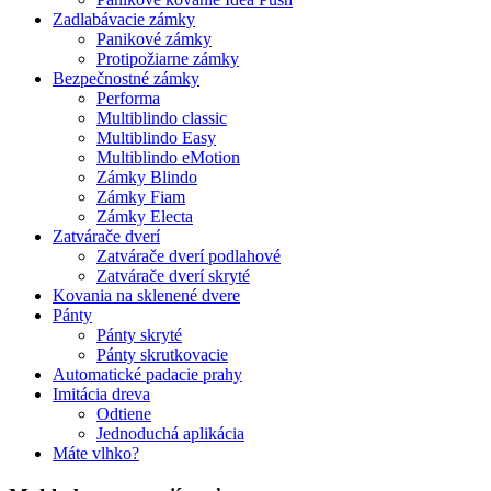
Zadlabávacie zámky
Panikové zámky
Protipožiarne zámky
Bezpečnostné zámky
Performa
Multiblindo classic
Multiblindo Easy
Multiblindo eMotion
Zámky Blindo
Zámky Fiam
Zámky Electa
Zatvárače dverí
Zatvárače dverí podlahové
Zatvárače dverí skryté
Kovania na sklenené dvere
Pánty
Pánty skryté
Pánty skrutkovacie
Automatické padacie prahy
Imitácia dreva
Odtiene
Jednoduchá aplikácia
Máte vlhko?