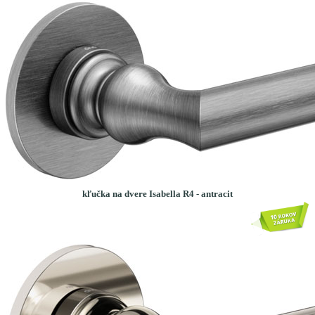
kľučka na dvere Isabella R4 - antracit