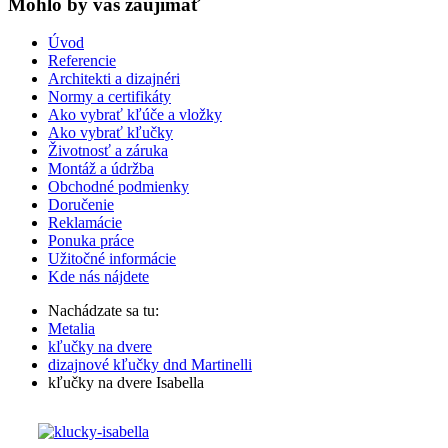
Mohlo by vas zaujímať
Úvod
Referencie
Architekti a dizajnéri
Normy a certifikáty
Ako vybrať kľúče a vložky
Ako vybrať kľučky
Životnosť a záruka
Montáž a údržba
Obchodné podmienky
Doručenie
Reklamácie
Ponuka práce
Užitočné informácie
Kde nás nájdete
Nachádzate sa tu:
Metalia
kľučky na dvere
dizajnové kľučky dnd Martinelli
kľučky na dvere Isabella