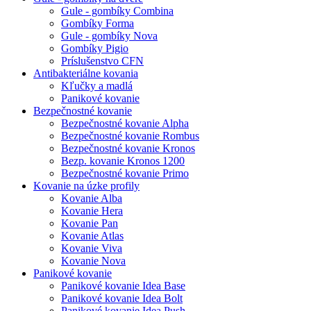
Gule - gombíky Combina
Gombíky Forma
Gule - gombíky Nova
Gombíky Pigio
Príslušenstvo CFN
Antibakteriálne kovania
Kľučky a madlá
Panikové kovanie
Bezpečnostné kovanie
Bezpečnostné kovanie Alpha
Bezpečnostné kovanie Rombus
Bezpečnostné kovanie Kronos
Bezp. kovanie Kronos 1200
Bezpečnostné kovanie Primo
Kovanie na úzke profily
Kovanie Alba
Kovanie Hera
Kovanie Pan
Kovanie Atlas
Kovanie Viva
Kovanie Nova
Panikové kovanie
Panikové kovanie Idea Base
Panikové kovanie Idea Bolt
Panikové kovanie Idea Push