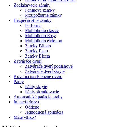
Zadlabávacie zámky
Panikové zámky
Protipožiarne zámky
Bezpečnostné zámky
Performa
Multiblindo classic
Multiblindo Easy
Multiblindo eMotion
Zámky Blindo
Zámky Fiam
Zámky Electa
Zatvárače dverí
Zatvárače dverí podlahové
Zatvárače dverí skryté
Kovania na sklenené dvere
Pánty
Pánty skryté
Pánty skrutkovacie
Automatické padacie prahy
Imitácia dreva
Odtiene
Jednoduchá aplikácia
Máte vlhko?