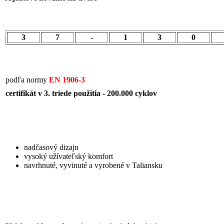
3
7
-
1
3
0
podľa normy
EN 1906-3
certifikát v 3. triede použitia - 200.000 cyklov
nadčasový dizajn
vysoký užívateľský komfort
navrhnuté, vyvinuté a vyrobené v Taliansku