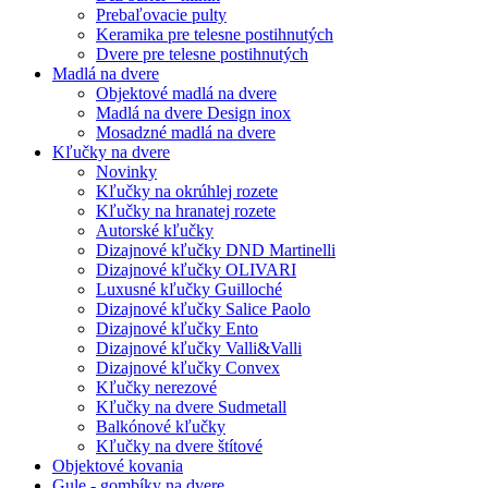
Prebaľovacie pulty
Keramika pre telesne postihnutých
Dvere pre telesne postihnutých
Madlá na dvere
Objektové madlá na dvere
Madlá na dvere Design inox
Mosadzné madlá na dvere
Kľučky na dvere
Novinky
Kľučky na okrúhlej rozete
Kľučky na hranatej rozete
Autorské kľučky
Dizajnové kľučky DND Martinelli
Dizajnové kľučky OLIVARI
Luxusné kľučky Guilloché
Dizajnové kľučky Salice Paolo
Dizajnové kľučky Ento
Dizajnové kľučky Valli&Valli
Dizajnové kľučky Convex
Kľučky nerezové
Kľučky na dvere Sudmetall
Balkónové kľučky
Kľučky na dvere štítové
Objektové kovania
Gule - gombíky na dvere