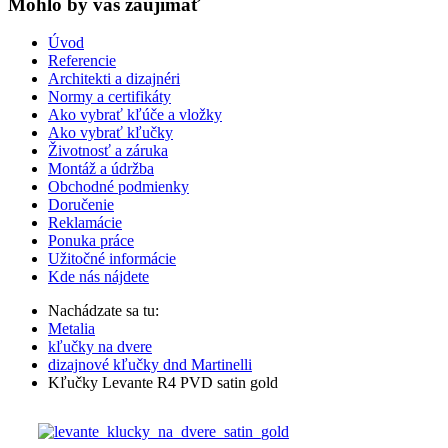
Mohlo by vas zaujímať
Úvod
Referencie
Architekti a dizajnéri
Normy a certifikáty
Ako vybrať kľúče a vložky
Ako vybrať kľučky
Životnosť a záruka
Montáž a údržba
Obchodné podmienky
Doručenie
Reklamácie
Ponuka práce
Užitočné informácie
Kde nás nájdete
Nachádzate sa tu:
Metalia
kľučky na dvere
dizajnové kľučky dnd Martinelli
Kľučky Levante R4 PVD satin gold