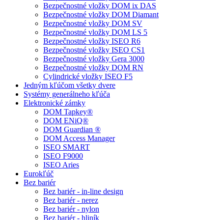
Bezpečnostné vložky DOM ix DAS
Bezpečnostné vložky DOM Diamant
Bezpečnostné vložky DOM SV
Bezpečnostné vložky DOM LS 5
Bezpečnostné vložky ISEO R6
Bezpečnostné vložky ISEO CS1
Bezpečnostné vložky Gera 3000
Bezpečnostné vložky DOM RN
Cylindrické vložky ISEO F5
Jedným kľúčom všetky dvere
Systémy generálneho kľúča
Elektronické zámky
DOM Tapkey®
DOM ENiQ®
DOM Guardian ®
DOM Access Manager
ISEO SMART
ISEO F9000
ISEO Aries
Eurokľúč
Bez bariér
Bez bariér - in-line design
Bez bariér - nerez
Bez bariér - nylon
Bez bariér - hliník