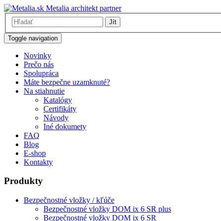
Metalia architekt partner
Jít
Toggle navigation
Novinky
Prečo nás
Spolupráca
Máte bezpečne uzamknuté?
Na stiahnutie
Katalógy
Certifikáty
Návody
Iné dokumety
FAQ
Blog
E-shop
Kontakty
Produkty
Bezpečnostné vložky / kľúče
Bezpečnostné vložky DOM ix 6 SR plus
Bezpečnostné vložky DOM ix 6 SR