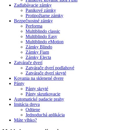
Zadlabávacie zámky
Panikové zámky
Protipožiarne zámky
Bezpečnostné zámky
Performa
Multiblindo classic
Multiblindo Easy
Multiblindo eMotion
Zámky Blindo
Zámky Fiam
Zámky Electa
Zatvárače dverí
Zatvárače dverí podlahové
Zatvárače dverí skryté
Kovania na sklenené dvere
Pánty
Pánty skryté
Pánty skrutkovacie
Automatické padacie prahy
Imitácia dreva
Odtiene
Jednoduchá aplikácia
Máte vlhko?