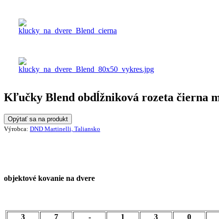
Kľučky Blend obdĺžniková rozeta čierna 
Opýtať sa na produkt
Výrobca:
DND Martinelli, Taliansko
objektové kovanie na dvere
3
7
-
1
3
0