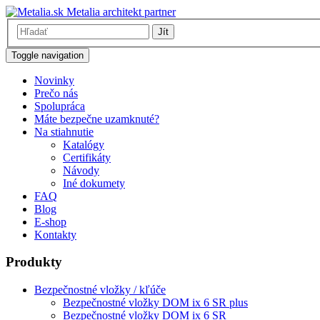
Metalia architekt partner
Jít
Toggle navigation
Novinky
Prečo nás
Spolupráca
Máte bezpečne uzamknuté?
Na stiahnutie
Katalógy
Certifikáty
Návody
Iné dokumety
FAQ
Blog
E-shop
Kontakty
Produkty
Bezpečnostné vložky / kľúče
Bezpečnostné vložky DOM ix 6 SR plus
Bezpečnostné vložky DOM ix 6 SR