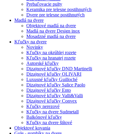
Prebaľovacie pulty
Keramika pre telesne postihnutých
Dvere pre telesne postihnutých
Madlá na dvere
Objektové madlá na dvere
Madlá na dvere Design inox
Mosadzné madlá na dvere
Kľučky na dvere
Novinky
Kľučky na okrúhlej rozete
Kľučky na hranatej rozete
Autorské kľučky
Dizajnové kľučky DND Martinelli
Dizajnové kľučky OLIVARI
Luxusné kľučky Guilloché
Dizajnové kľučky Salice Paolo
Dizajnové kľučky Ento
Dizajnové kľučky Valli&Valli
Dizajnové kľučky Convex
Kľučky nerezové
Kľučky na dvere Sudmetall
Balkónové kľučky
Kľučky na dvere štítové
Objektové kovania
Gule - gombíky na dvere