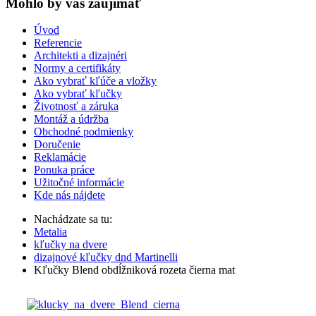
Mohlo by vas zaujímať
Úvod
Referencie
Architekti a dizajnéri
Normy a certifikáty
Ako vybrať kľúče a vložky
Ako vybrať kľučky
Životnosť a záruka
Montáž a údržba
Obchodné podmienky
Doručenie
Reklamácie
Ponuka práce
Užitočné informácie
Kde nás nájdete
Nachádzate sa tu:
Metalia
kľučky na dvere
dizajnové kľučky dnd Martinelli
Kľučky Blend obdĺžniková rozeta čierna mat