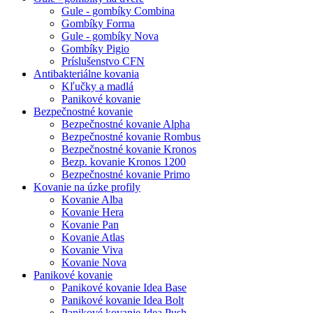
Gule - gombíky Combina
Gombíky Forma
Gule - gombíky Nova
Gombíky Pigio
Príslušenstvo CFN
Antibakteriálne kovania
Kľučky a madlá
Panikové kovanie
Bezpečnostné kovanie
Bezpečnostné kovanie Alpha
Bezpečnostné kovanie Rombus
Bezpečnostné kovanie Kronos
Bezp. kovanie Kronos 1200
Bezpečnostné kovanie Primo
Kovanie na úzke profily
Kovanie Alba
Kovanie Hera
Kovanie Pan
Kovanie Atlas
Kovanie Viva
Kovanie Nova
Panikové kovanie
Panikové kovanie Idea Base
Panikové kovanie Idea Bolt
Panikové kovanie Idea Push