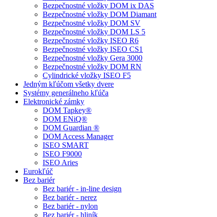
Bezpečnostné vložky DOM ix DAS
Bezpečnostné vložky DOM Diamant
Bezpečnostné vložky DOM SV
Bezpečnostné vložky DOM LS 5
Bezpečnostné vložky ISEO R6
Bezpečnostné vložky ISEO CS1
Bezpečnostné vložky Gera 3000
Bezpečnostné vložky DOM RN
Cylindrické vložky ISEO F5
Jedným kľúčom všetky dvere
Systémy generálneho kľúča
Elektronické zámky
DOM Tapkey®
DOM ENiQ®
DOM Guardian ®
DOM Access Manager
ISEO SMART
ISEO F9000
ISEO Aries
Eurokľúč
Bez bariér
Bez bariér - in-line design
Bez bariér - nerez
Bez bariér - nylon
Bez bariér - hliník