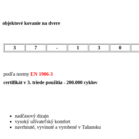
objektové kovanie na dvere
3
7
-
1
3
0
podľa normy
EN 1906-3
certifikát v 3. triede použitia - 200.000 cyklov
nadčasový dizajn
vysoký užívateľský komfort
navrhnuté, vyvinuté a vyrobené v Taliansku