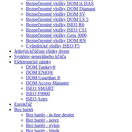
Bezpečnostné vložky DOM ix DAS
Bezpečnostné vložky DOM Diamant
Bezpečnostné vložky DOM SV
Bezpečnostné vložky DOM LS 5
Bezpečnostné vložky ISEO R6
Bezpečnostné vložky ISEO CS1
Bezpečnostné vložky Gera 3000
Bezpečnostné vložky DOM RN
Cylindrické vložky ISEO F5
Jedným kľúčom všetky dvere
Systémy generálneho kľúča
Elektronické zámky
DOM Tapkey®
DOM ENiQ®
DOM Guardian ®
DOM Access Manager
ISEO SMART
ISEO F9000
ISEO Aries
Eurokľúč
Bez bariér
Bez bariér - in-line design
Bez bariér - nerez
Bez bariér - nylon
Bez bariér - hliník