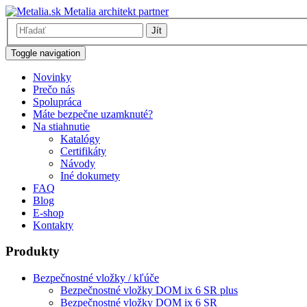
Metalia architekt partner
Jít
Toggle navigation
Novinky
Prečo nás
Spolupráca
Máte bezpečne uzamknuté?
Na stiahnutie
Katalógy
Certifikáty
Návody
Iné dokumety
FAQ
Blog
E-shop
Kontakty
Produkty
Bezpečnostné vložky / kľúče
Bezpečnostné vložky DOM ix 6 SR plus
Bezpečnostné vložky DOM ix 6 SR