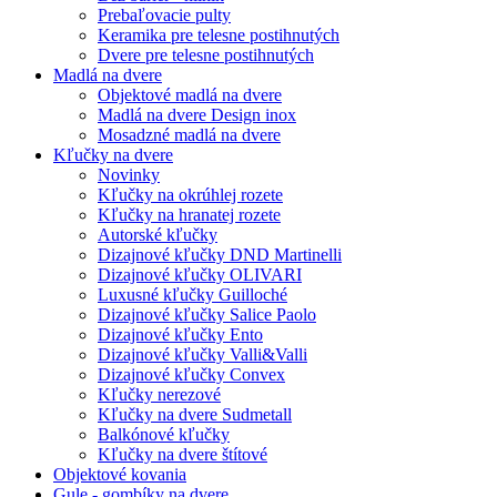
Prebaľovacie pulty
Keramika pre telesne postihnutých
Dvere pre telesne postihnutých
Madlá na dvere
Objektové madlá na dvere
Madlá na dvere Design inox
Mosadzné madlá na dvere
Kľučky na dvere
Novinky
Kľučky na okrúhlej rozete
Kľučky na hranatej rozete
Autorské kľučky
Dizajnové kľučky DND Martinelli
Dizajnové kľučky OLIVARI
Luxusné kľučky Guilloché
Dizajnové kľučky Salice Paolo
Dizajnové kľučky Ento
Dizajnové kľučky Valli&Valli
Dizajnové kľučky Convex
Kľučky nerezové
Kľučky na dvere Sudmetall
Balkónové kľučky
Kľučky na dvere štítové
Objektové kovania
Gule - gombíky na dvere