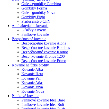
Gule - gombíky Combina
Gombíky Forma
Gule - gombíky Nova
Gombíky Pigio
Príslušenstvo CFN
Antibakteriálne kovania
Kľučky a madlá
Panikové kovanie
Bezpečnostné kovanie
Bezpečnostné kovanie Alpha
Bezpečnostné kovanie Rombus
Bezpečnostné kovanie Kronos
Bezp. kovanie Kronos 1200
Bezpečnostné kovanie Primo
Kovanie na úzke profily
Kovanie Alba
Kovanie Hera
Kovanie Pan
Kovanie Atlas
Kovanie Viva
Kovanie Nova
Panikové kovanie
Panikové kovanie Idea Base
Panikové kovanie Idea Bolt
Panikové kovanie Idea Push