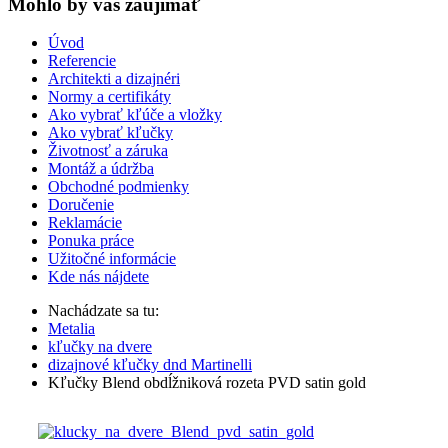
Mohlo by vas zaujímať
Úvod
Referencie
Architekti a dizajnéri
Normy a certifikáty
Ako vybrať kľúče a vložky
Ako vybrať kľučky
Životnosť a záruka
Montáž a údržba
Obchodné podmienky
Doručenie
Reklamácie
Ponuka práce
Užitočné informácie
Kde nás nájdete
Nachádzate sa tu:
Metalia
kľučky na dvere
dizajnové kľučky dnd Martinelli
Kľučky Blend obdĺžniková rozeta PVD satin gold