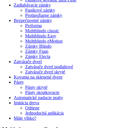
Zadlabávacie zámky
Panikové zámky
Protipožiarne zámky
Bezpečnostné zámky
Performa
Multiblindo classic
Multiblindo Easy
Multiblindo eMotion
Zámky Blindo
Zámky Fiam
Zámky Electa
Zatvárače dverí
Zatvárače dverí podlahové
Zatvárače dverí skryté
Kovania na sklenené dvere
Pánty
Pánty skryté
Pánty skrutkovacie
Automatické padacie prahy
Imitácia dreva
Odtiene
Jednoduchá aplikácia
Máte vlhko?