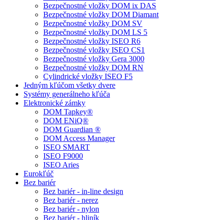
Bezpečnostné vložky DOM ix DAS
Bezpečnostné vložky DOM Diamant
Bezpečnostné vložky DOM SV
Bezpečnostné vložky DOM LS 5
Bezpečnostné vložky ISEO R6
Bezpečnostné vložky ISEO CS1
Bezpečnostné vložky Gera 3000
Bezpečnostné vložky DOM RN
Cylindrické vložky ISEO F5
Jedným kľúčom všetky dvere
Systémy generálneho kľúča
Elektronické zámky
DOM Tapkey®
DOM ENiQ®
DOM Guardian ®
DOM Access Manager
ISEO SMART
ISEO F9000
ISEO Aries
Eurokľúč
Bez bariér
Bez bariér - in-line design
Bez bariér - nerez
Bez bariér - nylon
Bez bariér - hliník