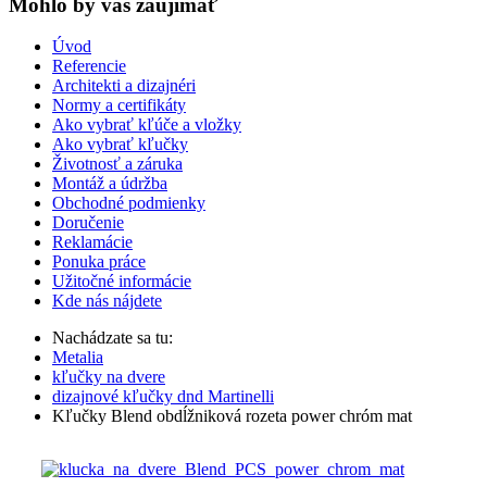
Mohlo by vas zaujímať
Úvod
Referencie
Architekti a dizajnéri
Normy a certifikáty
Ako vybrať kľúče a vložky
Ako vybrať kľučky
Životnosť a záruka
Montáž a údržba
Obchodné podmienky
Doručenie
Reklamácie
Ponuka práce
Užitočné informácie
Kde nás nájdete
Nachádzate sa tu:
Metalia
kľučky na dvere
dizajnové kľučky dnd Martinelli
Kľučky Blend obdĺžniková rozeta power chróm mat