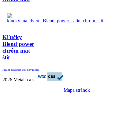
Kľučky
Blend power
chróm mat
štít
FaLang translation system by Faboba
2026 Metalia a.s.
Mapa stránok