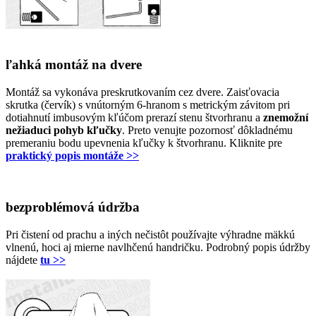
ľahká montáž na dvere
Montáž sa vykonáva preskrutkovaním cez dvere. Zaisťovacia
skrutka (červík) s vnútorným 6-hranom s metrickým závitom pri
dotiahnutí imbusovým kľúčom prerazí stenu štvorhranu a
znemožní
nežiaduci pohyb kľučky
. Preto venujte pozornosť dôkladnému
premeraniu bodu upevnenia kľučky k štvorhranu. Kliknite pre
praktický popis montáže >>
bezproblémová údržba
Pri čistení od prachu a iných nečistôt používajte výhradne mäkkú
vlnenú, hoci aj mierne navlhčenú handričku. Podrobný popis údržby
nájdete
tu >>