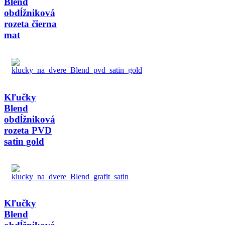
Blend
obdĺžniková
rozeta čierna
mat
Kľučky
Blend
obdĺžniková
rozeta PVD
satin gold
Kľučky
Blend