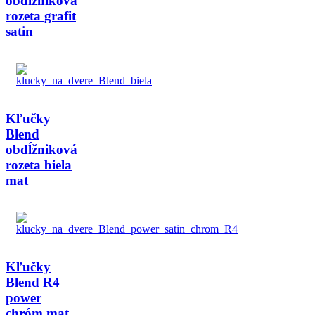
obdĺžniková
rozeta grafit
satin
Kľučky
Blend
obdĺžniková
rozeta biela
mat
Kľučky
Blend R4
power
chróm mat