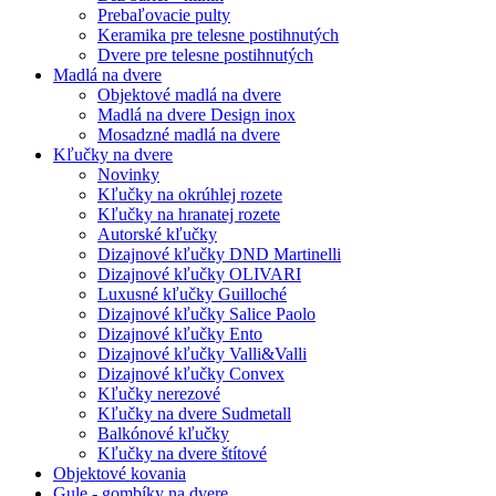
Prebaľovacie pulty
Keramika pre telesne postihnutých
Dvere pre telesne postihnutých
Madlá na dvere
Objektové madlá na dvere
Madlá na dvere Design inox
Mosadzné madlá na dvere
Kľučky na dvere
Novinky
Kľučky na okrúhlej rozete
Kľučky na hranatej rozete
Autorské kľučky
Dizajnové kľučky DND Martinelli
Dizajnové kľučky OLIVARI
Luxusné kľučky Guilloché
Dizajnové kľučky Salice Paolo
Dizajnové kľučky Ento
Dizajnové kľučky Valli&Valli
Dizajnové kľučky Convex
Kľučky nerezové
Kľučky na dvere Sudmetall
Balkónové kľučky
Kľučky na dvere štítové
Objektové kovania
Gule - gombíky na dvere