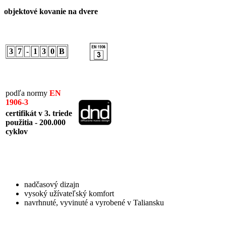
objektové kovanie na dvere
3
7
-
1
3
0
B
podľa normy
EN
1906-3
certifikát v 3. triede
použitia - 200.000
cyklov
nadčasový dizajn
vysoký užívateľský komfort
navrhnuté, vyvinuté a vyrobené v Taliansku