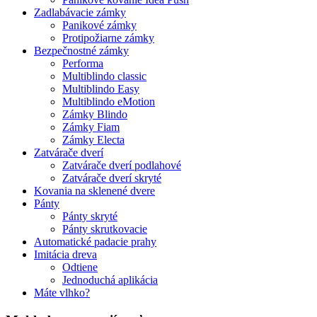
Zadlabávacie zámky
Panikové zámky
Protipožiarne zámky
Bezpečnostné zámky
Performa
Multiblindo classic
Multiblindo Easy
Multiblindo eMotion
Zámky Blindo
Zámky Fiam
Zámky Electa
Zatvárače dverí
Zatvárače dverí podlahové
Zatvárače dverí skryté
Kovania na sklenené dvere
Pánty
Pánty skryté
Pánty skrutkovacie
Automatické padacie prahy
Imitácia dreva
Odtiene
Jednoduchá aplikácia
Máte vlhko?