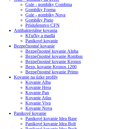
Gule - gombíky Combina
Gombíky Forma
Gule - gombíky Nova
Gombíky Pigio
Príslušenstvo CFN
Antibakteriálne kovania
Kľučky a madlá
Panikové kovanie
Bezpečnostné kovanie
Bezpečnostné kovanie Alpha
Bezpečnostné kovanie Rombus
Bezpečnostné kovanie Kronos
Bezp. kovanie Kronos 1200
Bezpečnostné kovanie Primo
Kovanie na úzke profily
Kovanie Alba
Kovanie Hera
Kovanie Pan
Kovanie Atlas
Kovanie Viva
Kovanie Nova
Panikové kovanie
Panikové kovanie Idea Base
Panikové kovanie Idea Bolt
Panikové kovanie Idea Push