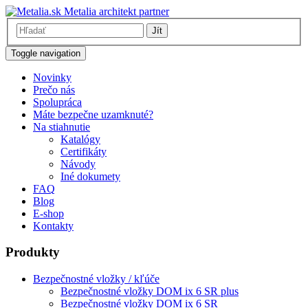
Metalia architekt partner
Jít
Toggle navigation
Novinky
Prečo nás
Spolupráca
Máte bezpečne uzamknuté?
Na stiahnutie
Katalógy
Certifikáty
Návody
Iné dokumety
FAQ
Blog
E-shop
Kontakty
Produkty
Bezpečnostné vložky / kľúče
Bezpečnostné vložky DOM ix 6 SR plus
Bezpečnostné vložky DOM ix 6 SR