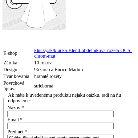
klucky.sk/klucka-Blend-obdelnikova-rozeta-OCS-
E-shop
chrom-mat
Záruka
10 rokov
Design
967arch a Enrico Martini
Tvar kovania
hranaté rozety
Povrchová
strieborná
úprava
Ak máte k uvedenému produktu nejakú otázku, radi na ňu
odpovieme:
Názov
*
Email
*
Predmet
*