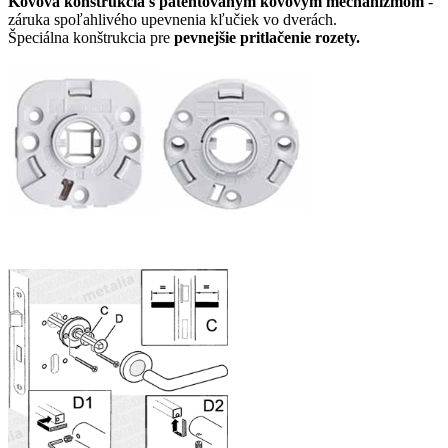
Kovová konštrukcia s patentovaným kovovým mechanizmom
-
záruka spoľahlivého upevnenia kľučiek vo dverách.
Špeciálna konštrukcia pre
pevnejšie pritlačenie rozety.