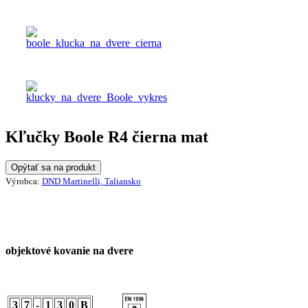
Kľučky Boole R4 čierna mat
Opýtať sa na produkt
Výrobca:
DND Martinelli, Taliansko
objektové kovanie na dvere
3
7
-
1
3
0
B