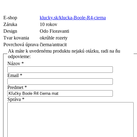
E-shop
klucky.sk/klucka-Boole-R4-cierna
Záruka
10 rokov
Design
Odo Fioravanti
Tvar kovania
okrúhle rozety
Povrchová úprava
čierna/antracit
Ak máte k uvedenému produktu nejakú otázku, radi na ňu
odpovieme:
Názov
*
Email
*
Predmet
*
Správa
*