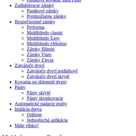
Zadlabávacie zámky
Panikové zámky
Protipožiarne zámky
Bezpečnostné zámky
Performa
Multiblindo classic
Multiblindo Easy
Multiblindo eMotion
Zámky Blindo
Zámky Fiam
Zámky Electa
Zatvárače dverí
Zatvárače dverí podlahové
Zatvárače dverí skryté
Kovania na sklenené dvere
Pánty
Pánty skryté
Pánty skrutkovacie
Automatické padacie prahy
Imitácia dreva
Odtiene
Jednoduchá aplikácia
Máte vlhko?