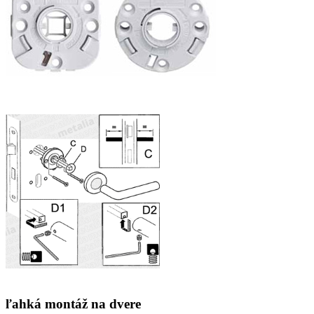
ľahká montáž na dvere