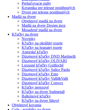
Prebaľovacie pulty
Keramika pre telesne postihnutých
Dvere pre telesne postihnutých
Madlá na dvere
Objektové madlá na dvere
Madlá na dvere Design inox
Mosadzné madlá na dvere
Kľučky na dvere
Novinky
Kľučky na okrúhlej rozete
Kľučky na hranatej rozete
Autorské kľučky
Dizajnové kľučky DND Martinelli
Dizajnové kľučky OLIVARI
Luxusné kľučky Guilloché
Dizajnové kľučky Salice Paolo
Dizajnové kľučky Ento
Dizajnové kľučky Valli&Valli
Dizajnové kľučky Convex
Kľučky nerezové
Kľučky na dvere Sudmetall
Balkónové kľučky
Kľučky na dvere štítové
Objektové kovania
Gule - gombíky na dvere