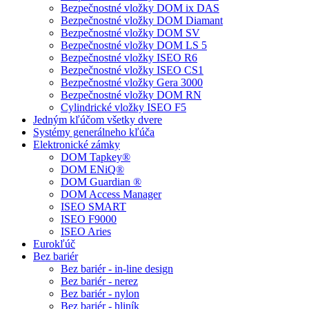
Bezpečnostné vložky DOM ix DAS
Bezpečnostné vložky DOM Diamant
Bezpečnostné vložky DOM SV
Bezpečnostné vložky DOM LS 5
Bezpečnostné vložky ISEO R6
Bezpečnostné vložky ISEO CS1
Bezpečnostné vložky Gera 3000
Bezpečnostné vložky DOM RN
Cylindrické vložky ISEO F5
Jedným kľúčom všetky dvere
Systémy generálneho kľúča
Elektronické zámky
DOM Tapkey®
DOM ENiQ®
DOM Guardian ®
DOM Access Manager
ISEO SMART
ISEO F9000
ISEO Aries
Eurokľúč
Bez bariér
Bez bariér - in-line design
Bez bariér - nerez
Bez bariér - nylon
Bez bariér - hliník