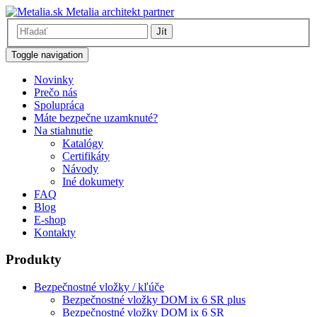
Metalia architekt partner
Jít
Toggle navigation
Novinky
Prečo nás
Spolupráca
Máte bezpečne uzamknuté?
Na stiahnutie
Katalógy
Certifikáty
Návody
Iné dokumety
FAQ
Blog
E-shop
Kontakty
Produkty
Bezpečnostné vložky / kľúče
Bezpečnostné vložky DOM ix 6 SR plus
Bezpečnostné vložky DOM ix 6 SR