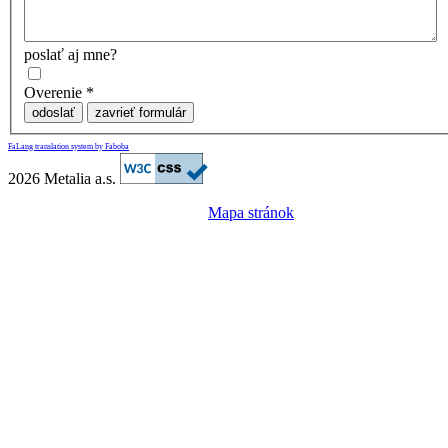
poslať aj mne?
Overenie
*
odoslať
zavrieť formulár
FaLang translation system by Faboba
2026 Metalia a.s.
Mapa stránok