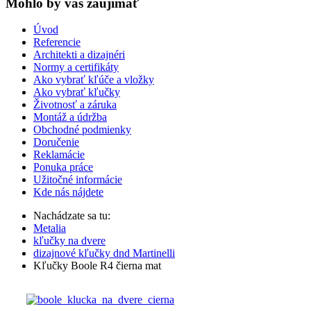
Mohlo by vas zaujímať
Úvod
Referencie
Architekti a dizajnéri
Normy a certifikáty
Ako vybrať kľúče a vložky
Ako vybrať kľučky
Životnosť a záruka
Montáž a údržba
Obchodné podmienky
Doručenie
Reklamácie
Ponuka práce
Užitočné informácie
Kde nás nájdete
Nachádzate sa tu:
Metalia
kľučky na dvere
dizajnové kľučky dnd Martinelli
Kľučky Boole R4 čierna mat