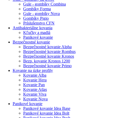
Gule - gombíky Combina
Gombíky Forma
Gule - gombíky Nova
Gombíky Pigio
Príslušenstvo CFN
Antibakteriálne kovania
Kľučky a madlá
Panikové kovanie
Bezpečnostné kovanie
Bezpečnostné kovanie Alpha
Bezpečnostné kovanie Rombus
Bezpečnostné kovanie Kronos
Bezp. kovanie Kronos 1200
Bezpečnostné kovanie Primo
Kovanie na úzke profily
Kovanie Alba
Kovanie Hera
Kovanie Pan
Kovanie Atlas
Kovanie Viva
Kovanie Nova
Panikové kovanie
Panikové kovanie Idea Base
Panikové kovanie Idea Bolt
Panikové kovanie Idea Push