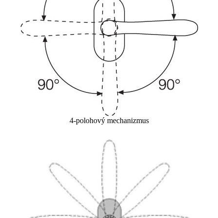
4-polohový mechanizmus