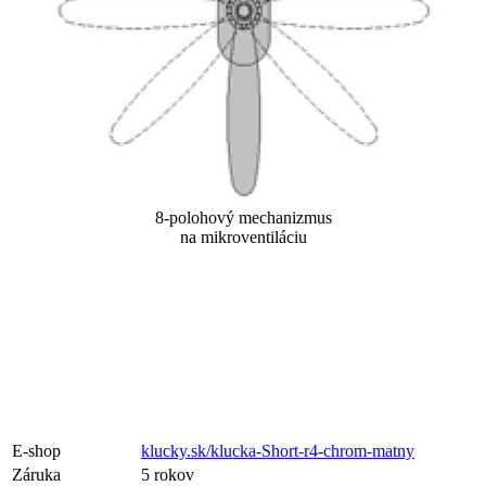
8-polohový mechanizmus
na mikroventiláciu
E-shop
klucky.sk/klucka-Short-r4-chrom-matny
Záruka
5 rokov