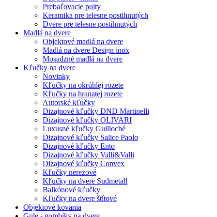
Prebaľovacie pulty
Keramika pre telesne postihnutých
Dvere pre telesne postihnutých
Madlá na dvere
Objektové madlá na dvere
Madlá na dvere Design inox
Mosadzné madlá na dvere
Kľučky na dvere
Novinky
Kľučky na okrúhlej rozete
Kľučky na hranatej rozete
Autorské kľučky
Dizajnové kľučky DND Martinelli
Dizajnové kľučky OLIVARI
Luxusné kľučky Guilloché
Dizajnové kľučky Salice Paolo
Dizajnové kľučky Ento
Dizajnové kľučky Valli&Valli
Dizajnové kľučky Convex
Kľučky nerezové
Kľučky na dvere Sudmetall
Balkónové kľučky
Kľučky na dvere štítové
Objektové kovania
Gule - gombíky na dvere