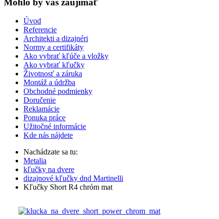
Mohlo by vas zaujímať
Úvod
Referencie
Architekti a dizajnéri
Normy a certifikáty
Ako vybrať kľúče a vložky
Ako vybrať kľučky
Životnosť a záruka
Montáž a údržba
Obchodné podmienky
Doručenie
Reklamácie
Ponuka práce
Užitočné informácie
Kde nás nájdete
Nachádzate sa tu:
Metalia
kľučky na dvere
dizajnové kľučky dnd Martinelli
Kľučky Short R4 chróm mat