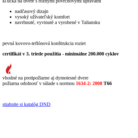
kľučka na dvere s rôznymi povrchovými úpravami
nadčasový dizajn
vysoký užívateľský komfort
navrhnuté, vyvinuté a vyrobené v Taliansku
pevná kovovo-teflónová konštrukcia roziet
certifikát v 3. triede použitia - minimálne 200.000 cyklov
vhodné na protipožiarne aj dymotesné dvere
požiarna odolnosť v súlade s normou
1634-2: 2008
T66
stiahnite si katalóg DND