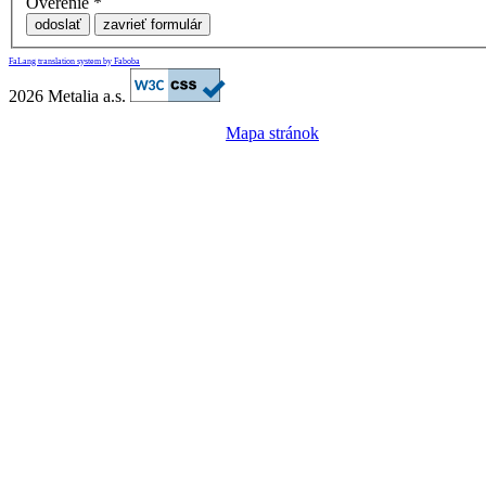
Overenie
*
odoslať
zavrieť formulár
FaLang translation system by Faboba
2026 Metalia a.s.
Mapa stránok