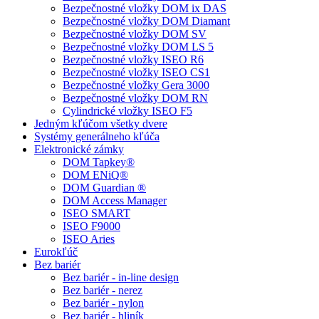
Bezpečnostné vložky DOM ix DAS
Bezpečnostné vložky DOM Diamant
Bezpečnostné vložky DOM SV
Bezpečnostné vložky DOM LS 5
Bezpečnostné vložky ISEO R6
Bezpečnostné vložky ISEO CS1
Bezpečnostné vložky Gera 3000
Bezpečnostné vložky DOM RN
Cylindrické vložky ISEO F5
Jedným kľúčom všetky dvere
Systémy generálneho kľúča
Elektronické zámky
DOM Tapkey®
DOM ENiQ®
DOM Guardian ®
DOM Access Manager
ISEO SMART
ISEO F9000
ISEO Aries
Eurokľúč
Bez bariér
Bez bariér - in-line design
Bez bariér - nerez
Bez bariér - nylon
Bez bariér - hliník