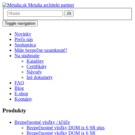
Metalia architekt partner
Jít
Toggle navigation
Novinky
Prečo nás
Spolupráca
Máte bezpečne uzamknuté?
Na stiahnutie
Katalógy
Certifikáty
Návody
Iné dokumety
FAQ
Blog
E-shop
Kontakty
Produkty
Bezpečnostné vložky / kľúče
Bezpečnostné vložky DOM ix 6 SR plus
Bezpečnostné vložky DOM ix 6 SR