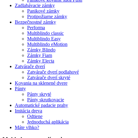
Zadlabávacie zámky
Panikové zámky
Protipožiarne zámky
Bezpečnostné zámky
Performa
Multiblindo classic
Multiblindo Easy
Multiblindo eMotion
Zámky Blindo
Zámky Fiam
Zámky Electa
Zatvárače dverí
Zatvárače dverí podlahové
Zatvárače dverí skryté
Kovania na sklenené dvere
Pánty
Pánty skryté
Pánty skrutkovacie
Automatické padacie prahy
Imitácia dreva
Odtiene
Jednoduchá aplikácia
Máte vlhko?