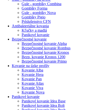
Gule - gombíky Combina
Gombíky Forma
Gule - gombíky Nova
Gombíky Pigio
Príslušenstvo CFN
Antibakteriálne kovania
Kľučky a madlá
Panikové kovanie
Bezpečnostné kovanie
Bezpečnostné kovanie Alpha
Bezpečnostné kovanie Rombus
Bezpečnostné kovanie Kronos
Bezp. kovanie Kronos 1200
Bezpečnostné kovanie Primo
Kovanie na úzke profily
Kovanie Alba
Kovanie Hera
Kovanie Pan
Kovanie Atlas
Kovanie Viva
Kovanie Nova
Panikové kovanie
Panikové kovanie Idea Base
Panikové kovanie Idea Bolt
Panikové kovanie Idea Push