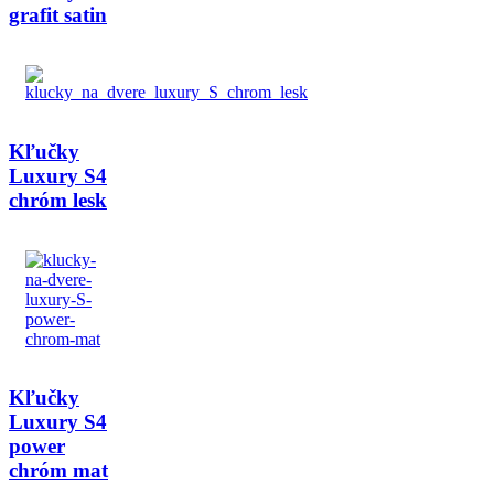
grafit satin
Kľučky
Luxury S4
chróm lesk
Kľučky
Luxury S4
power
chróm mat