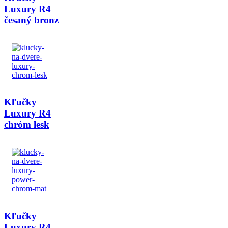
Luxury R4
česaný bronz
Kľučky
Luxury R4
chróm lesk
Kľučky
Luxury R4