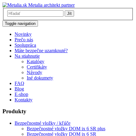
Metalia architekt partner
Jít
Toggle navigation
Novinky
Prečo nás
Spolupráca
Máte bezpečne uzamknuté?
Na stiahnutie
Katalógy
Certifikáty
Návody
Iné dokumety
FAQ
Blog
E-shop
Kontakty
Produkty
Bezpečnostné vložky / kľúče
Bezpečnostné vložky DOM ix 6 SR plus
Bezpečnostné vložky DOM ix 6 SR