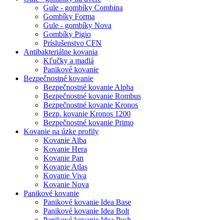
Gule - gombíky Combina
Gombíky Forma
Gule - gombíky Nova
Gombíky Pigio
Príslušenstvo CFN
Antibakteriálne kovania
Kľučky a madlá
Panikové kovanie
Bezpečnostné kovanie
Bezpečnostné kovanie Alpha
Bezpečnostné kovanie Rombus
Bezpečnostné kovanie Kronos
Bezp. kovanie Kronos 1200
Bezpečnostné kovanie Primo
Kovanie na úzke profily
Kovanie Alba
Kovanie Hera
Kovanie Pan
Kovanie Atlas
Kovanie Viva
Kovanie Nova
Panikové kovanie
Panikové kovanie Idea Base
Panikové kovanie Idea Bolt
Panikové kovanie Idea Push