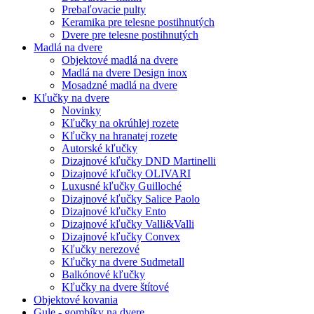
Prebaľovacie pulty
Keramika pre telesne postihnutých
Dvere pre telesne postihnutých
Madlá na dvere
Objektové madlá na dvere
Madlá na dvere Design inox
Mosadzné madlá na dvere
Kľučky na dvere
Novinky
Kľučky na okrúhlej rozete
Kľučky na hranatej rozete
Autorské kľučky
Dizajnové kľučky DND Martinelli
Dizajnové kľučky OLIVARI
Luxusné kľučky Guilloché
Dizajnové kľučky Salice Paolo
Dizajnové kľučky Ento
Dizajnové kľučky Valli&Valli
Dizajnové kľučky Convex
Kľučky nerezové
Kľučky na dvere Sudmetall
Balkónové kľučky
Kľučky na dvere štítové
Objektové kovania
Gule - gombíky na dvere