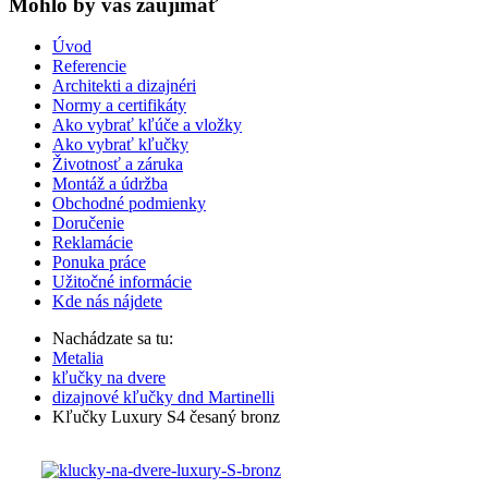
Mohlo by vas zaujímať
Úvod
Referencie
Architekti a dizajnéri
Normy a certifikáty
Ako vybrať kľúče a vložky
Ako vybrať kľučky
Životnosť a záruka
Montáž a údržba
Obchodné podmienky
Doručenie
Reklamácie
Ponuka práce
Užitočné informácie
Kde nás nájdete
Nachádzate sa tu:
Metalia
kľučky na dvere
dizajnové kľučky dnd Martinelli
Kľučky Luxury S4 česaný bronz