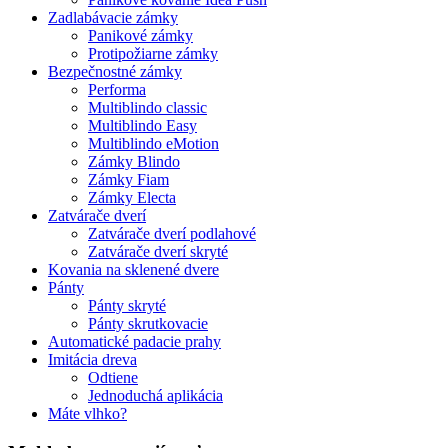
Zadlabávacie zámky
Panikové zámky
Protipožiarne zámky
Bezpečnostné zámky
Performa
Multiblindo classic
Multiblindo Easy
Multiblindo eMotion
Zámky Blindo
Zámky Fiam
Zámky Electa
Zatvárače dverí
Zatvárače dverí podlahové
Zatvárače dverí skryté
Kovania na sklenené dvere
Pánty
Pánty skryté
Pánty skrutkovacie
Automatické padacie prahy
Imitácia dreva
Odtiene
Jednoduchá aplikácia
Máte vlhko?