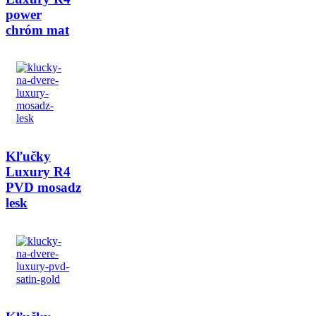
power
chróm mat
Kľučky
Luxury R4
PVD mosadz
lesk