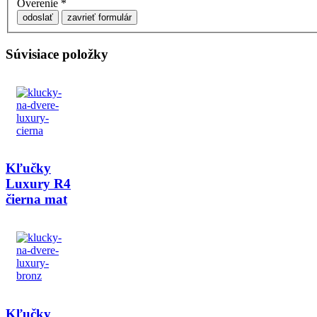
Overenie
*
odoslať
zavrieť formulár
Súvisiace položky
Kľučky
Luxury R4
čierna mat
Kľučky