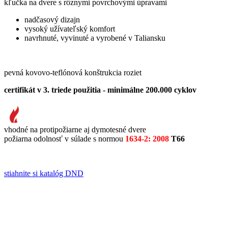
kľučka na dvere s rôznymi povrchovými úpravami
nadčasový dizajn
vysoký užívateľský komfort
navrhnuté, vyvinuté a vyrobené v Taliansku
pevná kovovo-teflónová konštrukcia roziet
certifikát v 3. triede použitia - minimálne 200.000 cyklov
vhodné na protipožiarne aj dymotesné dvere
požiarna odolnosť v súlade s normou
1634-2: 2008
T66
stiahnite si katalóg DND