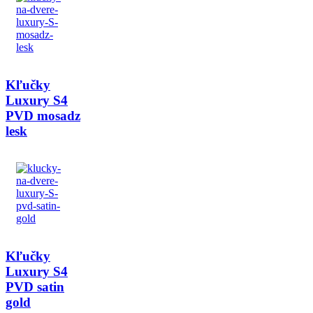
Kľučky
Luxury S4
PVD mosadz
lesk
Kľučky
Luxury S4
PVD satin
gold