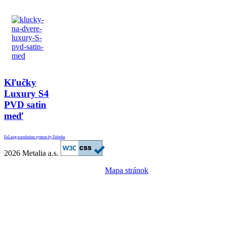
Kľučky
Luxury S4
PVD satin
meď
FaLang translation system by Faboba
2026 Metalia a.s.
Mapa stránok