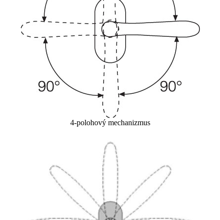
4-polohový mechanizmus