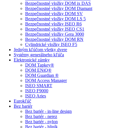
Bezpečnostné vložky DOM ix DAS
Bezpečnostné vložky DOM Diamant
Bezpečnostné vložky DOM SV
Bezpečnostné vložky DOM LS 5
Bezpečnostné vložky ISEO R6
Bezpečnostné vložky ISEO CS1
Bezpečnostné vložky Gera 3000
Bezpečnostné vložky DOM RN
Cylindrické vložky ISEO F5
Jedným kľúčom všetky dvere
Systémy generálneho kľúča
Elektronické zámky
DOM Tapkey®
DOM ENiQ®
DOM Guardian ®
DOM Access Manager
ISEO SMART
ISEO F9000
ISEO Aries
Eurokľúč
Bez bariér
Bez bariér - in-line design
Bez bariér - nerez
Bez bariér - nylon
Bez bariér - hliník