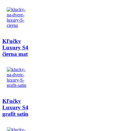
Kľučky
Luxury S4
čierna mat
Kľučky
Luxury S4
grafit satin