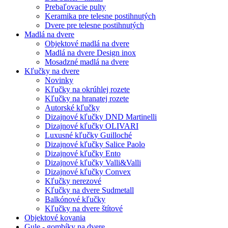
Prebaľovacie pulty
Keramika pre telesne postihnutých
Dvere pre telesne postihnutých
Madlá na dvere
Objektové madlá na dvere
Madlá na dvere Design inox
Mosadzné madlá na dvere
Kľučky na dvere
Novinky
Kľučky na okrúhlej rozete
Kľučky na hranatej rozete
Autorské kľučky
Dizajnové kľučky DND Martinelli
Dizajnové kľučky OLIVARI
Luxusné kľučky Guilloché
Dizajnové kľučky Salice Paolo
Dizajnové kľučky Ento
Dizajnové kľučky Valli&Valli
Dizajnové kľučky Convex
Kľučky nerezové
Kľučky na dvere Sudmetall
Balkónové kľučky
Kľučky na dvere štítové
Objektové kovania
Gule - gombíky na dvere