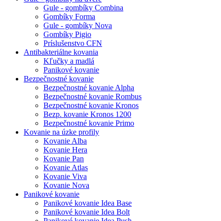
Gule - gombíky Combina
Gombíky Forma
Gule - gombíky Nova
Gombíky Pigio
Príslušenstvo CFN
Antibakteriálne kovania
Kľučky a madlá
Panikové kovanie
Bezpečnostné kovanie
Bezpečnostné kovanie Alpha
Bezpečnostné kovanie Rombus
Bezpečnostné kovanie Kronos
Bezp. kovanie Kronos 1200
Bezpečnostné kovanie Primo
Kovanie na úzke profily
Kovanie Alba
Kovanie Hera
Kovanie Pan
Kovanie Atlas
Kovanie Viva
Kovanie Nova
Panikové kovanie
Panikové kovanie Idea Base
Panikové kovanie Idea Bolt
Panikové kovanie Idea Push