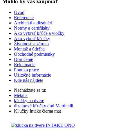
Mohlo by vas zaujímať
Úvod
Referencie
Architekti a dizajnéri
Normy a certifikáty
Ako vybrať kľúče a vložky
Ako vybrať kľučky
Životnosť a záruka
Montáž a údržba
Obchodné podmienky
Doručenie
Reklamácie
Ponuka práce
Užitočné informácie
Kde nás nájdete
Nachádzate sa tu:
Metalia
kľučky na dvere
dizajnové kľučky dnd Martinelli
Kľučky Intake čierna mat