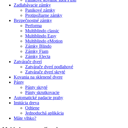
Zadlabávacie zámky
Panikové zámky
Protipožiarne zámky
Bezpečnostné zámky
Performa
Multiblindo classic
Multiblindo Easy
Multiblindo eMotion
Zámky Blindo
Zámky Fiam
Zámky Electa
Zatvárače dverí
Zatvárače dverí podlahové
Zatvárače dverí skryté
Kovania na sklenené dvere
Pánty
Pánty skryté
Pánty skrutkovacie
Automatické padacie prahy
Imitácia dreva
Odtiene
Jednoduchá aplikácia
Máte vlhko?