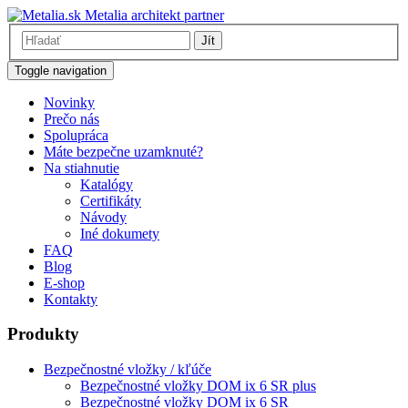
Metalia architekt partner
Jít
Toggle navigation
Novinky
Prečo nás
Spolupráca
Máte bezpečne uzamknuté?
Na stiahnutie
Katalógy
Certifikáty
Návody
Iné dokumety
FAQ
Blog
E-shop
Kontakty
Produkty
Bezpečnostné vložky / kľúče
Bezpečnostné vložky DOM ix 6 SR plus
Bezpečnostné vložky DOM ix 6 SR