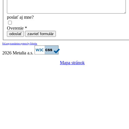
poslať aj mne?
Overenie
*
odoslať
zavrieť formulár
FaLang translation system by Faboba
2026 Metalia a.s.
Mapa stránok