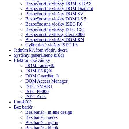
Bezpečnostné vložky DOM ix DAS
Bezpečnostné vložky DOM Diamant
Bezpečnostné vložky DOM SV
Bezpečnostné vložky DOM LS 5
Bezpečnostné vložky ISEO R6
Bezpečnostné vložky ISEO CS1
Bezpečnostné vložky Gera 3000
Bezpečnostné vložky DOM RN
Cylindrické vložky ISEO F5
Jedným kľúčom všetky dvere
Systémy generálneho kľúča
Elektronické zámky
DOM Tapkey®
DOM ENiQ®
DOM Guardian ®
DOM Access Manager
ISEO SMART
ISEO F9000
ISEO Aries
Eurokľúč
Bez bariér
Bez bariér - in-line design
Bez bariér - nerez
Bez bariér - nylon
Bez bariér - hliník