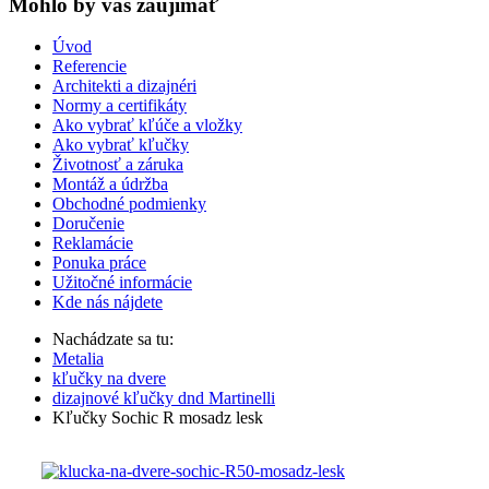
Mohlo by vas zaujímať
Úvod
Referencie
Architekti a dizajnéri
Normy a certifikáty
Ako vybrať kľúče a vložky
Ako vybrať kľučky
Životnosť a záruka
Montáž a údržba
Obchodné podmienky
Doručenie
Reklamácie
Ponuka práce
Užitočné informácie
Kde nás nájdete
Nachádzate sa tu:
Metalia
kľučky na dvere
dizajnové kľučky dnd Martinelli
Kľučky Sochic R mosadz lesk