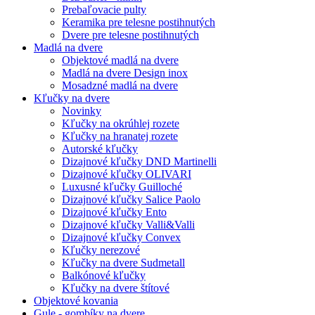
Prebaľovacie pulty
Keramika pre telesne postihnutých
Dvere pre telesne postihnutých
Madlá na dvere
Objektové madlá na dvere
Madlá na dvere Design inox
Mosadzné madlá na dvere
Kľučky na dvere
Novinky
Kľučky na okrúhlej rozete
Kľučky na hranatej rozete
Autorské kľučky
Dizajnové kľučky DND Martinelli
Dizajnové kľučky OLIVARI
Luxusné kľučky Guilloché
Dizajnové kľučky Salice Paolo
Dizajnové kľučky Ento
Dizajnové kľučky Valli&Valli
Dizajnové kľučky Convex
Kľučky nerezové
Kľučky na dvere Sudmetall
Balkónové kľučky
Kľučky na dvere štítové
Objektové kovania
Gule - gombíky na dvere