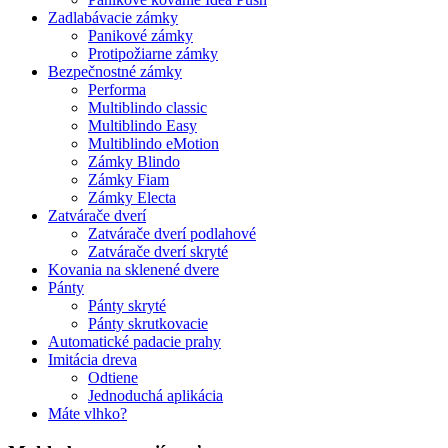
Zadlabávacie zámky
Panikové zámky
Protipožiarne zámky
Bezpečnostné zámky
Performa
Multiblindo classic
Multiblindo Easy
Multiblindo eMotion
Zámky Blindo
Zámky Fiam
Zámky Electa
Zatvárače dverí
Zatvárače dverí podlahové
Zatvárače dverí skryté
Kovania na sklenené dvere
Pánty
Pánty skryté
Pánty skrutkovacie
Automatické padacie prahy
Imitácia dreva
Odtiene
Jednoduchá aplikácia
Máte vlhko?