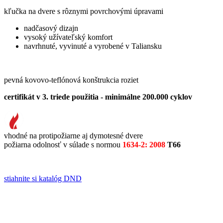
kľučka na dvere s rôznymi povrchovými úpravami
nadčasový dizajn
vysoký užívateľský komfort
navrhnuté, vyvinuté a vyrobené v Taliansku
pevná kovovo-teflónová konštrukcia roziet
certifikát v 3. triede použitia - minimálne 200.000 cyklov
vhodné na protipožiarne aj dymotesné dvere
požiarna odolnosť v súlade s normou
1634-2: 2008
T66
stiahnite si katalóg DND