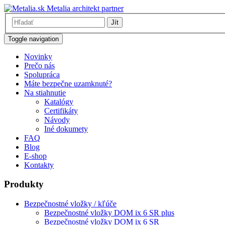
Metalia architekt partner
Jít
Toggle navigation
Novinky
Prečo nás
Spolupráca
Máte bezpečne uzamknuté?
Na stiahnutie
Katalógy
Certifikáty
Návody
Iné dokumety
FAQ
Blog
E-shop
Kontakty
Produkty
Bezpečnostné vložky / kľúče
Bezpečnostné vložky DOM ix 6 SR plus
Bezpečnostné vložky DOM ix 6 SR