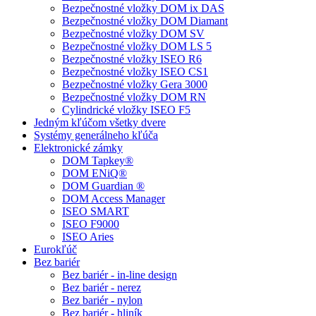
Bezpečnostné vložky DOM ix DAS
Bezpečnostné vložky DOM Diamant
Bezpečnostné vložky DOM SV
Bezpečnostné vložky DOM LS 5
Bezpečnostné vložky ISEO R6
Bezpečnostné vložky ISEO CS1
Bezpečnostné vložky Gera 3000
Bezpečnostné vložky DOM RN
Cylindrické vložky ISEO F5
Jedným kľúčom všetky dvere
Systémy generálneho kľúča
Elektronické zámky
DOM Tapkey®
DOM ENiQ®
DOM Guardian ®
DOM Access Manager
ISEO SMART
ISEO F9000
ISEO Aries
Eurokľúč
Bez bariér
Bez bariér - in-line design
Bez bariér - nerez
Bez bariér - nylon
Bez bariér - hliník