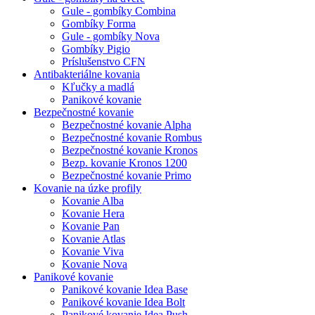
Gule - gombíky Combina
Gombíky Forma
Gule - gombíky Nova
Gombíky Pigio
Príslušenstvo CFN
Antibakteriálne kovania
Kľučky a madlá
Panikové kovanie
Bezpečnostné kovanie
Bezpečnostné kovanie Alpha
Bezpečnostné kovanie Rombus
Bezpečnostné kovanie Kronos
Bezp. kovanie Kronos 1200
Bezpečnostné kovanie Primo
Kovanie na úzke profily
Kovanie Alba
Kovanie Hera
Kovanie Pan
Kovanie Atlas
Kovanie Viva
Kovanie Nova
Panikové kovanie
Panikové kovanie Idea Base
Panikové kovanie Idea Bolt
Panikové kovanie Idea Push