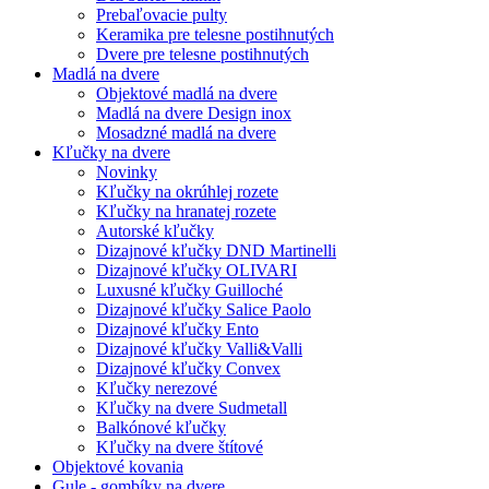
Prebaľovacie pulty
Keramika pre telesne postihnutých
Dvere pre telesne postihnutých
Madlá na dvere
Objektové madlá na dvere
Madlá na dvere Design inox
Mosadzné madlá na dvere
Kľučky na dvere
Novinky
Kľučky na okrúhlej rozete
Kľučky na hranatej rozete
Autorské kľučky
Dizajnové kľučky DND Martinelli
Dizajnové kľučky OLIVARI
Luxusné kľučky Guilloché
Dizajnové kľučky Salice Paolo
Dizajnové kľučky Ento
Dizajnové kľučky Valli&Valli
Dizajnové kľučky Convex
Kľučky nerezové
Kľučky na dvere Sudmetall
Balkónové kľučky
Kľučky na dvere štítové
Objektové kovania
Gule - gombíky na dvere