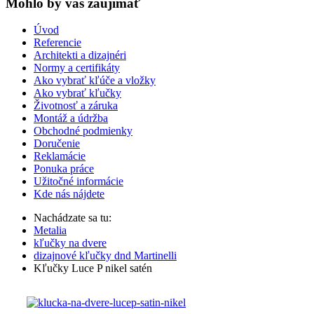
Mohlo by vas zaujímať
Úvod
Referencie
Architekti a dizajnéri
Normy a certifikáty
Ako vybrať kľúče a vložky
Ako vybrať kľučky
Životnosť a záruka
Montáž a údržba
Obchodné podmienky
Doručenie
Reklamácie
Ponuka práce
Užitočné informácie
Kde nás nájdete
Nachádzate sa tu:
Metalia
kľučky na dvere
dizajnové kľučky dnd Martinelli
Kľučky Luce P nikel satén