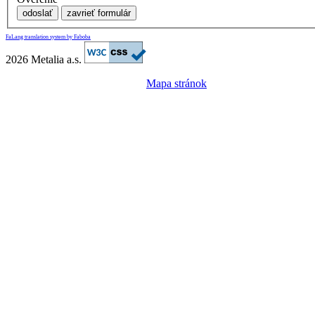
odoslať
zavrieť formulár
FaLang translation system by Faboba
2026 Metalia a.s.
Mapa stránok