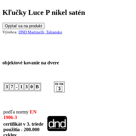
Kľučky Luce P nikel satén
Opýtať sa na produkt
Výrobca:
DND Martinelli, Taliansko
objektové kovanie na dvere
3
7
-
1
3
0
B
podľa normy
EN
1906-3
certifikát v 3. triede
použitia - 200.000
cyklov