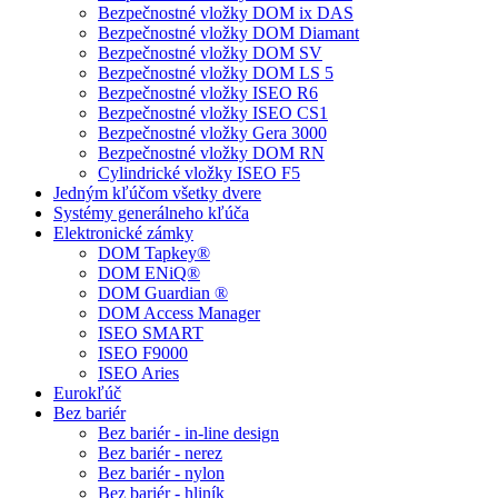
Bezpečnostné vložky DOM ix DAS
Bezpečnostné vložky DOM Diamant
Bezpečnostné vložky DOM SV
Bezpečnostné vložky DOM LS 5
Bezpečnostné vložky ISEO R6
Bezpečnostné vložky ISEO CS1
Bezpečnostné vložky Gera 3000
Bezpečnostné vložky DOM RN
Cylindrické vložky ISEO F5
Jedným kľúčom všetky dvere
Systémy generálneho kľúča
Elektronické zámky
DOM Tapkey®
DOM ENiQ®
DOM Guardian ®
DOM Access Manager
ISEO SMART
ISEO F9000
ISEO Aries
Eurokľúč
Bez bariér
Bez bariér - in-line design
Bez bariér - nerez
Bez bariér - nylon
Bez bariér - hliník