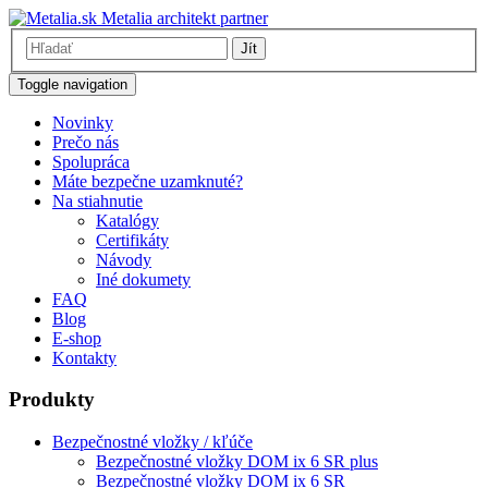
Metalia architekt partner
Jít
Toggle navigation
Novinky
Prečo nás
Spolupráca
Máte bezpečne uzamknuté?
Na stiahnutie
Katalógy
Certifikáty
Návody
Iné dokumety
FAQ
Blog
E-shop
Kontakty
Produkty
Bezpečnostné vložky / kľúče
Bezpečnostné vložky DOM ix 6 SR plus
Bezpečnostné vložky DOM ix 6 SR