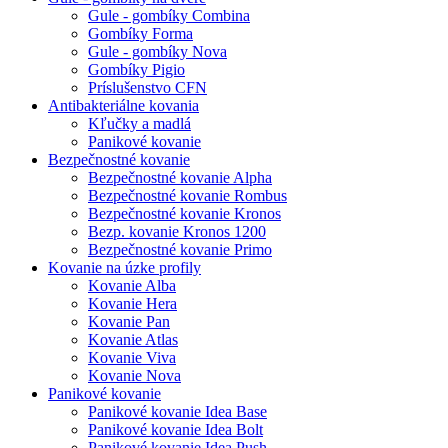
Gule - gombíky Combina
Gombíky Forma
Gule - gombíky Nova
Gombíky Pigio
Príslušenstvo CFN
Antibakteriálne kovania
Kľučky a madlá
Panikové kovanie
Bezpečnostné kovanie
Bezpečnostné kovanie Alpha
Bezpečnostné kovanie Rombus
Bezpečnostné kovanie Kronos
Bezp. kovanie Kronos 1200
Bezpečnostné kovanie Primo
Kovanie na úzke profily
Kovanie Alba
Kovanie Hera
Kovanie Pan
Kovanie Atlas
Kovanie Viva
Kovanie Nova
Panikové kovanie
Panikové kovanie Idea Base
Panikové kovanie Idea Bolt
Panikové kovanie Idea Push