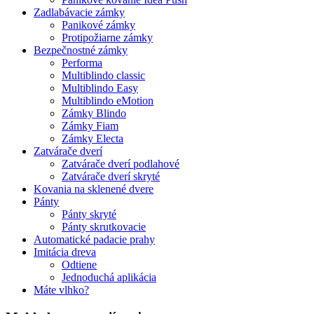
Zadlabávacie zámky
Panikové zámky
Protipožiarne zámky
Bezpečnostné zámky
Performa
Multiblindo classic
Multiblindo Easy
Multiblindo eMotion
Zámky Blindo
Zámky Fiam
Zámky Electa
Zatvárače dverí
Zatvárače dverí podlahové
Zatvárače dverí skryté
Kovania na sklenené dvere
Pánty
Pánty skryté
Pánty skrutkovacie
Automatické padacie prahy
Imitácia dreva
Odtiene
Jednoduchá aplikácia
Máte vlhko?