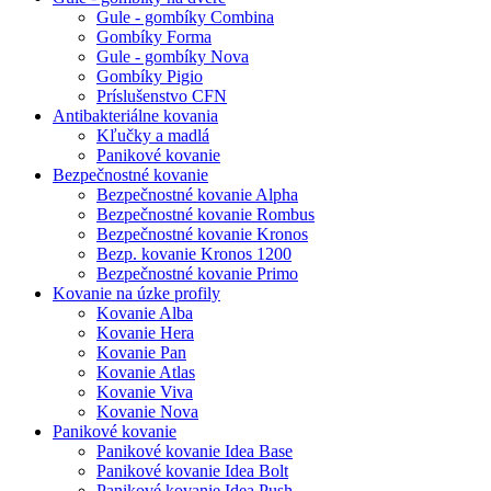
Gule - gombíky Combina
Gombíky Forma
Gule - gombíky Nova
Gombíky Pigio
Príslušenstvo CFN
Antibakteriálne kovania
Kľučky a madlá
Panikové kovanie
Bezpečnostné kovanie
Bezpečnostné kovanie Alpha
Bezpečnostné kovanie Rombus
Bezpečnostné kovanie Kronos
Bezp. kovanie Kronos 1200
Bezpečnostné kovanie Primo
Kovanie na úzke profily
Kovanie Alba
Kovanie Hera
Kovanie Pan
Kovanie Atlas
Kovanie Viva
Kovanie Nova
Panikové kovanie
Panikové kovanie Idea Base
Panikové kovanie Idea Bolt
Panikové kovanie Idea Push