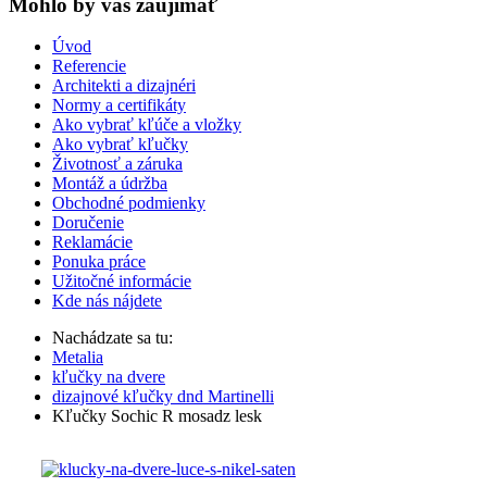
Mohlo by vas zaujímať
Úvod
Referencie
Architekti a dizajnéri
Normy a certifikáty
Ako vybrať kľúče a vložky
Ako vybrať kľučky
Životnosť a záruka
Montáž a údržba
Obchodné podmienky
Doručenie
Reklamácie
Ponuka práce
Užitočné informácie
Kde nás nájdete
Nachádzate sa tu:
Metalia
kľučky na dvere
dizajnové kľučky dnd Martinelli
Kľučky Sochic R mosadz lesk