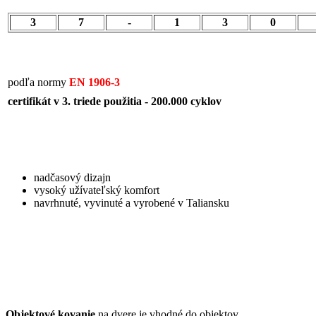
3
7
-
1
3
0
podľa normy
EN 1906-3
certifikát v 3. triede použitia - 200.000 cyklov
nadčasový dizajn
vysoký užívateľský komfort
navrhnuté, vyvinuté a vyrobené v Taliansku
Objektové kovanie
na dvere je vhodné do objektov