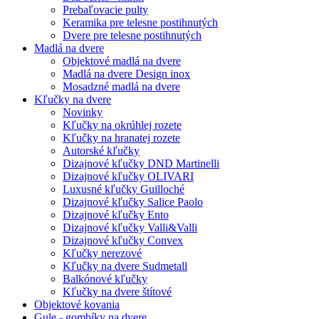
Prebaľovacie pulty
Keramika pre telesne postihnutých
Dvere pre telesne postihnutých
Madlá na dvere
Objektové madlá na dvere
Madlá na dvere Design inox
Mosadzné madlá na dvere
Kľučky na dvere
Novinky
Kľučky na okrúhlej rozete
Kľučky na hranatej rozete
Autorské kľučky
Dizajnové kľučky DND Martinelli
Dizajnové kľučky OLIVARI
Luxusné kľučky Guilloché
Dizajnové kľučky Salice Paolo
Dizajnové kľučky Ento
Dizajnové kľučky Valli&Valli
Dizajnové kľučky Convex
Kľučky nerezové
Kľučky na dvere Sudmetall
Balkónové kľučky
Kľučky na dvere štítové
Objektové kovania
Gule - gombíky na dvere