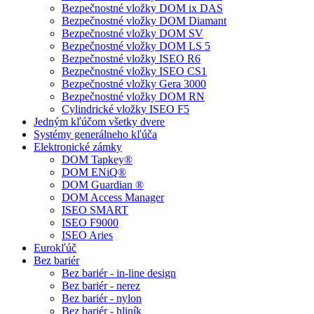
Bezpečnostné vložky DOM ix DAS
Bezpečnostné vložky DOM Diamant
Bezpečnostné vložky DOM SV
Bezpečnostné vložky DOM LS 5
Bezpečnostné vložky ISEO R6
Bezpečnostné vložky ISEO CS1
Bezpečnostné vložky Gera 3000
Bezpečnostné vložky DOM RN
Cylindrické vložky ISEO F5
Jedným kľúčom všetky dvere
Systémy generálneho kľúča
Elektronické zámky
DOM Tapkey®
DOM ENiQ®
DOM Guardian ®
DOM Access Manager
ISEO SMART
ISEO F9000
ISEO Aries
Eurokľúč
Bez bariér
Bez bariér - in-line design
Bez bariér - nerez
Bez bariér - nylon
Bez bariér - hliník