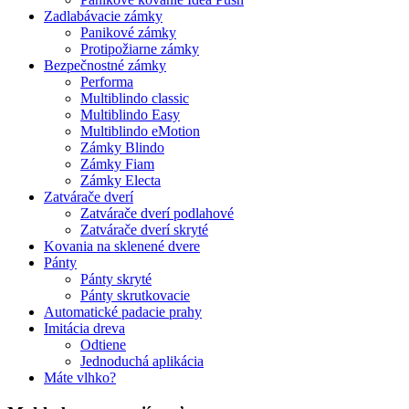
Zadlabávacie zámky
Panikové zámky
Protipožiarne zámky
Bezpečnostné zámky
Performa
Multiblindo classic
Multiblindo Easy
Multiblindo eMotion
Zámky Blindo
Zámky Fiam
Zámky Electa
Zatvárače dverí
Zatvárače dverí podlahové
Zatvárače dverí skryté
Kovania na sklenené dvere
Pánty
Pánty skryté
Pánty skrutkovacie
Automatické padacie prahy
Imitácia dreva
Odtiene
Jednoduchá aplikácia
Máte vlhko?