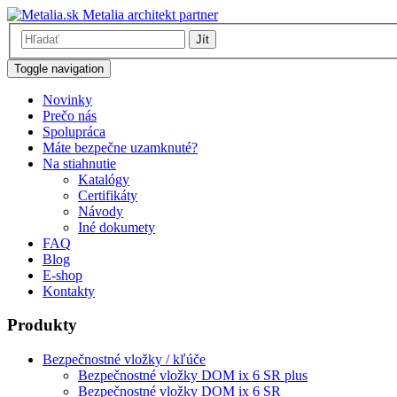
Metalia architekt partner
Jít
Toggle navigation
Novinky
Prečo nás
Spolupráca
Máte bezpečne uzamknuté?
Na stiahnutie
Katalógy
Certifikáty
Návody
Iné dokumety
FAQ
Blog
E-shop
Kontakty
Produkty
Bezpečnostné vložky / kľúče
Bezpečnostné vložky DOM ix 6 SR plus
Bezpečnostné vložky DOM ix 6 SR